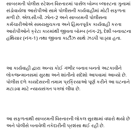
સાબરમતી પોલીસ સ્ટેશન વિસ્તારમાં પાર્સલ બોમ્બ બ્લાસ્ટના ગુનામાં
સંડોવાયેલા આરોપીઓ સામે પોલીસની કાર્યવાહીમાં મોટી સફળતા
મળી છે. એલ.સી.બી. ઝોન-2 અને સાબરમતી પોલીસના
કર્મચારીઓએ સમયસુચકતા અને હિંમતપૂર્વક કાર્યવાહી કરતા
આરોપીઓને ક્રેટા કારમાંથી જીવતા બોમ્બ (નંગ-2), દેશી બનાવટના
હથિયાર (નંગ-1) તથા જીવતા કાર્ટીઝ સાથે ઝડપી પાડ્યા હતા.
આ કાર્યવાહી દ્વારા અન્ય કોઈ ગંભીર બનાવ બનતો અટકાવીને
લોકજન્માનસમાં સુરક્ષા અને શાંતીનો સંદેશો આપવામાં આવ્યો છે.
પોલીસ દળે કાયદેસરની તમામ પ્રક્રિયાઓ પૂર્ણ કરીને આ ઘટનાને
મટાડવા માટે ન્યાયસંગત પગલાં લીધા છે.
આ સફળતાથી સાબરમતી વિસ્તારની લોકલ સુરક્ષામાં વધારો થયો છે
અને પોલીસે બતાવેલી તકેદારીની પ્રશંસા થઈ રહી છે.