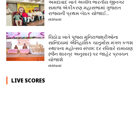
અમદાવાદ ખાતે અખીલ ભારતીય જીનગર
સમાજ એકીકરણ મહાસભામાં ગુજરાત
રાજ્યની પ્રથમ બેઠક યોજાઈ..
ekbharat
ચિઠોડા ખાતે પૂજ્ય મુનિરાજશ્રીઓના
સાનિધ્યમાં ઐતિહાસિક ચાતુર્માસ મંગલ કળશ
સ્થાપના મહોત્સવ સંપન્ન: દર રવિવારે રામાયણ
(જૈન શાસ્ત્ર અનુસાર) પર જાહેર પ્રવચન
યોજાશે
ekbharat
LIVE SCORES