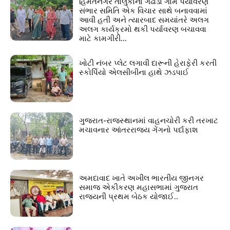
હિંમતનગર તાલુકાના ગઢોડા ગામે પર્યાવરણ
સંભાર સમિતિ એક વિચાર સાથે બનાવવામાં
આવી હતી અને ત્યારબાદ સમયાંતરે અલગ
અલગ કાર્યક્રમો થકી પર્યાવરણ બચાવવા
માટે કામગીરી...
ખોટી નંબર પ્લેટ લગાવી દારૂની હેરાફેરી કરતી
સ્કોર્પિયો એલસીબીના હાથે ઝડપાઈ
ગુજરાત-રાજસ્થાનમાં વાહનચોરી કરી તરખાટ
મચાવનાર આંતરરાજ્ય ગેંગનો પર્દાફાશ
અમદાવાદ ખાતે અખીલ ભારતીય જીનગર
સમાજ એકીકરણ મહાસભામાં ગુજરાત
રાજ્યની પ્રથમ બેઠક યોજાઈ..