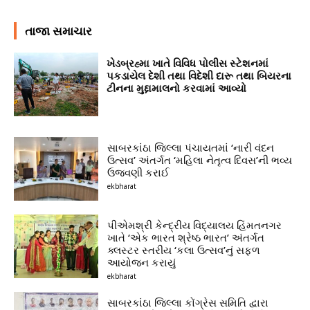
તાજા સમાચાર
ખેડબ્રહ્મા ખાતે વિવિધ પોલીસ સ્ટેશનમાં
પકડાયેલ દેશી તથા વિદેશી દારૂ તથા બિયરના
ટીનના મુદ્દામાલનો કરવામાં આવ્યો
સાબરકાંઠા જિલ્લા પંચાયતમાં ‘નારી વંદન
ઉત્સવ’ અંતર્ગત ‘મહિલા નેતૃત્વ દિવસ’ની ભવ્ય
ઉજવણી કરાઈ
ekbharat
પીએમશ્રી કેન્દ્રીય વિદ્યાલય હિંમતનગર
ખાતે ‘એક ભારત શ્રેષ્ઠ ભારત’ અંતર્ગત
ક્લસ્ટર સ્તરીય ‘કલા ઉત્સવ’નું સફળ
આયોજન કરાયું
ekbharat
સાબરકાંઠા જિલ્લા કોંગ્રેસ સમિતિ દ્વારા