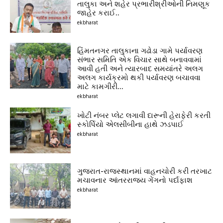
તાલુકા અને શહેર પ્રભારીશ્રીઓની નિમણૂક
જાહેર કરાઈ..
ekbharat
હિંમતનગર તાલુકાના ગઢોડા ગામે પર્યાવરણ
સંભાર સમિતિ એક વિચાર સાથે બનાવવામાં
આવી હતી અને ત્યારબાદ સમયાંતરે અલગ
અલગ કાર્યક્રમો થકી પર્યાવરણ બચાવવા
માટે કામગીરી...
ekbharat
ખોટી નંબર પ્લેટ લગાવી દારૂની હેરાફેરી કરતી
સ્કોર્પિયો એલસીબીના હાથે ઝડપાઈ
ekbharat
ગુજરાત-રાજસ્થાનમાં વાહનચોરી કરી તરખાટ
મચાવનાર આંતરરાજ્ય ગેંગનો પર્દાફાશ
ekbharat