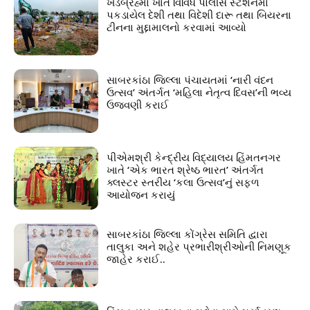
ખેડબ્રહ્મા ખાતે વિવિધ પોલીસ સ્ટેશનમાં
પકડાયેલ દેશી તથા વિદેશી દારૂ તથા બિયરના
ટીનના મુદ્દામાલનો કરવામાં આવ્યો
સાબરકાંઠા જિલ્લા પંચાયતમાં ‘નારી વંદન
ઉત્સવ’ અંતર્ગત ‘મહિલા નેતૃત્વ દિવસ’ની ભવ્ય
ઉજવણી કરાઈ
પીએમશ્રી કેન્દ્રીય વિદ્યાલય હિંમતનગર
ખાતે ‘એક ભારત શ્રેષ્ઠ ભારત’ અંતર્ગત
ક્લસ્ટર સ્તરીય ‘કલા ઉત્સવ’નું સફળ
આયોજન કરાયું
સાબરકાંઠા જિલ્લા કોંગ્રેસ સમિતિ દ્વારા
તાલુકા અને શહેર પ્રભારીશ્રીઓની નિમણૂક
જાહેર કરાઈ..