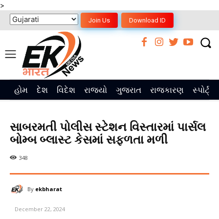
>
Join Us
Download ID
હોમ
દેશ
વિદેશ
રાજ્યો
ગુજરાત
રાજકારણ
સ્પોર્ટ્સ
સાબરમતી પોલીસ સ્ટેશન વિસ્તારમાં પાર્સલ
બોમ્બ બ્લાસ્ટ કેસમાં સફળતા મળી
348
By
ekbharat
December 22, 2024