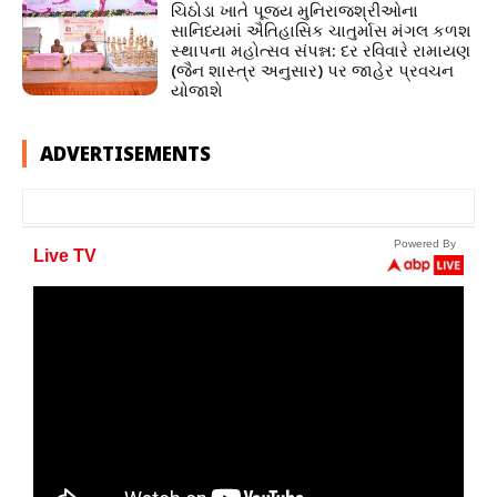
ચિઠોડા ખાતે પૂજ્ય મુનિરાજશ્રીઓના
સાનિધ્યમાં ઐતિહાસિક ચાતુર્માસ મંગલ કળશ
સ્થાપના મહોત્સવ સંપન્ન: દર રવિવારે રામાયણ
(જૈન શાસ્ત્ર અનુસાર) પર જાહેર પ્રવચન
યોજાશે
ADVERTISEMENTS