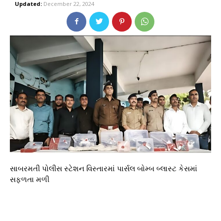
Updated:
December 22, 2024
સાબરમતી પોલીસ સ્ટેશન વિસ્તારમાં પાર્સલ બોમ્બ બ્લાસ્ટ કેસમાં
સફળતા મળી