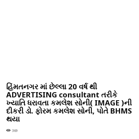
હિંમતનગર માં છેલ્લા 20 વર્ષ થી
ADVERTISING consultant તરીકે
ખ્યાતિ ધરાવતા કમલેશ સોની( IMAGE )ની
દીકરી ડો. ફોરમ કમલેશ સોની, પોતે BHMS
થયા
369