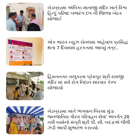
ખેડબ્રહ્મા અંબિકા માતાજી મંદિર ખાતે વિશ્વ
હિન્દુ પરિષદ બજરંગ દળ ની જિલ્લા બેઠક
યોજાઈ
એક ભારત ન્યુઝ ચેનલમાં અહેવાલ પ્રસિદ્ધ
થતા 7 દિવસમાં હરકતમાં આવ્યું તંત્ર..
હિંમતનગર તાલુકાના પ્રેમપુર શ્રી રામજી
મંદિર માં સર્વ રોગ નિદાન સારવાર કેમ્પ
યોજાયો
ખેડબ્રહ્મા ખાતે ‘ભગવાન બિરસા મુંડા
જનજાતિય ગૌરવ પરિવહન સેવા’ અંતર્ગત 20
નવી બસોનો મંત્રી શ્રી પી. સી. બરંડાએ લીલી
ઝંડી આપી શુભારંભ કરાવ્યો.