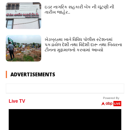
ઇડર નાગરિક સહકારી બેંક ની ચૂંટણી ની
તારીખ જાહેર..
ખેડબ્રહ્મા ખાતે વિવિધ પોલીસ સ્ટેશનમાં
પકડાયેલ દેશી તથા વિદેશી દારૂ તથા બિયરના
ટીનના મુદ્દામાલનો કરવામાં આવ્યો
ADVERTISEMENTS