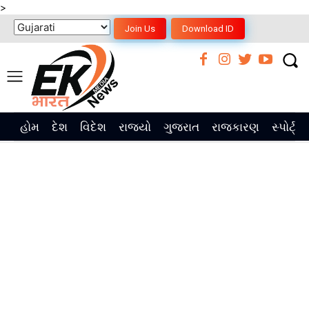
>
Join Us
Download ID
હોમ
દેશ
વિદેશ
રાજ્યો
ગુજરાત
રાજકારણ
સ્પોર્ટ્સ