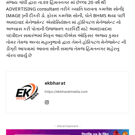
સંજય ગાંધી દ્વારા તા.૨૨ હિંમતનગર માં છેલ્લા 20 વર્ષ થી
ADVERTISING consultant તરીકે ખ્યાતિ ધરાવતા કમલેશ સોની(
IMAGE )ની દીકરી ડો. ફોરમ કમલેશ સોની, પોતે BHMS થયા પછી
અમદાવાદ મેનેજમેન્ટ એસોસિયેશન માં હૉસ્પિટલ મેનેજમેન્ટ નો
અભ્યાસ કરી પોતાની ઉજ્જવળ કારકિર્દી માટે અમદાવાદમા
પદવીદાન સમારંભમાં નિવૃત્ત આઇપીએસ ઓફિસર અજય કુમાર
તોમર તેમજ અન્ય મહાનુભાવો દ્વારા તેમને હોસ્પિટલ મેનેજમેન્ટ ની
ડીગ્રી આપવામાં આવતા સોની સમાજ તેમજ હિંમતનગર શહેરનુ
ગોરવ વધાર્યું છે
ekbharat
https://ekbharatmedia.com
- Advertisement -