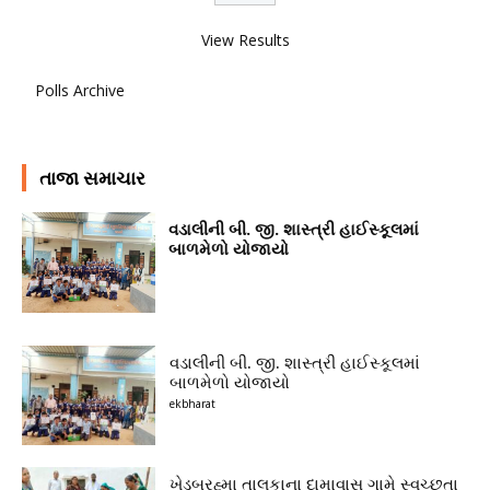
View Results
Polls Archive
તાજા સમાચાર
વડાલીની બી. જી. શાસ્ત્રી હાઈસ્કૂલમાં
બાળમેળો યોજાયો
વડાલીની બી. જી. શાસ્ત્રી હાઈસ્કૂલમાં
બાળમેળો યોજાયો
ekbharat
ખેડબ્રહ્મા તાલુકાના દામાવાસ ગામે સ્વચ્છતા