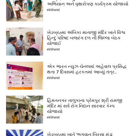
અભિયાન અને વૃક્ષારોપણ કાર્યક્રમ યોજાયો
ekbharat
ખેડબ્રહ્મા અંબિકા માતાજી મંદિર ખાતે વિશ્વ
હિન્દુ પરિષદ બજરંગ દળ ની જિલ્લા બેઠક
યોજાઈ
ekbharat
એક ભારત ન્યુઝ ચેનલમાં અહેવાલ પ્રસિદ્ધ
થતા 7 દિવસમાં હરકતમાં આવ્યું તંત્ર..
ekbharat
હિંમતનગર તાલુકાના પ્રેમપુર શ્રી રામજી
મંદિર માં સર્વ રોગ નિદાન સારવાર કેમ્પ
યોજાયો
ekbharat
ખેડબ્રહ્મા ખાતે ‘ભગવાન બિરસા મુંડા