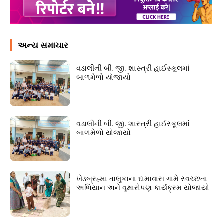
અન્ય સમાચાર
વડાલીની બી. જી. શાસ્ત્રી હાઈસ્કૂલમાં
બાળમેળો યોજાયો
વડાલીની બી. જી. શાસ્ત્રી હાઈસ્કૂલમાં
બાળમેળો યોજાયો
ખેડબ્રહ્મા તાલુકાના દામાવાસ ગામે સ્વચ્છતા
અભિયાન અને વૃક્ષારોપણ કાર્યક્રમ યોજાયો