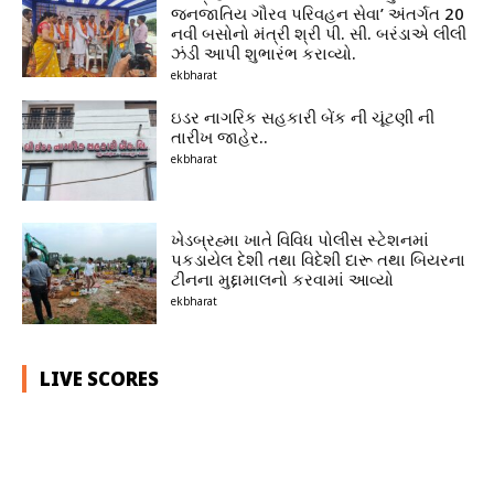
જનજાતિય ગૌરવ પરિવહન સેવા’ અંતર્ગત 20
નવી બસોનો મંત્રી શ્રી પી. સી. બરંડાએ લીલી
ઝંડી આપી શુભારંભ કરાવ્યો.
ekbharat
ઇડર નાગરિક સહકારી બેંક ની ચૂંટણી ની
તારીખ જાહેર..
ekbharat
ખેડબ્રહ્મા ખાતે વિવિધ પોલીસ સ્ટેશનમાં
પકડાયેલ દેશી તથા વિદેશી દારૂ તથા બિયરના
ટીનના મુદ્દામાલનો કરવામાં આવ્યો
ekbharat
LIVE SCORES