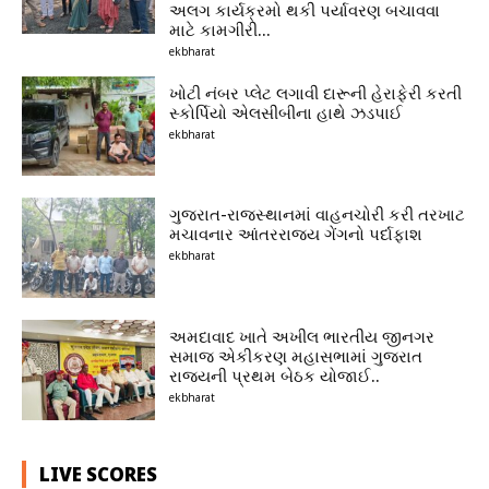
અલગ કાર્યક્રમો થકી પર્યાવરણ બચાવવા
માટે કામગીરી...
ekbharat
ખોટી નંબર પ્લેટ લગાવી દારૂની હેરાફેરી કરતી
સ્કોર્પિયો એલસીબીના હાથે ઝડપાઈ
ekbharat
ગુજરાત-રાજસ્થાનમાં વાહનચોરી કરી તરખાટ
મચાવનાર આંતરરાજ્ય ગેંગનો પર્દાફાશ
ekbharat
અમદાવાદ ખાતે અખીલ ભારતીય જીનગર
સમાજ એકીકરણ મહાસભામાં ગુજરાત
રાજ્યની પ્રથમ બેઠક યોજાઈ..
ekbharat
LIVE SCORES