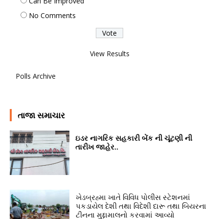
Can Be Improved
No Comments
View Results
Polls Archive
તાજા સમાચાર
ઇડર નાગરિક સહકારી બેંક ની ચૂંટણી ની
તારીખ જાહેર..
ખેડબ્રહ્મા ખાતે વિવિધ પોલીસ સ્ટેશનમાં
પકડાયેલ દેશી તથા વિદેશી દારૂ તથા બિયરના
ટીનના મુદ્દામાલનો કરવામાં આવ્યો