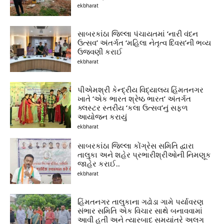
ekbharat
સાબરકાંઠા જિલ્લા પંચાયતમાં ‘નારી વંદન
ઉત્સવ’ અંતર્ગત ‘મહિલા નેતૃત્વ દિવસ’ની ભવ્ય
ઉજવણી કરાઈ
ekbharat
પીએમશ્રી કેન્દ્રીય વિદ્યાલય હિંમતનગર
ખાતે ‘એક ભારત શ્રેષ્ઠ ભારત’ અંતર્ગત
ક્લસ્ટર સ્તરીય ‘કલા ઉત્સવ’નું સફળ
આયોજન કરાયું
ekbharat
સાબરકાંઠા જિલ્લા કોંગ્રેસ સમિતિ દ્વારા
તાલુકા અને શહેર પ્રભારીશ્રીઓની નિમણૂક
જાહેર કરાઈ..
ekbharat
હિંમતનગર તાલુકાના ગઢોડા ગામે પર્યાવરણ
સંભાર સમિતિ એક વિચાર સાથે બનાવવામાં
આવી હતી અને ત્યારબાદ સમયાંતરે અલગ