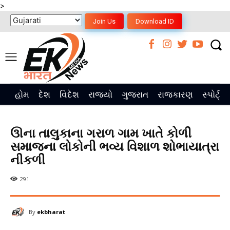
>
Join Us
Download ID
હોમ
દેશ
વિદેશ
રાજ્યો
ગુજરાત
રાજકારણ
સ્પોર્ટ્સ
ઊના તાલુકાના ગરાળ ગામ ખાતે કોળી
સમાજના લોકોની ભવ્ય વિશાળ શોભાયાત્રા
નીકળી
291
By
ekbharat