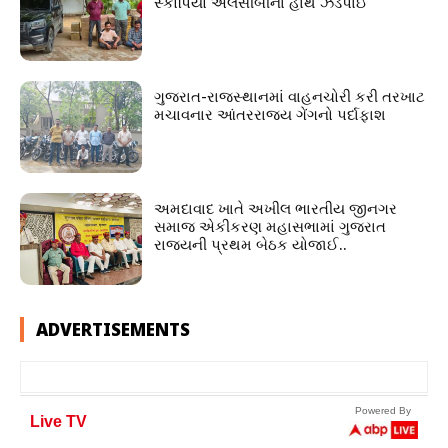
સ્કોર્પિયો એલસીબીના હાથે ઝડપાઈ
ગુજરાત-રાજસ્થાનમાં વાહનચોરી કરી તરખાટ
મચાવનાર આંતરરાજ્ય ગેંગનો પર્દાફાશ
અમદાવાદ ખાતે અખીલ ભારતીય જીનગર
સમાજ એકીકરણ મહાસભામાં ગુજરાત
રાજ્યની પ્રથમ બેઠક યોજાઈ..
ADVERTISEMENTS