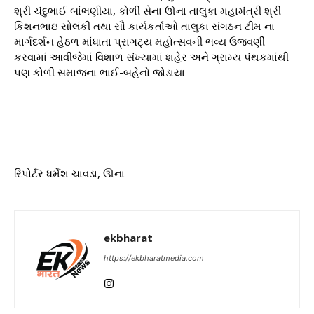
શ્રી ચંદુભાઈ બાંભણીયા, કોળી સેના ઊના તાલુકા મહામંત્રી શ્રી
કિશનભાઇ સોલંકી તથા સૌ કાર્યકર્તાઓ તાલુકા સંગઠન ટીમ ના
માર્ગદર્શન હેઠળ માંધાતા પ્રાગટ્ય મહોત્સવની ભવ્ય ઉજવણી
કરવામાં આવીજેમાં વિશાળ સંખ્યામાં શહેર અને ગ્રામ્ય પંથકમાંથી
પણ કોળી સમાજના ભાઈ-બહેનો જોડાયા
રિપોર્ટર ધર્મેશ ચાવડા, ઊના
ekbharat
https://ekbharatmedia.com