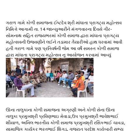
ગરાળ ગામે કોળી સમાજના ઈષ્ટદેવ શ્રી માંધાતા પ્રાગટ્ય મહોત્સવ
નિમિત્તે આગામી તા. 14 જાન્યુઆરીને મંગળવારના દિવસે ગીર-
સોમનાથ સહિત રાજ્યભરમાં કોળી સમાજ દ્વારા માંધાતા પ્રાગટ્ય
મહોત્સવની ઉજવણીને લઈને તડામાર તૈયારીઓ હાથ ધરવામાં આવી
હતી ગરાળ ગામે પણ પ્રતિવર્ષની જેમ આ વર્ષે સમસ્ત કોળી સમાજ
દ્વારા માંધાતા પ્રાગટ્ય મહોત્સવ નુ આયોજન કરવામાં આવ્યું
ઊના તાલુકાના કોળી સમાજના અગ્રણી અને કોળી સેના ઊના
તાલુકા પ્રમુખશ્રી પ્રવિણભાઇ મેવાડા,ઉપ પ્રમુખશ્રી ભાવેશભાઈ
શીયાળ, અખિલ ભારતીય કોળી સમાજ પ્રમુખશ્રી રસિકભાઈ ચાવડા,
સામાજિક કાર્યકર ભરતભાઈ શિગડ, ગુજરાત પ્રદેશ કારોબારી સભ્ય