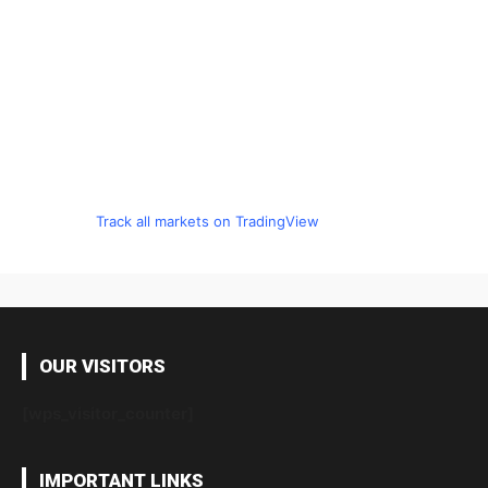
Track all markets on TradingView
OUR VISITORS
[wps_visitor_counter]
IMPORTANT LINKS