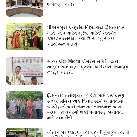
ઉજવણી કરાઈ
પીએમશ્રી કેન્દ્રીય વિદ્યાલય હિંમતનગર
ખાતે ‘એક ભારત શ્રેષ્ઠ ભારત’ અંતર્ગત
ક્લસ્ટર સ્તરીય ‘કલા ઉત્સવ’નું સફળ
આયોજન કરાયું
સાબરકાંઠા જિલ્લા કોંગ્રેસ સમિતિ દ્વારા
તાલુકા અને શહેર પ્રભારીશ્રીઓની નિમણૂક
જાહેર કરાઈ..
હિંમતનગર તાલુકાના ગઢોડા ગામે પર્યાવરણ
સંભાર સમિતિ એક વિચાર સાથે બનાવવામાં
આવી હતી અને ત્યારબાદ સમયાંતરે અલગ
અલગ કાર્યક્રમો થકી પર્યાવરણ બચાવવા
માટે કામગીરી...
ખોટી નંબર પ્લેટ લગાવી દારૂની હેરાફેરી કરતી