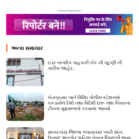
- Advertisement -
અન્ય સમાચાર
ઇડર નાગરિક સહકારી બેંક ની ચૂંટણી ની
તારીખ જાહેર..
ખેડબ્રહ્મા ખાતે વિવિધ પોલીસ સ્ટેશનમાં
પકડાયેલ દેશી તથા વિદેશી દારૂ તથા બિયરના
ટીનના મુદ્દામાલનો કરવામાં આવ્યો
સાબરકાંઠા જિલ્લા પંચાયતમાં ‘નારી વંદન
ઉત્સવ’ અંતર્ગત ‘મહિલા નેતૃત્વ દિવસ’ની ભવ્ય