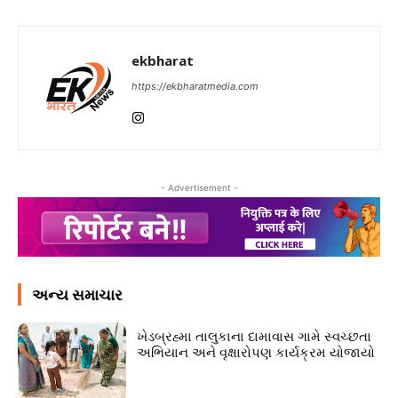
ekbharat
https://ekbharatmedia.com
- Advertisement -
અન્ય સમાચાર
ખેડબ્રહ્મા તાલુકાના દામાવાસ ગામે સ્વચ્છતા
અભિયાન અને વૃક્ષારોપણ કાર્યક્રમ યોજાયો