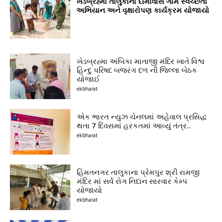
ખેડબ્રહ્મા તાલુકાના દામાવાસ ગામે સ્વચ્છતા
અભિયાન અને વૃક્ષારોપણ કાર્યક્રમ યોજાયો
ખેડબ્રહ્મા અંબિકા માતાજી મંદિર ખાતે વિશ્વ
હિન્દુ પરિષદ બજરંગ દળ ની જિલ્લા બેઠક
યોજાઈ
ekbharat
એક ભારત ન્યુઝ ચેનલમાં અહેવાલ પ્રસિદ્ધ
થતા 7 દિવસમાં હરકતમાં આવ્યું તંત્ર..
ekbharat
હિંમતનગર તાલુકાના પ્રેમપુર શ્રી રામજી
મંદિર માં સર્વ રોગ નિદાન સારવાર કેમ્પ
યોજાયો
ekbharat