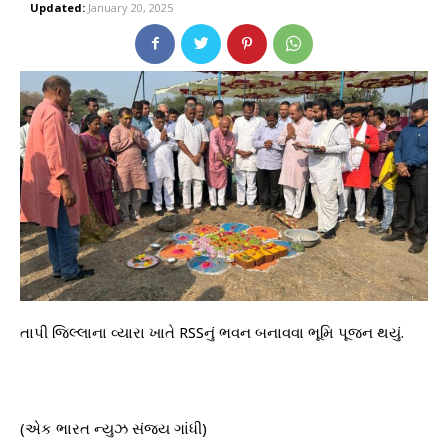
Updated:
January 20, 2025
તાપી જિલ્લાના વ્યારા ખાતે RSSનું ભવન બનાવવા ભૂમિ પૂજન થયું.
(એક ભારત ન્યુઝ સંજય ગાંધી)