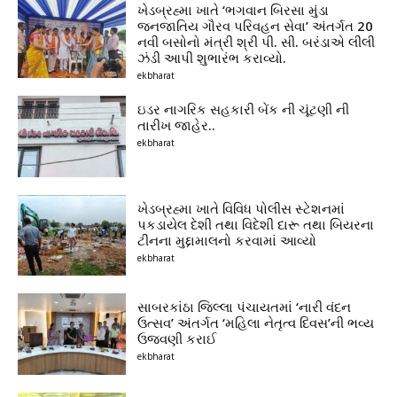
ખેડબ્રહ્મા ખાતે ‘ભગવાન બિરસા મુંડા
જનજાતિય ગૌરવ પરિવહન સેવા’ અંતર્ગત 20
નવી બસોનો મંત્રી શ્રી પી. સી. બરંડાએ લીલી
ઝંડી આપી શુભારંભ કરાવ્યો.
ekbharat
ઇડર નાગરિક સહકારી બેંક ની ચૂંટણી ની
તારીખ જાહેર..
ekbharat
ખેડબ્રહ્મા ખાતે વિવિધ પોલીસ સ્ટેશનમાં
પકડાયેલ દેશી તથા વિદેશી દારૂ તથા બિયરના
ટીનના મુદ્દામાલનો કરવામાં આવ્યો
ekbharat
સાબરકાંઠા જિલ્લા પંચાયતમાં ‘નારી વંદન
ઉત્સવ’ અંતર્ગત ‘મહિલા નેતૃત્વ દિવસ’ની ભવ્ય
ઉજવણી કરાઈ
ekbharat