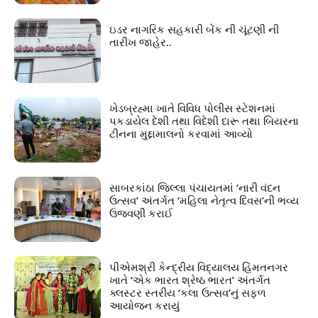
ઇડર નાગરિક સહકારી બેંક ની ચૂંટણી ની
તારીખ જાહેર..
ખેડબ્રહ્મા ખાતે વિવિધ પોલીસ સ્ટેશનમાં
પકડાયેલ દેશી તથા વિદેશી દારૂ તથા બિયરના
ટીનના મુદ્દામાલનો કરવામાં આવ્યો
સાબરકાંઠા જિલ્લા પંચાયતમાં ‘નારી વંદન
ઉત્સવ’ અંતર્ગત ‘મહિલા નેતૃત્વ દિવસ’ની ભવ્ય
ઉજવણી કરાઈ
પીએમશ્રી કેન્દ્રીય વિદ્યાલય હિંમતનગર
ખાતે ‘એક ભારત શ્રેષ્ઠ ભારત’ અંતર્ગત
ક્લસ્ટર સ્તરીય ‘કલા ઉત્સવ’નું સફળ
આયોજન કરાયું