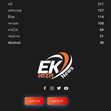
ધર્મ
211
રાજકારણ
157
શિક્ષા
114
અપરાધ
108
સ્પોર્ટ્સ
69
આરોગ્ય
51
Aksmat
38
Join Us
Verify ID