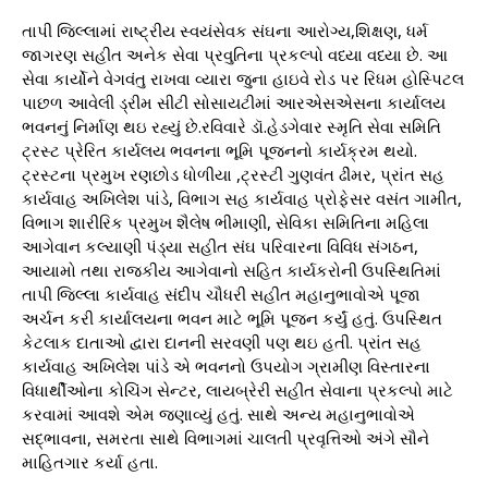
તાપી જિલ્લામાં રાષ્ટ્રીય સ્વયંસેવક સંઘના આરોગ્ય,શિક્ષણ, ધર્મ
જાગરણ સહીત અનેક સેવા પ્રવુતિના પ્રકલ્પો વધ્યા વધ્યા છે. આ
સેવા કાર્યોને વેગવંતુ રાખવા વ્યારા જુના હાઇવે રોડ પર રિધમ હોસ્પિટલ
પાછળ આવેલી ડ્રીમ સીટી સોસાયટીમાં આરએસએસના કાર્યાલય
ભવનનું નિર્માણ થઇ રહ્યું છે.રવિવારે ડૉ.હેડગેવાર સ્મૃતિ સેવા સમિતિ
ટ્રસ્ટ પ્રેરિત કાર્યલય ભવનના ભૂમિ પૂજનનો કાર્યક્રમ થયો.
ટ્રસ્ટના પ્રમુખ રણછોડ ધોળીયા ,ટ્રસ્ટી ગુણવંત ઢીંમર, પ્રાંત સહ
કાર્યવાહ અખિલેશ પાંડે, વિભાગ સહ કાર્યવાહ પ્રોફેસર વસંત ગામીત,
વિભાગ શારીરિક પ્રમુખ શૈલેષ ભીમાણી, સેવિકા સમિતિના મહિલા
આગેવાન કલ્યાણી પંડ્યા સહીત સંઘ પરિવારના વિવિધ સંગઠન,
આયામો તથા રાજકીય આગેવાનો સહિત કાર્યકરોની ઉપસ્થિતિમાં
તાપી જિલ્લા કાર્યવાહ સંદીપ ચૌધરી સહીત મહાનુભાવોએ પૂજા
અર્ચન કરી કાર્યાલયના ભવન માટે ભૂમિ પૂજન કર્યું હતું. ઉપસ્થિત
કેટલાક દાતાઓ દ્વારા દાનની સરવણી પણ થઇ હતી. પ્રાંત સહ
કાર્યવાહ અખિલેશ પાંડે એ ભવનનો ઉપયોગ ગ્રામીણ વિસ્તારના
વિધાર્થીઓના કોચિંગ સેન્ટર, લાયબ્રેરી સહીત સેવાના પ્રકલ્પો માટે
કરવામાં આવશે એમ જણાવ્યું હતું. સાથે અન્ય મહાનુભાવોએ
સદ્ભાવના, સમરતા સાથે વિભાગમાં ચાલતી પ્રવૃત્તિઓ અંગે સૌને
માહિતગાર કર્યા હતા.