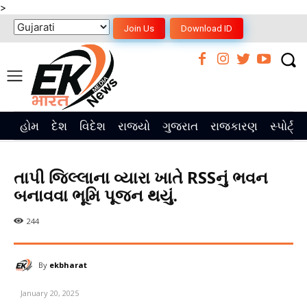
>
Join Us
Download ID
હોમ
દેશ
વિદેશ
રાજ્યો
ગુજરાત
રાજકારણ
સ્પોર્ટ્સ
તાપી જિલ્લાના વ્યારા ખાતે RSSનું ભવન
બનાવવા ભૂમિ પૂજન થયું.
244
By
ekbharat
January 20, 2025