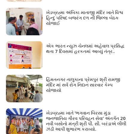
ખેડબ્રહ્મા અંબિકા માતાજી મંદિર ખાતે વિશ્વ
હિન્દુ પરિષદ બજરંગ દળ ની જિલ્લા બેઠક
યોજાઈ
એક ભારત ન્યુઝ ચેનલમાં અહેવાલ પ્રસિદ્ધ
થતા 7 દિવસમાં હરકતમાં આવ્યું તંત્ર..
હિંમતનગર તાલુકાના પ્રેમપુર શ્રી રામજી
મંદિર માં સર્વ રોગ નિદાન સારવાર કેમ્પ
યોજાયો
ખેડબ્રહ્મા ખાતે ‘ભગવાન બિરસા મુંડા
જનજાતિય ગૌરવ પરિવહન સેવા’ અંતર્ગત 20
નવી બસોનો મંત્રી શ્રી પી. સી. બરંડાએ લીલી
ઝંડી આપી શુભારંભ કરાવ્યો.