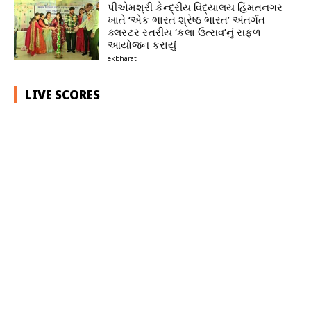
પીએમશ્રી કેન્દ્રીય વિદ્યાલય હિંમતનગર
ખાતે ‘એક ભારત શ્રેષ્ઠ ભારત’ અંતર્ગત
ક્લસ્ટર સ્તરીય ‘કલા ઉત્સવ’નું સફળ
આયોજન કરાયું
ekbharat
LIVE SCORES