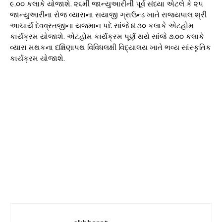
૯.૦૦ કલાકે યોજાશે. ૨૬મી જાન્યુઆરીની પૂર્વ સંધ્યા એટલે કે ૨૫
જાન્યુઆરીના રોજ વ્યારાના સયાજી ગ્રાઉન્ડ ખાતે રાજ્યપાલ શ્રી
આચાર્ય દેવવ્રતજીના યજમાન પદે સાંજે ૪.૩૦ કલાકે એટહોમ
કાર્યક્રમ યોજાશે. એટહોમ કાર્યક્રમ પૂર્ણ થયે સાંજે ૭.૦૦ કલાકે
વ્યારા મથકના દક્ષિણાપથ વિવિધલક્ષી વિદ્યાલય ખાતે ભવ્ય સાંસ્કૃતિક
કાર્યક્રમ યોજાશે.