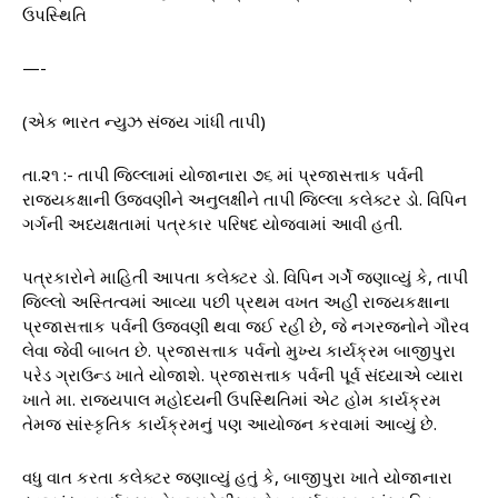
ઉપસ્થિતિ
—-
(એક ભારત ન્યુઝ સંજય ગાંધી તાપી)
તા.૨૧ :- તાપી જિલ્લામાં યોજાનારા ૭૬ માં પ્રજાસત્તાક પર્વની
રાજ્યકક્ષાની ઉજવણીને અનુલક્ષીને તાપી જિલ્લા કલેક્ટર ડો. વિપિન
ગર્ગની અધ્યક્ષતામાં પત્રકાર પરિષદ યોજવામાં આવી હતી.
પત્રકારોને માહિતી આપતા કલેક્ટર ડો. વિપિન ગર્ગે જણાવ્યું કે, તાપી
જિલ્લો અસ્તિત્વમાં આવ્યા પછી પ્રથમ વખત અહીં રાજ્યકક્ષાના
પ્રજાસત્તાક પર્વની ઉજવણી થવા જઈ રહી છે, જે નગરજનોને ગૌરવ
લેવા જેવી બાબત છે. પ્રજાસત્તાક પર્વનો મુખ્ય કાર્યક્રમ બાજીપુરા
પરેડ ગ્રાઉન્ડ ખાતે યોજાશે. પ્રજાસત્તાક પર્વની પૂર્વ સંધ્યાએ વ્યારા
ખાતે મા. રાજ્યપાલ મહોદયની ઉપસ્થિતિમાં એટ હોમ કાર્યક્રમ
તેમજ સાંસ્કૃતિક કાર્યક્રમનું પણ આયોજન કરવામાં આવ્યું છે.
વધુ વાત કરતા કલેક્ટર જણાવ્યું હતું કે, બાજીપુરા ખાતે યોજાનારા