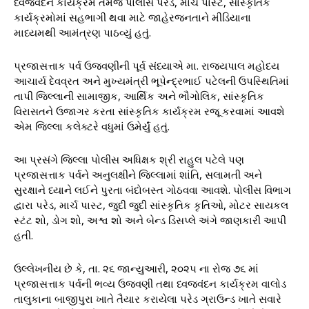
ધ્વજવંદન કાર્યક્રમ તેમજ પોલીસ પરેડ, માર્ચ પાસ્ટ, સાંસ્કૃતિક
કાર્યક્રમોમાં સહભાગી થવા માટે જાહેરજનતાને મીડિયાના
માધ્યમથી આમંત્રણ પાઠવ્યું હતું.
પ્રજાસત્તાક પર્વ ઉજવણીની પૂર્વ સંધ્યાએ મા. રાજ્યપાલ મહોદય
આચાર્ય દેવવ્રત અને મુખ્યમંત્રી ભૂપેન્દ્રભાઈ પટેલની ઉપસ્થિતિમાં
તાપી જિલ્લાની સામાજીક, આર્થિક અને ભૌગોલિક, સાંસ્કૃતિક
વિરાસતને ઉજાગર કરતા સાંસ્કૃતિક કાર્યક્રમ રજૂ કરવામાં આવશે
એમ જિલ્લા કલેક્ટરે વધુમાં ઉમેર્યું હતું.
આ પ્રસંગે જિલ્લા પોલીસ અધિક્ષક શ્રી રાહુલ પટેલે પણ
પ્રજાસત્તાક પર્વને અનુલક્ષીને જિલ્લામાં શાંતિ, સલામતી અને
સુરક્ષાને ધ્યાને લઈને પુરતા બંદોબસ્ત ગોઠવવા આવશે. પોલીસ વિભાગ
દ્વારા પરેડ, માર્ચ પાસ્ટ, જુદી જુદી સાંસ્કૃતિક કૃતિઓ, મોટર સાયકલ
સ્ટંટ શો, ડોગ શો, અશ્વ શો અને બેન્ડ ડિસપ્લે અંગે જાણકારી આપી
હતી.
ઉલ્લેખનીય છે કે, તા. ૨૬ જાન્યુઆરી, ૨૦૨૫ ના રોજ ૭૬ માં
પ્રજાસત્તાક પર્વની ભવ્ય ઉજવણી તથા ધ્વજવંદન કાર્યક્રમ વાલોડ
તાલુકાના બાજીપુરા ખાતે તૈયાર કરાયેલા પરેડ ગ્રાઉન્ડ ખાતે સવારે