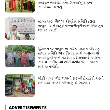
ક્લસ્ટર સ્તરીય ‘કલા ઉત્સવ’નું સફળ
આયોજન કરાયું
સાબરકાંઠા જિલ્લા કોંગ્રેસ સમિતિ દ્વારા
તાલુકા અને શહેર પ્રભારીશ્રીઓની નિમણૂક
જાહેર કરાઈ..
હિંમતનગર તાલુકાના ગઢોડા ગામે પર્યાવરણ
સંભાર સમિતિ એક વિચાર સાથે બનાવવામાં
આવી હતી અને ત્યારબાદ સમયાંતરે અલગ
અલગ કાર્યક્રમો થકી પર્યાવરણ બચાવવા
માટે કામગીરી...
ખોટી નંબર પ્લેટ લગાવી દારૂની હેરાફેરી કરતી
સ્કોર્પિયો એલસીબીના હાથે ઝડપાઈ
ADVERTISEMENTS