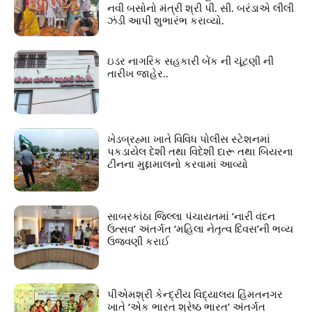
નવી બસોનો મંત્રી શ્રી પી. સી. બરંડાએ લીલી
ઝંડી આપી શુભારંભ કરાવ્યો.
ઇડર નાગરિક સહકારી બેંક ની ચૂંટણી ની
તારીખ જાહેર..
ખેડબ્રહ્મા ખાતે વિવિધ પોલીસ સ્ટેશનમાં
પકડાયેલ દેશી તથા વિદેશી દારૂ તથા બિયરના
ટીનના મુદ્દામાલનો કરવામાં આવ્યો
સાબરકાંઠા જિલ્લા પંચાયતમાં ‘નારી વંદન
ઉત્સવ’ અંતર્ગત ‘મહિલા નેતૃત્વ દિવસ’ની ભવ્ય
ઉજવણી કરાઈ
પીએમશ્રી કેન્દ્રીય વિદ્યાલય હિંમતનગર
ખાતે ‘એક ભારત શ્રેષ્ઠ ભારત’ અંતર્ગત