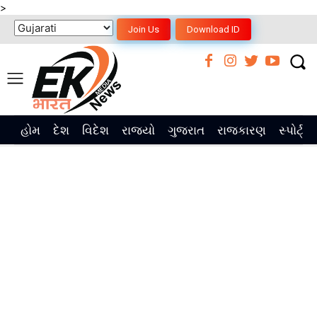
>
Join Us
Download ID
હોમ
દેશ
વિદેશ
રાજ્યો
ગુજરાત
રાજકારણ
સ્પોર્ટ્સ