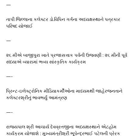
—
તાપી જિલ્લાના કલેક્ટર ડો.વિપિન ગર્ગના અધ્યક્ષસ્થાને પત્રકાર
પરિષદ યોજાઈ
—
૨૬ મીએ બાજીપુરા ખાતે પ્રજાસત્તાક પર્વની ઉજવણી : ૨૬ મીની પૂર્વ
સંધ્યાએ વ્યારામાં ભવ્ય સાંસ્કૃતિક કાર્યક્રમ
—-
પ્રિન્ટ-ઇલેક્ટ્રોનિક મીડિયાકર્મીઓના માધ્યમથી જાહેરજનતાને
કલેક્ટરશ્રીનું ભાવભર્યું આમંત્રણ
—-
રાજ્યપાલ શ્રી આચાર્ય દેવવ્રતજીના અધ્યક્ષસ્થાને એટહોમ
કાર્યક્રમ યોજાશે : મુખ્યમંત્રીશ્રી ભૂપેન્દ્રભાઈ પટેલની પ્રેરક