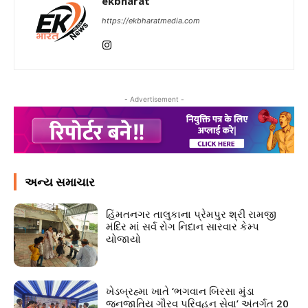
ekbharat
https://ekbharatmedia.com
- Advertisement -
અન્ય સમાચાર
હિંમતનગર તાલુકાના પ્રેમપુર શ્રી રામજી
મંદિર માં સર્વ રોગ નિદાન સારવાર કેમ્પ
યોજાયો
ખેડબ્રહ્મા ખાતે ‘ભગવાન બિરસા મુંડા
જનજાતિય ગૌરવ પરિવહન સેવા’ અંતર્ગત 20