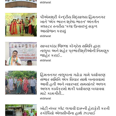
ekbharat
પીએમશ્રી કેન્દ્રીય વિદ્યાલય હિંમતનગર
ખાતે ‘એક ભારત શ્રેષ્ઠ ભારત’ અંતર્ગત
ક્લસ્ટર સ્તરીય ‘કલા ઉત્સવ’નું સફળ
આયોજન કરાયું
ekbharat
સાબરકાંઠા જિલ્લા કોંગ્રેસ સમિતિ દ્વારા
તાલુકા અને શહેર પ્રભારીશ્રીઓની નિમણૂક
જાહેર કરાઈ..
ekbharat
હિંમતનગર તાલુકાના ગઢોડા ગામે પર્યાવરણ
સંભાર સમિતિ એક વિચાર સાથે બનાવવામાં
આવી હતી અને ત્યારબાદ સમયાંતરે અલગ
અલગ કાર્યક્રમો થકી પર્યાવરણ બચાવવા
માટે કામગીરી...
ekbharat
ખોટી નંબર પ્લેટ લગાવી દારૂની હેરાફેરી કરતી
સ્કોર્પિયો એલસીબીના હાથે ઝડપાઈ