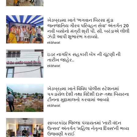
ખેડબ્રહ્મા ખાતે ‘ભગવાન બિરસા મુંડા
જનજાતિય ગૌરવ પરિવહન સેવા’ અંતર્ગત 20
નવી બસોનો મંત્રી શ્રી પી. સી. બરંડાએ લીલી
ઝંડી આપી શુભારંભ કરાવ્યો.
ekbharat
ઇડર નાગરિક સહકારી બેંક ની ચૂંટણી ની
તારીખ જાહેર..
ekbharat
ખેડબ્રહ્મા ખાતે વિવિધ પોલીસ સ્ટેશનમાં
પકડાયેલ દેશી તથા વિદેશી દારૂ તથા બિયરના
ટીનના મુદ્દામાલનો કરવામાં આવ્યો
ekbharat
સાબરકાંઠા જિલ્લા પંચાયતમાં ‘નારી વંદન
ઉત્સવ’ અંતર્ગત ‘મહિલા નેતૃત્વ દિવસ’ની ભવ્ય
ઉજવણી કરાઈ