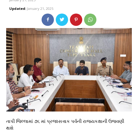
Updated:
January 21, 2025
તાપી જિલ્લામાં ૭૬ માં પ્રજાસત્તાક પર્વની રાજ્યકક્ષાની ઉજવણી
થશે