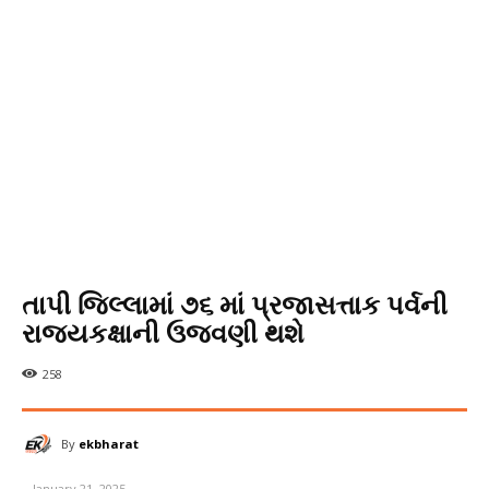
તાપી જિલ્લામાં ૭૬ માં પ્રજાસત્તાક પર્વની
રાજ્યકક્ષાની ઉજવણી થશે
258
By
ekbharat
January 21, 2025