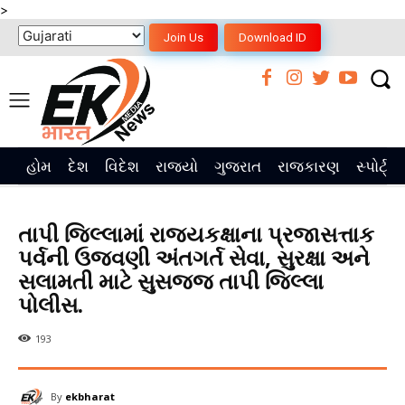
>
Join Us
Download ID
હોમ
દેશ
વિદેશ
રાજ્યો
ગુજરાત
રાજકારણ
સ્પોર્ટ્સ
તાપી જિલ્લામાં રાજ્યકક્ષાના પ્રજાસત્તાક
પર્વની ઉજવણી અંતગર્ત સેવા, સુરક્ષા અને
સલામતી માટે સુસજ્જ તાપી જિલ્લા
પોલીસ.
193
By
ekbharat