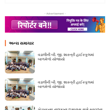
- Advertisement -
અન્ય સમાચાર
વડાલીની બી. જી. શાસ્ત્રી હાઈસ્કૂલમાં
બાળમેળો યોજાયો
વડાલીની બી. જી. શાસ્ત્રી હાઈસ્કૂલમાં
બાળમેળો યોજાયો
ખેડબ્રહ્મા તાલુકાના દામાવાસ ગામે સ્વચ્છતા