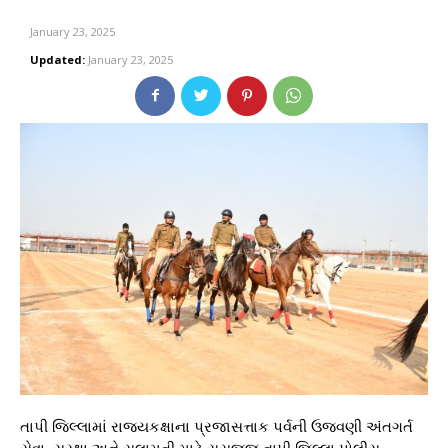
January 23, 2025
Updated:
January 23, 2025
તાપી જિલ્લામાં રાજ્યકક્ષાના પ્રજાસત્તાક પર્વની ઉજવણી અંતગર્ત
સેવા, સુરક્ષા અને સલામતી માટે સુસજ્જ તાપી જિલ્લા પોલીસ.