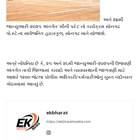
અને ૨૪મી
જાન્યુઆરી-૨૦૨૫ અંતર્ગત ’મીની પરેડ’ નો કાર્યક્રમ સોનગઢ
પો.સ્ટે.ના સાર્વજનિક હાઇસ્કુલ, સોનગઢ ખાતે યોજાશે.
અત્રે નોંધનિય છે કે, ૨૫ અને ૨૬મી જાન્યુઆરી-૨૦૨૫ની ઉજવણી
અંતર્ગત તાપી જિલ્લામાં કાયદો અને વ્યવવસ્થાની જાળવણી માટે
આશરે ૧૨૦૦ જેટલા પોલીસ અધિકારી/કર્મચારીઓનું ચુસ્ત બંદોબસ્ત
ગોઠવવામાં આવ્યું છે.
ekbharat
https://ekbharatmedia.com