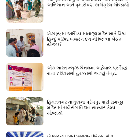
અભિયાન અને વૃક્ષારોપણ કાર્યક્રમ યોજાયો
ખેડબ્રહ્મા અંબિકા માતાજી મંદિર ખાતે વિશ્વ
હિન્દુ પરિષદ બજરંગ દળ ની જિલ્લા બેઠક
યોજાઈ
એક ભારત ન્યુઝ ચેનલમાં અહેવાલ પ્રસિદ્ધ
થતા 7 દિવસમાં હરકતમાં આવ્યું તંત્ર..
હિંમતનગર તાલુકાના પ્રેમપુર શ્રી રામજી
મંદિર માં સર્વ રોગ નિદાન સારવાર કેમ્પ
યોજાયો
ખેડબ્રહ્મા ખાતે ‘ભગવાન બિરસા મુંડા