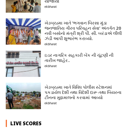
યોજાયો
ekbharat
ખેડબ્રહ્મા ખાતે ‘ભગવાન બિરસા મુંડા
જનજાતિય ગૌરવ પરિવહન સેવા’ અંતર્ગત 20
નવી બસોનો મંત્રી શ્રી પી. સી. બરંડાએ લીલી
ઝંડી આપી શુભારંભ કરાવ્યો.
ekbharat
ઇડર નાગરિક સહકારી બેંક ની ચૂંટણી ની
તારીખ જાહેર..
ekbharat
ખેડબ્રહ્મા ખાતે વિવિધ પોલીસ સ્ટેશનમાં
પકડાયેલ દેશી તથા વિદેશી દારૂ તથા બિયરના
ટીનના મુદ્દામાલનો કરવામાં આવ્યો
ekbharat
LIVE SCORES