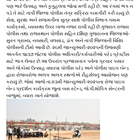
પણ ભારે ઉત્સાહ અને કુતુહલતા જોવા મળી રહી છે. આ રંગમાં ભંગ ન
પડે તે માટે તાપી જિલ્લા પોલીસ તંત્ર સક્રિય કામગીરી કરી રહ્યું છે.
સેવા, સુરક્ષા અને સલામતીના સુત્ર સાથે પોલીસ વિભાગ તમામ
કાર્યક્રમો, વ્યવસ્થા ઉપર બાજ નજર રાખી રહી છે.ગુજરાત રાજ્ય
પોલીસ તથા રાજસ્થાન પોલીસ સહિત દક્ષિણ ગુજરાતના જિલ્લાઓ-
સુરત ગ્રામ્ય, નવસારી, વલસાડ, ડાંગ અને તાપી જિલ્લાની વિવિધ
પોલીસની ટીમો આવી છે. ૨૬મી જાન્યુઆરી-૨૦૨૫ની ઉજવણી
અંતર્ગત ૧૪૩૭ જેટલા પોલીસ અધિકારી/કર્મચારીઓ પરેડ પ્રેક્ટીસ
માટે ભાગ લેનાર છે.આ ઉપરાંત પ્રજાસતાક પર્વના પ્રચાર પસાર
અને લોકોમાં ઉત્સાહ વધારવા પોલીસ પરેડ અને પોલીસ પાઇપ બેન્ડ
દ્વારા રોજબરોજ અલગ અલગ સ્થળોએ રીહર્સલનું આયોજન પણ
કરાયું છે. જેમાં આજે તા.૨૩મી જાન્યુઆરી-૨૦૨૫ના રોજ પાઇપ
બેન્ડ પ્રદર્શન કાર્યક્રમ જુના બસ સ્ટેન્ડ, જે.પી.શોપિંગ સેન્ટરની
બાજુમાં, વ્યારા ખાતે યોજાશે.