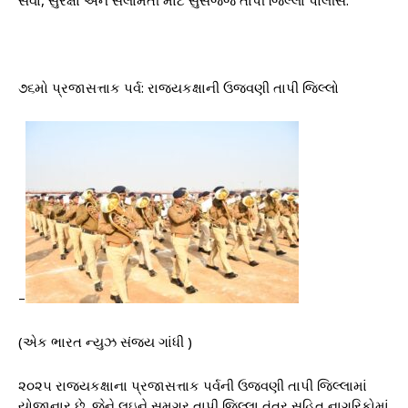
૭૬મો પ્રજાસત્તાક પર્વ: રાજ્યકક્ષાની ઉજવણી તાપી જિલ્લો
–
(એક ભારત ન્યુઝ સંજય ગાંધી )
૨૦૨૫ રાજ્યકક્ષાના પ્રજાસત્તાક પર્વની ઉજવણી તાપી જિલ્લામાં
યોજાનાર છે. જેને લઇને સમગ્ર તાપી જિલ્લા તંત્ર સહિત નાગરિકોમાં