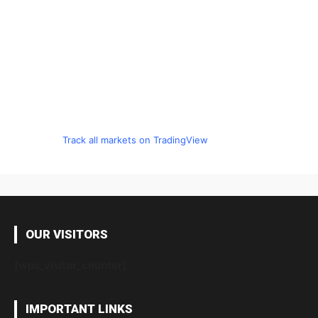
Track all markets on TradingView
OUR VISITORS
[wps_visitor_counter]
IMPORTANT LINKS