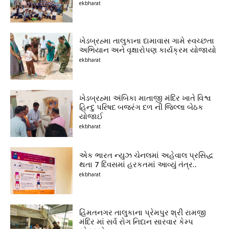
ekbharat
ખેડબ્રહ્મા તાલુકાના દામાવાસ ગામે સ્વચ્છતા
અભિયાન અને વૃક્ષારોપણ કાર્યક્રમ યોજાયો
ekbharat
ખેડબ્રહ્મા અંબિકા માતાજી મંદિર ખાતે વિશ્વ
હિન્દુ પરિષદ બજરંગ દળ ની જિલ્લા બેઠક
યોજાઈ
ekbharat
એક ભારત ન્યુઝ ચેનલમાં અહેવાલ પ્રસિદ્ધ
થતા 7 દિવસમાં હરકતમાં આવ્યું તંત્ર..
ekbharat
હિંમતનગર તાલુકાના પ્રેમપુર શ્રી રામજી
મંદિર માં સર્વ રોગ નિદાન સારવાર કેમ્પ