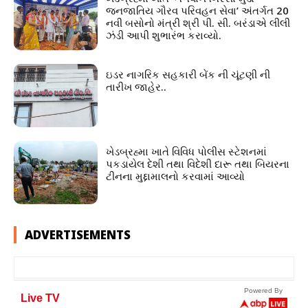
જનજાતિય ગૌરવ પરિવહન સેવા’ અંતર્ગત 20
નવી બસોનો મંત્રી શ્રી પી. સી. બરંડાએ લીલી
ઝંડી આપી શુભારંભ કરાવ્યો.
ઇડર નાગરિક સહકારી બેંક ની ચૂંટણી ની
તારીખ જાહેર..
ખેડબ્રહ્મા ખાતે વિવિધ પોલીસ સ્ટેશનમાં
પકડાયેલ દેશી તથા વિદેશી દારૂ તથા બિયરના
ટીનના મુદ્દામાલનો કરવામાં આવ્યો
ADVERTISEMENTS