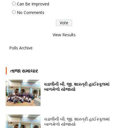
Can Be Improved
No Comments
View Results
Polls Archive
તાજા સમાચાર
વડાલીની બી. જી. શાસ્ત્રી હાઈસ્કૂલમાં
બાળમેળો યોજાયો
વડાલીની બી. જી. શાસ્ત્રી હાઈસ્કૂલમાં
બાળમેળો યોજાયો