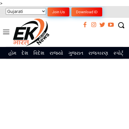
>
Join Us
Download ID
હોમ
દેશ
વિદેશ
રાજ્યો
ગુજરાત
રાજકારણ
સ્પોર્ટ્સ