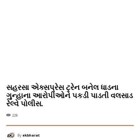
સહરસા એક્સપ્રેસ ટ્રેન બનેલ ધાડના
ગુન્હાના આરોપીઓને પકડી પાડતી વલસાડ
રેલ્વે પોલીસ.
228
By
ekbharat