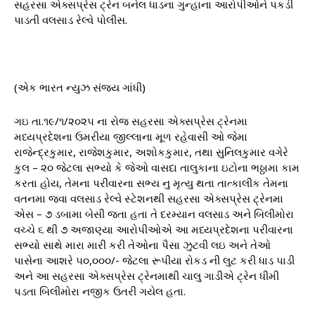
સહરસા એક્સપ્રેસ ટ્રેન બનેલ ધાડના ગુન્હાના આરોપીઓને પકડી
પાડતી વલસાડ રેલ્વે પોલીસ.
(એક ભારત ન્યુઝ સંજય ગાંધી)
ગઇ તા.૧૯/૧/૨૦૨૫ ના રોજ સહરસા એક્સપ્રેસ ટ્રેનમા
મધ્યપ્રદેશના ઉમરીયા જીલ્લાના મૂળ રહેવાસી ઓ જેમા
રાજેન્દ્રકુમાર, રાજેશકુમાર, અશોકકુમાર, તથા સુનિલકુમાર વગેરે
કુલ – ૨૦ જેટલા સભ્યો કે જેઓ વાસદા તાલુકાના ઇટોના ભઠ્ઠામા કામ
કરતા હોય, તેમના પરીવારના સભ્ય નુ મૃત્યુ થતા તાત્કાલીક તેમના
વતનમા જવા વલસાડ રેલ્વે સ્ટેશનથી સહરસા એક્સપ્રેસ ટ્રેનમા
એસ – ૭ ડબામા બેસી જતા હતા તે દરમ્યાન વલસાડ અને બિલીમોરા
વચ્ચે ૬ થી ૭ અજાણ્યા આરોપીઓએ આ મધ્યપ્રદેશના પરીવારના
સભ્યો સાથે મારા મારી કરી તેઓના પૈસા ઝુટવી લઇ અને તેઓ
પાસેના આશરે ૫૦,૦૦૦/- જેટલા રૂપીયા રોકડ ની લુટ કરી ધાડ પાડી
અને આ સહરસા એક્સપ્રેસ ટ્રેનમાથી ચાલુ ગાડીએ ટ્રેન ધીમી
પડતા બિલીમોરા નજીક ઉતરી ગયેલ હતા.