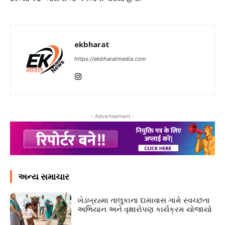
ekbharat
https://ekbharatmedia.com
- Advertisement -
અન્ય સમાચાર
ખેડબ્રહ્મા તાલુકાના દામાવાસ ગામે સ્વચ્છતા
અભિયાન અને વૃક્ષારોપણ કાર્યક્રમ યોજાયો