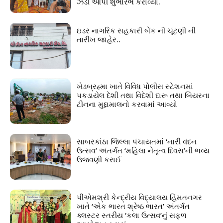
ઝંડી આપી શુભારંભ કરાવ્યો.
ઇડર નાગરિક સહકારી બેંક ની ચૂંટણી ની
તારીખ જાહેર..
ખેડબ્રહ્મા ખાતે વિવિધ પોલીસ સ્ટેશનમાં
પકડાયેલ દેશી તથા વિદેશી દારૂ તથા બિયરના
ટીનના મુદ્દામાલનો કરવામાં આવ્યો
સાબરકાંઠા જિલ્લા પંચાયતમાં ‘નારી વંદન
ઉત્સવ’ અંતર્ગત ‘મહિલા નેતૃત્વ દિવસ’ની ભવ્ય
ઉજવણી કરાઈ
પીએમશ્રી કેન્દ્રીય વિદ્યાલય હિંમતનગર
ખાતે ‘એક ભારત શ્રેષ્ઠ ભારત’ અંતર્ગત
ક્લસ્ટર સ્તરીય ‘કલા ઉત્સવ’નું સફળ