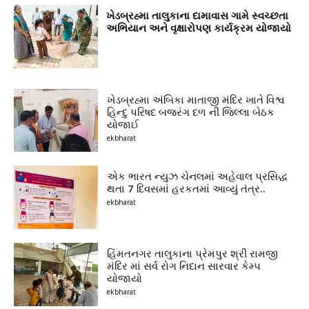
ખેડબ્રહ્મા તાલુકાના દામાવાસ ગામે સ્વચ્છતા
અભિયાન અને વૃક્ષારોપણ કાર્યક્રમ યોજાયો
ખેડબ્રહ્મા અંબિકા માતાજી મંદિર ખાતે વિશ્વ
હિન્દુ પરિષદ બજરંગ દળ ની જિલ્લા બેઠક
યોજાઈ
ekbharat
એક ભારત ન્યુઝ ચેનલમાં અહેવાલ પ્રસિદ્ધ
થતા 7 દિવસમાં હરકતમાં આવ્યું તંત્ર..
ekbharat
હિંમતનગર તાલુકાના પ્રેમપુર શ્રી રામજી
મંદિર માં સર્વ રોગ નિદાન સારવાર કેમ્પ
યોજાયો
ekbharat