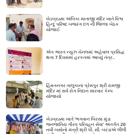
ખેડબ્રહ્મા અંબિકા માતાજી મંદિર ખાતે વિશ્વ
હિન્દુ પરિષદ બજરંગ દળ ની જિલ્લા બેઠક
યોજાઈ
એક ભારત ન્યુઝ ચેનલમાં અહેવાલ પ્રસિદ્ધ
થતા 7 દિવસમાં હરકતમાં આવ્યું તંત્ર..
હિંમતનગર તાલુકાના પ્રેમપુર શ્રી રામજી
મંદિર માં સર્વ રોગ નિદાન સારવાર કેમ્પ
યોજાયો
ખેડબ્રહ્મા ખાતે ‘ભગવાન બિરસા મુંડા
જનજાતિય ગૌરવ પરિવહન સેવા’ અંતર્ગત 20
નવી બસોનો મંત્રી શ્રી પી. સી. બરંડાએ લીલી