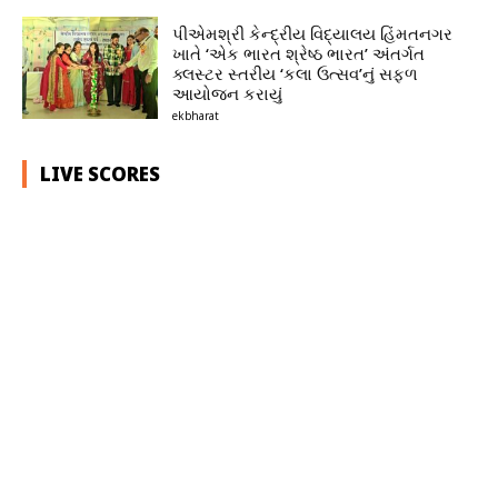
પીએમશ્રી કેન્દ્રીય વિદ્યાલય હિંમતનગર
ખાતે ‘એક ભારત શ્રેષ્ઠ ભારત’ અંતર્ગત
ક્લસ્ટર સ્તરીય ‘કલા ઉત્સવ’નું સફળ
આયોજન કરાયું
ekbharat
LIVE SCORES