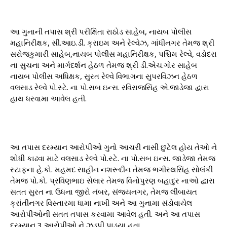
આ ગુનાની તપાસ શ્રી પરીક્ષિતા રાઠોડ સાહેબ, નાયબ પોલીસ
મહાનિરીક્ષક, સી.આઇ.ડી. ક્રાઇમ અને રેલ્વેઝ, ગાંધીનગર તેમજ શ્રી
સરોજકુમારી સાહેબ,નાયબ પોલીસ મહાનિરીક્ષક, પશ્ચિમ રેલ્વે, વડોદરા
ના સુચના અને માર્ગદર્શન હેઠળ તેમજ શ્રી ડી.એચ.ગોર સાહેબ
નાયબ પોલીસ અધિક્ષક, સુરત રેલ્વે વિભાગના સુપરવિઝન હેઠળ
વલસાડ રેલ્વે પો.સ્ટે. ના પો.સબ ઇન્સ. રવિરાજસિંહ એ.જાડેજા દ્વારા
હાથ ધરવામા આવેલ હતી.
આ તપાસ દરમ્યાન આરોપીઓ ગુનો આચરી નાસી છુટેલ હોય તેઓ ને
શોધી કાઢવા માટે વલસાડ રેલ્વે પો.સ્ટે. ના પો.સબ ઇન્સ. જાડેજા તેમજ
સ્ટાફના હે.કો. મહમદ સાહીન નશરૂદીન તેમજ ભગીરથસિંહ સોલંકી
તેમજ પો.કો. પ્રવિણભાઇ સેલાર તેમજ વિનોપુરણ બહાદુર નાઓ દ્વારા
સતત સુરત ના ઉધના જીરો નંબર, સંજયનગર, તેમજ લીંબાયત
ક્રાંતીનગર વિસ્તારમા ધામા નાખી અને આ ગુનામા સંડોવાયેલ
આરોપીઓની સતત તપાસ કરવામા આવેલ હતી. અને આ તપાસ
દરમ્યાન 3 આરોપીઓ ને ઝડપી પાડયા હતા.