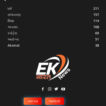
ધર્મ
211
રાજકારણ
157
શિક્ષા
114
અપરાધ
108
સ્પોર્ટ્સ
69
આરોગ્ય
51
Aksmat
38
Join Us
Verify ID