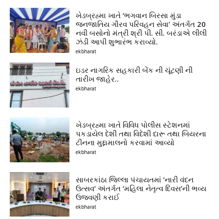
ખેડબ્રહ્મા ખાતે ‘ભગવાન બિરસા મુંડા
જનજાતિય ગૌરવ પરિવહન સેવા’ અંતર્ગત 20
નવી બસોનો મંત્રી શ્રી પી. સી. બરંડાએ લીલી
ઝંડી આપી શુભારંભ કરાવ્યો.
ekbharat
ઇડર નાગરિક સહકારી બેંક ની ચૂંટણી ની
તારીખ જાહેર..
ekbharat
ખેડબ્રહ્મા ખાતે વિવિધ પોલીસ સ્ટેશનમાં
પકડાયેલ દેશી તથા વિદેશી દારૂ તથા બિયરના
ટીનના મુદ્દામાલનો કરવામાં આવ્યો
ekbharat
સાબરકાંઠા જિલ્લા પંચાયતમાં ‘નારી વંદન
ઉત્સવ’ અંતર્ગત ‘મહિલા નેતૃત્વ દિવસ’ની ભવ્ય
ઉજવણી કરાઈ
ekbharat