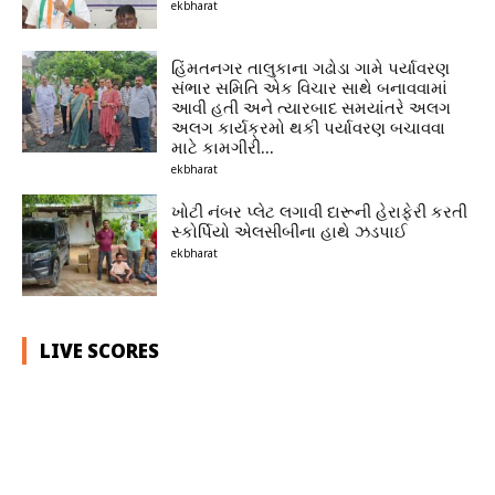
ekbharat
હિંમતનગર તાલુકાના ગઢોડા ગામે પર્યાવરણ
સંભાર સમિતિ એક વિચાર સાથે બનાવવામાં
આવી હતી અને ત્યારબાદ સમયાંતરે અલગ
અલગ કાર્યક્રમો થકી પર્યાવરણ બચાવવા
માટે કામગીરી...
ekbharat
ખોટી નંબર પ્લેટ લગાવી દારૂની હેરાફેરી કરતી
સ્કોર્પિયો એલસીબીના હાથે ઝડપાઈ
ekbharat
LIVE SCORES