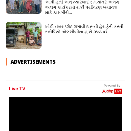
આવી હતી અને ત્યારબાદ સમયાંતરે અલગ
અલગ કાર્યક્રમો થકી પર્યાવરણ બચાવવા
માટે કામગીરી...
ખોટી નંબર પ્લેટ લગાવી દારૂની હેરાફેરી કરતી
સ્કોર્પિયો એલસીબીના હાથે ઝડપાઈ
ADVERTISEMENTS