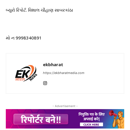
બ્યુરો રિપોર્ટ. વિશાલ ચૌહાણ સાબરકાંઠા
મો ન 9998340891
ekbharat
https://ekbharatmedia.com
- Advertisement -