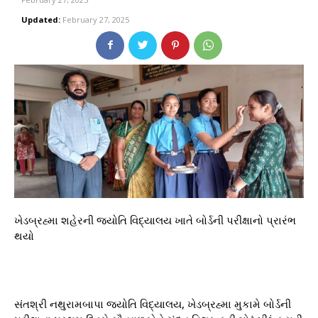
Updated:
February 27, 2025
ખેડબ્રહ્મા શહેરની જ્યોતિ વિદ્યાલય ખાતે બોર્ડની પરીક્ષાનો પ્રારંભ
થયો
સંતશ્રી નથુરામબાપા જ્યોતિ વિદ્યાલય, ખેડબ્રહ્મા મુકામે બોર્ડની