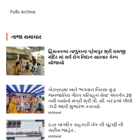
Polls Archive
તાજા સમાચાર
હિંમતનગર તાલુકાના પ્રેમપુર શ્રી રામજી
મંદિર માં સર્વ રોગ નિદાન સારવાર કેમ્પ
યોજાયો
ખેડબ્રહ્મા ખાતે ‘ભગવાન બિરસા મુંડા
જનજાતિય ગૌરવ પરિવહન સેવા’ અંતર્ગત 20
નવી બસોનો મંત્રી શ્રી પી. સી. બરંડાએ લીલી
ઝંડી આપી શુભારંભ કરાવ્યો.
ekbharat
ઇડર નાગરિક સહકારી બેંક ની ચૂંટણી ની
તારીખ જાહેર..
ekbharat