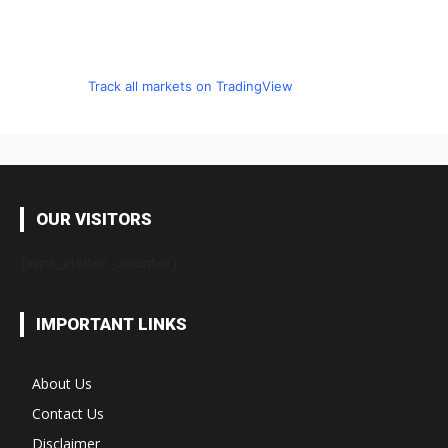
Track all markets on TradingView
OUR VISITORS
[wps_visitor_counter]
IMPORTANT LINKS
About Us
Contact Us
Disclaimer