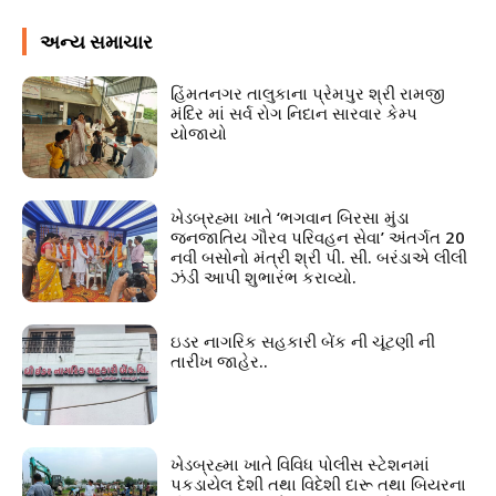
અન્ય સમાચાર
હિંમતનગર તાલુકાના પ્રેમપુર શ્રી રામજી
મંદિર માં સર્વ રોગ નિદાન સારવાર કેમ્પ
યોજાયો
ખેડબ્રહ્મા ખાતે ‘ભગવાન બિરસા મુંડા
જનજાતિય ગૌરવ પરિવહન સેવા’ અંતર્ગત 20
નવી બસોનો મંત્રી શ્રી પી. સી. બરંડાએ લીલી
ઝંડી આપી શુભારંભ કરાવ્યો.
ઇડર નાગરિક સહકારી બેંક ની ચૂંટણી ની
તારીખ જાહેર..
ખેડબ્રહ્મા ખાતે વિવિધ પોલીસ સ્ટેશનમાં
પકડાયેલ દેશી તથા વિદેશી દારૂ તથા બિયરના