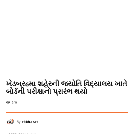
ખેડબ્રહ્મા શહેરની જ્યોતિ વિદ્યાલય ખાતે
બોર્ડની પરીક્ષાનો પ્રારંભ થયો
249
By
ekbharat
February 27, 2025