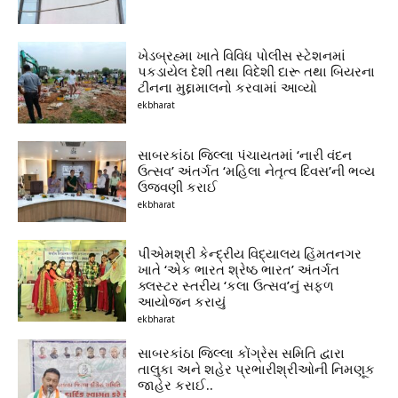
ખેડબ્રહ્મા ખાતે વિવિધ પોલીસ સ્ટેશનમાં
પકડાયેલ દેશી તથા વિદેશી દારૂ તથા બિયરના
ટીનના મુદ્દામાલનો કરવામાં આવ્યો
ekbharat
સાબરકાંઠા જિલ્લા પંચાયતમાં ‘નારી વંદન
ઉત્સવ’ અંતર્ગત ‘મહિલા નેતૃત્વ દિવસ’ની ભવ્ય
ઉજવણી કરાઈ
ekbharat
પીએમશ્રી કેન્દ્રીય વિદ્યાલય હિંમતનગર
ખાતે ‘એક ભારત શ્રેષ્ઠ ભારત’ અંતર્ગત
ક્લસ્ટર સ્તરીય ‘કલા ઉત્સવ’નું સફળ
આયોજન કરાયું
ekbharat
સાબરકાંઠા જિલ્લા કોંગ્રેસ સમિતિ દ્વારા
તાલુકા અને શહેર પ્રભારીશ્રીઓની નિમણૂક
જાહેર કરાઈ..