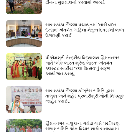
ટીનના મુદ્દામાલનો કરવામાં આવ્યો
સાબરકાંઠા જિલ્લા પંચાયતમાં ‘નારી વંદન
ઉત્સવ’ અંતર્ગત ‘મહિલા નેતૃત્વ દિવસ’ની ભવ્ય
ઉજવણી કરાઈ
પીએમશ્રી કેન્દ્રીય વિદ્યાલય હિંમતનગર
ખાતે ‘એક ભારત શ્રેષ્ઠ ભારત’ અંતર્ગત
ક્લસ્ટર સ્તરીય ‘કલા ઉત્સવ’નું સફળ
આયોજન કરાયું
સાબરકાંઠા જિલ્લા કોંગ્રેસ સમિતિ દ્વારા
તાલુકા અને શહેર પ્રભારીશ્રીઓની નિમણૂક
જાહેર કરાઈ..
હિંમતનગર તાલુકાના ગઢોડા ગામે પર્યાવરણ
સંભાર સમિતિ એક વિચાર સાથે બનાવવામાં