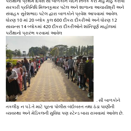
પરીક્ષાના પ્રથમ દિવસે સૌ બાળકોને ચંદન તિલક કરી મોઢું મીઠું કરાવી
સરકારી પ્રતિનિધિ મિલનકુમાર પટેલ અને શાળાના આચાર્યશ્રી અને
સંવાહક સુરેશભાઇ પટેલ દ્વારા બાળકોને પ્રવેશ આપવામાં આવેલ.
ધોરણ 10 માં 20 બ્લોક કુલ 600 દીકરા દીકરીઓ અને ધોરણ 12
સાયન્સ 14 બ્લોકમાં 420 દીકરા દીકરીઓને શાંતિપૂર્ણ માહોલમાં
પરીક્ષાનો પ્રારંભ કરવામાં આવેલ
. સૌ બાળકોને
તકલીફ ન પડે તે માટે પૂરતા પોલીસ બંદોબસ્ત તથા ઠંડા પાણીની
વ્યવસ્થા અને મેડિકલની સુવિધા પણ સ્ટેન્ડ બાય રાખવામાં આવેલ છે.