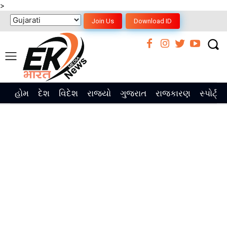
>
Join Us
Download ID
હોમ
દેશ
વિદેશ
રાજ્યો
ગુજરાત
રાજકારણ
સ્પોર્ટ્સ