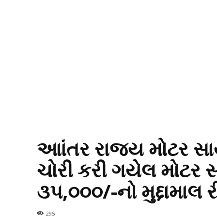
આાંતર રાજય મોટર સાય
ચોરી કરી ગયેલ મોટર 
૩૫,૦૦૦/-નો મુદ્દામાલ
295