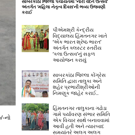
સાબરકાંઠા જિલ્લા પંચાયતમાં ‘નારી વંદન ઉત્સવ’
અંતર્ગત ‘મહિલા નેતૃત્વ દિવસ’ની ભવ્ય ઉજવણી
કરાઈ
પીએમશ્રી કેન્દ્રીય
વિદ્યાલય હિંમતનગર ખાતે
‘એક ભારત શ્રેષ્ઠ ભારત’
અંતર્ગત ક્લસ્ટર સ્તરીય
‘કલા ઉત્સવ’નું સફળ
આયોજન કરાયું
સાબરકાંઠા જિલ્લા કોંગ્રેસ
સમિતિ દ્વારા તાલુકા અને
શહેર પ્રભારીશ્રીઓની
નિમણૂક જાહેર કરાઈ..
હિંમતનગર તાલુકાના ગઢોડા
ગામે પર્યાવરણ સંભાર સમિતિ
/-નો
એક વિચાર સાથે બનાવવામાં
આવી હતી અને ત્યારબાદ
સમયાંતરે અલગ અલગ