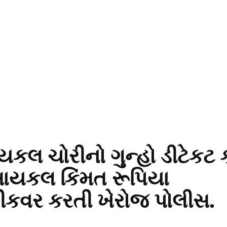
કલ ચોરીનો ગુન્હો ડીટેકટ 
સાયકલ કિંમત રૂપિયા
 રીકવર કરતી ખેરોજ પોલીસ.