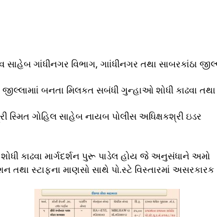
દવ સાહેબ ગાંધીનગર વિભાગ, ગાાંધીનગર તથા સાબરકાંઠા જીલ્
ીલ્લામાાં બનતા મિલકત સબંધી ગુન્હાઓ શોધી કાઢવા તથા 
ી સ્મિત ગોહિલ સાહેબ નાયબ પોલીસ અધિક્ષકશ્રી ઇડર
ોધી કાઢવા માર્ગદર્શન પુરૂ પાડેલ હોય જે અનુસંધાને અમો
ેશન તથા સ્ટાફના માણસો સાથે પો.સ્ટે વિસ્તારમાં અસરકારક