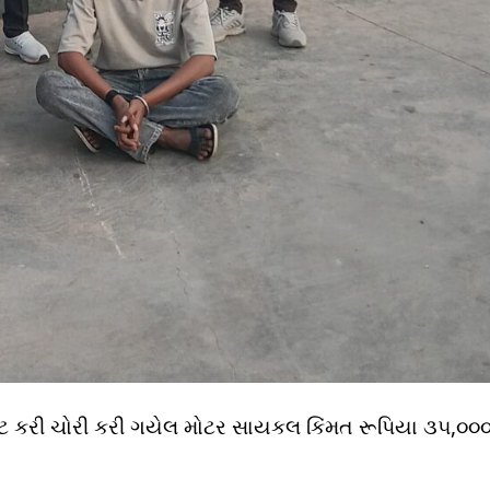
ટ કરી ચોરી કરી ગયેલ મોટર સાયકલ કિંમત રૂપિયા ૩૫,૦૦૦