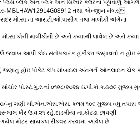
નડર પ્લસ બ્લેક અને બ્લેક અને સિલ્વર કલરના પટ્ટાવાળુ આ
સ નંબર-MBLHAW129L4G08912 તથા એન્જીન નંબર
દર મો.સા.ના આર.ટી.ઓ.પાસીંગ તથા માલીકી અંગેના
 મો.સા.કોની માલીકીની છે અને કયાાંથી લાવેલ છે અને કયાા
ી ઉડાઉ જવાબ આપી કોઇ સંતોષકારક હકીકત જણાવતો ન હોઇ 
ું જણાતુ હોઇ પોકેટ કોપ મોબાઇલ અંતગર્ત ઓનલાઇન ચેક 
ાંચોર પો.સ્ટે.ગુ.ર.નાં.૦૧૨૮/૨૦૨૪ ઇ.પી.કો.ક.૩૭૯ મુજબ ગુન
૦૦૦/-નુ ગણી બી.એન.એસ.એસ. કલમ ૧૦૬ મુજબ વધુ તપાસ અર
લાલ ખૈર ઉ.વ.૨૧ રહે.દાડમીયા તા.કોટડા છાવણી
મા ગયેલ મોટર સાયકલ રીકવર કરવામા આવેલ છે.