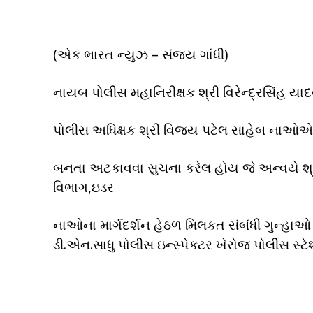
(એક ભારત ન્યુઝ – સંજય ગાંધી)
નાયબ પોલીસ મહાનિરીક્ષક શ્રી વિરેન્દ્રસિંહ યા
પોલીસ અધિક્ષક શ્રી વિજય પટેલ સાહેબ નાઓએ જ
બનતા અટકાવવા સુચના કરેલ હોય જે અન્વયે શ્ર
વિભાગ,ઇડર
નાઓના માર્ગદર્શન હેઠળ મિલકત સંબંધી ગુન્હાઓ શ
ડી.એન.સાધુ પોલીસ ઇન્સ્પેકટર ખેરોજ પોલીસ સ્ટ