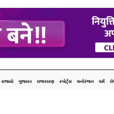
રાજ્યો
ગુજરાત
રાજકારણ
સ્પોર્ટ્સ
મનોરંજન
ધર્મ
ર