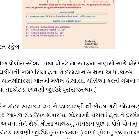
યરત રહેલ.
ોજ પોલીસ સ્ટેશન તથા પો.સ્ટે.ના સ્ટાફના માણસો સાથે ખેર
ન ચેકીંગની કામગીરીમા હતા તે દરમ્યાન સાથેના અ.પો.કોન્સ
 બાતમીદારથી બાતમી મળેલ કે,મો.સા. ચોરીઓ કરતી ગેંગનો
ા તા.કોટડા છાવણી જી.ઉદેપુર(રાજસ્થાન)
એક મોટર સાયકલ લઇ કોટડા છાવણી થી કોટડા ગઢી જોટાસ
્ટ આગળ રોડ ઉપર શંકાસ્પદ મો.સા.ની વોચમાાં હતા તે દરમ
ા તેને રોકી મો.સા ચાલકનુ નામઠામ પુછતા પોતે પોતાનુ
કોટડા છાવણી જી.ઉદેપુર(રાજસ્થાન) વાળો હોવાનું જણાતા 