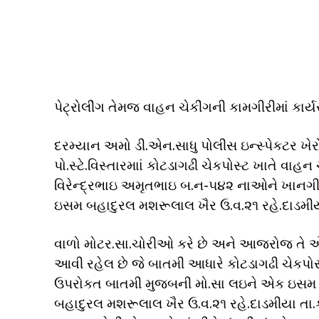
પેટ્રોલીંગ તેમજ વાહન ચેકીંગની કામગીરીમાં કાર્
દરમ્યાન અમો ડી.એન.સાધુ પોલીસ ઇન્સ્પેકટર ખેર
પો.સ્ટે.વિસ્તારમાાં કોટડાગઢી ચેકપોસ્ટ ખાતે વાહ
વિરેન્દ્રભાઇ અમૃતભાઇ બ.ન-૫૪૨ નાઓને ખાનગી
ઇસમ બહાદુરલ મશરૂલાલ ખૈર ઉ.વ.૨૧ રહે.દાડમીય
વાળો મોટર.સા.ચોરીઓ કરે છે અને આજરોજ તે 
આવી રહેલ છે જે બાતમી આધારે કોટડાગઢી ચેકપોસ
ઉપરોકત બાતમી મુજબની મો.સા લઇને એક ઇસમ આવત
બહાદુરલ મશરૂલાલ ખૈર ઉ.વ.૨૧ રહે.દાડમીયા તા.