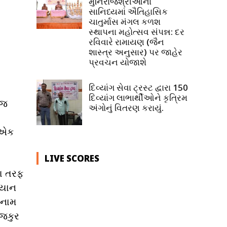
મુનિરાજશ્રીઓના
સાનિધ્યમાં ઐતિહાસિક
ચાતુર્માસ મંગલ કળશ
સ્થાપના મહોત્સવ સંપન્ન: દર
રવિવારે રામાયણ (જૈન
શાસ્ત્ર અનુસાર) પર જાહેર
પ્રવચન યોજાશે
દિવ્યાંગ સેવા ટ્રસ્ટ દ્વારા 150
દિવ્યાંગ લાભાર્થીઓને કૃત્રિમ
ોજ
અંગોનું વિતરણ કરાયું.
 એક
LIVE SCORES
ણ તરફ
ીયાન
 નામ
મજકુર