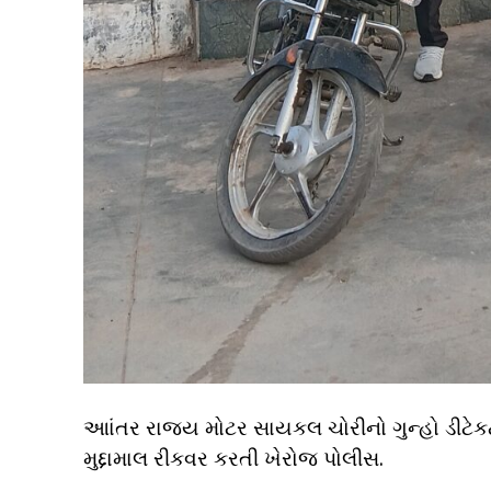
આાંતર રાજય મોટર સાયકલ ચોરીનો ગુન્હો ડીટેક
મુદ્દામાલ રીકવર કરતી ખેરોજ પોલીસ.