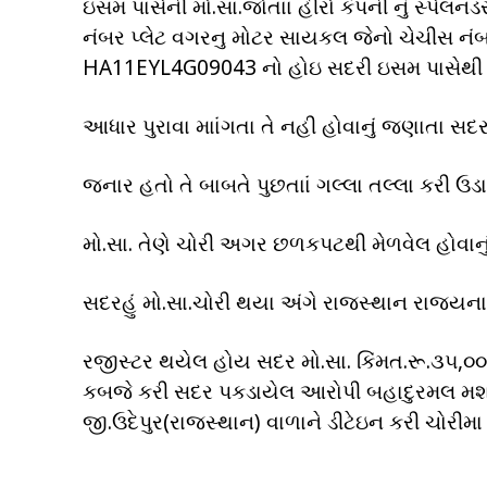
ઇસમ પાસેની મો.સા.જોતાાં હીરો કંપની નું સ્પેલ
નંબર પ્લેટ વગરનુ મોટર સાયકલ જેનો ચેચી
HA11EYL4G09043 નો હોઇ સદરી ઇસમ પાસેથી સ
આધાર પુરાવા માાંગતા તે નહી હોવાનું જણાતા સદર
જનાર હતો તે બાબતે પુછતાાં ગલ્લા તલ્લા કર
મો.સા. તેણે ચોરી અગર છળકપટથી મેળવેલ હોવાન
સદરહું મો.સા.ચોરી થયા અંગે રાજસ્થાન રાજયના સ
રજીસ્ટર થયેલ હોય સદર મો.સા. કિંમત.રૂ.૩૫,
કબજે કરી સદર પકડાયેલ આરોપી બહાદુરમલ મશરૂ
જી.ઉદેપુર(રાજસ્થાન) વાળાને ડીટેઇન કરી ચોરી