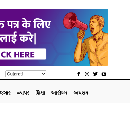
ોજગાર
વ્યાપર
શિક્ષા
આરોગ્ય
અપરાધ