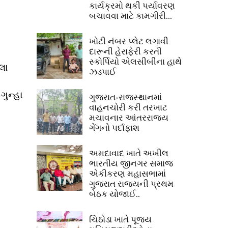
કાર્યક્રમો થકી પર્યાવરણ
બચાવવા માટે કામગીરી...
ખોટી નંબર પ્લેટ લગાવી
દારૂની હેરાફેરી કરતી
સ્કોર્પિયો એલસીબીના હાથે
લા
ઝડપાઈ
ગુન્હા
ગુજરાત-રાજસ્થાનમાં
વાહનચોરી કરી તરખાટ
મચાવનાર આંતરરાજ્ય
ગેંગનો પર્દાફાશ
અમદાવાદ ખાતે અખીલ
ભારતીય જીનગર સમાજ
એકીકરણ મહાસભામાં
ગુજરાત રાજ્યની પ્રથમ
બેઠક યોજાઈ..
ચિઠોડા ખાતે પૂજ્ય