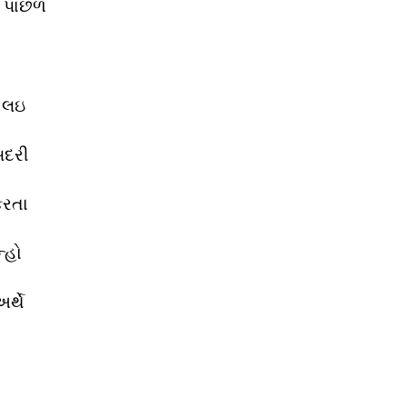
ગળ પાછળ
ં લઇ
સદરી
કરતા
્હો
્થે