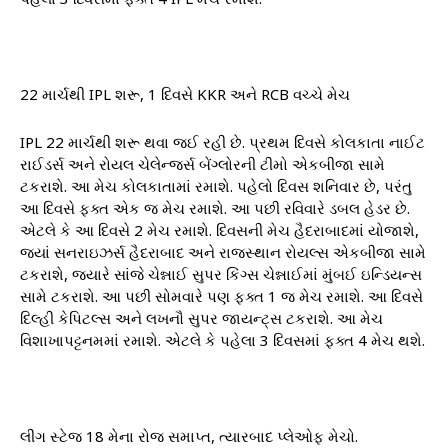
22 માર્ચથી IPL શરૂ, 1 દિવસે KKR અને RCB વચ્ચે મેચ
IPL 22 માર્ચથી શરૂ થવા જઈ રહી છે. પ્રથમ દિવસે કોલકાતા નાઈટ
રાઈડર્સ અને રોયલ ચેલેન્જર્સ બેંગ્લોરની ટીમો એકબીજા સામે
ટકરાશે. આ મેચ કોલકાતામાં રમાશે. પહેલો દિવસ શનિવાર છે, પરંતુ
આ દિવસે ફક્ત એક જ મેચ રમાશે. આ પછી રવિવારે ડબલ હેડર છે.
એટલે કે આ દિવસે 2 મેચ રમાશે. દિવસની મેચ હૈદરાબાદમાં યોજાશે,
જ્યાં સનરાઇઝર્સ હૈદરાબાદ અને રાજસ્થાન રોયલ્સ એકબીજા સામે
ટકરાશે, જ્યારે સાંજે ચેન્નાઈ સુપર કિંગ્સ ચેન્નાઈમાં મુંબઈ ઇન્ડિયન્સ
સામે ટકરાશે. આ પછી સોમવારે પણ ફક્ત 1 જ મેચ રમાશે. આ દિવસે
દિલ્હી કેપિટલ્સ અને લખનૌ સુપર જાયન્ટ્સ ટકરાશે. આ મેચ
વિશાખાપટ્ટનમમાં રમાશે. એટલે કે પહેલા 3 દિવસમાં ફક્ત 4 મેચ થશે.
લીગ સ્ટેજ 18 મેના રોજ સમાપ્ત, ત્યારબાદ પ્લેઓફ મેચો.