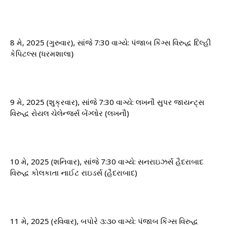
8 મે, 2025 (ગુરુવાર), સાંજે 7:30 વાગ્યે: ​​પંજાબ કિંગ્સ વિરુદ્ધ દિલ્હી
કેપિટલ્સ (ધરમશાલા)
9 મે, 2025 (શુક્રવાર), સાંજે 7:30 વાગ્યે: ​​લખનૌ સુપર જાયન્ટ્સ
વિરુદ્ધ રોયલ ચેલેન્જર્સ બેંગ્લોર (લખનૌ)
10 મે, 2025 (શનિવાર), સાંજે 7:30 વાગ્યે: ​​સનરાઇઝર્સ હૈદરાબાદ
વિરુદ્ધ કોલકાતા નાઈટ રાઇડર્સ (હૈદરાબાદ)
11 મે, 2025 (રવિવાર), બપોરે ૩:૩૦ વાગ્યે: ​​પંજાબ કિંગ્સ વિરુદ્ધ