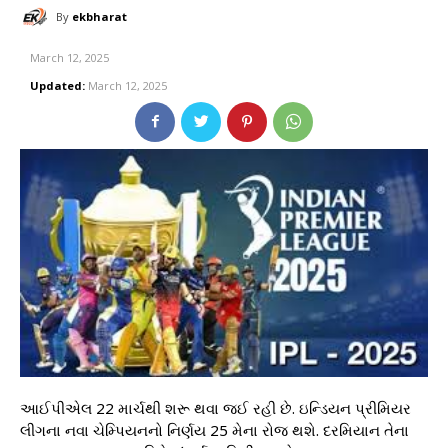
By
ekbharat
March 12, 2025
Updated:
March 12, 2025
આઈપીએલ 22 માર્ચથી શરૂ થવા જઈ રહી છે. ઇન્ડિયન પ્રીમિયર
લીગના નવા ચેમ્પિયનનો નિર્ણય 25 મેના રોજ થશે. દરમિયાન તેના