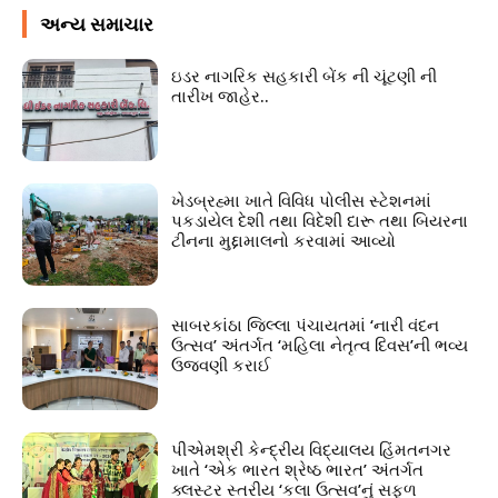
અન્ય સમાચાર
ઇડર નાગરિક સહકારી બેંક ની ચૂંટણી ની
તારીખ જાહેર..
ખેડબ્રહ્મા ખાતે વિવિધ પોલીસ સ્ટેશનમાં
પકડાયેલ દેશી તથા વિદેશી દારૂ તથા બિયરના
ટીનના મુદ્દામાલનો કરવામાં આવ્યો
સાબરકાંઠા જિલ્લા પંચાયતમાં ‘નારી વંદન
ઉત્સવ’ અંતર્ગત ‘મહિલા નેતૃત્વ દિવસ’ની ભવ્ય
ઉજવણી કરાઈ
પીએમશ્રી કેન્દ્રીય વિદ્યાલય હિંમતનગર
ખાતે ‘એક ભારત શ્રેષ્ઠ ભારત’ અંતર્ગત
ક્લસ્ટર સ્તરીય ‘કલા ઉત્સવ’નું સફળ