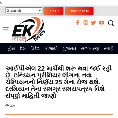
>
Join Us
Download ID
હોમ
દેશ
વિદેશ
રાજ્યો
ગુજરાત
રાજકારણ
સ્પોર્ટ્સ
આઈપીએલ 22 માર્ચથી શરૂ થવા જઈ રહી
છે. ઇન્ડિયન પ્રીમિયર લીગના નવા
ચેમ્પિયનનો નિર્ણય 25 મેના રોજ થશે.
દરમિયાન તેના સમગ્ર સમયપત્રક વિશે
સંપૂર્ણ માહિતી જાણો
200