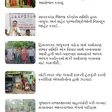
આયોજન કરાયું
સાબરકાંઠા જિલ્લા કોંગ્રેસ સમિતિ દ્વારા
તાલુકા અને શહેર પ્રભારીશ્રીઓની નિમણૂક
જાહેર કરાઈ..
હિંમતનગર તાલુકાના ગઢોડા ગામે પર્યાવરણ
સંભાર સમિતિ એક વિચાર સાથે બનાવવામાં
આવી હતી અને ત્યારબાદ સમયાંતરે અલગ
અલગ કાર્યક્રમો થકી પર્યાવરણ બચાવવા
માટે કામગીરી...
ખોટી નંબર પ્લેટ લગાવી દારૂની હેરાફેરી કરતી
સ્કોર્પિયો એલસીબીના હાથે ઝડપાઈ
ગુજરાત-રાજસ્થાનમાં વાહનચોરી કરી તરખાટ
મચાવનાર આંતરરાજ્ય ગેંગનો પર્દાફાશ