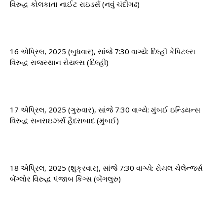
વિરુદ્ધ કોલકાતા નાઈટ રાઇડર્સ (નવું ચંદીગઢ)
16 એપ્રિલ, 2025 (બુધવાર), સાંજે 7:30 વાગ્યે: ​​દિલ્હી કેપિટલ્સ
વિરુદ્ધ રાજસ્થાન રોયલ્સ (દિલ્હી)
17 એપ્રિલ, 2025 (ગુરુવાર), સાંજે 7:30 વાગ્યે: ​​મુંબઈ ઇન્ડિયન્સ
વિરુદ્ધ સનરાઇઝર્સ હૈદરાબાદ (મુંબઈ)
18 એપ્રિલ, 2025 (શુક્રવાર), સાંજે 7:30 વાગ્યે: ​​રોયલ ચેલેન્જર્સ
બેંગ્લોર વિરુદ્ધ પંજાબ કિંગ્સ (બેંગલુરુ)