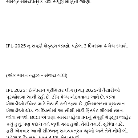
સમગ્ર સમયપત્રક વિશે સંપૂર્ણ માહિતી જાણો.
IPL-2025 નું સંપૂર્ણ શેડ્યૂલ જાણો, પહેલા 3 દિવસમાં 4 મેચ રમાશે.
(એક ભારત ન્યુઝ – સંજય ગાંધી)
IPL 2025 : ઈન્ડિયન પ્રીમિયર લીગ (IPL) 2025ની તૈયારીઓ
પૂરજોશમાં ચાલી રહી છે. ટીમ કેમ્પ ગોઠવવામાં આવે છે, જ્યાં
ખેલાડીઓ ઈવેન્ટ માટે તૈયારી કરી રહ્યા છે. દુનિયાભરના પ્રખ્યાત
ખેલાડીઓ થોડા જ દિવસોમાં આ સૌથી મોટી ક્રિકેટ લીગમાં રમતા
જોવા મળશે. BCCI એ ઘણા સમય પહેલા IPLનું સંપૂર્ણ શેડ્યૂલ જાહેર
કર્યું હતું. પણ કદાચ તમે ભૂલી ગયા હશો, તેથી તમારી સુવિધા માટે,
ફરી એકવાર આખી સીઝનનું સમયપત્રક જુઓ અને તેને નોંધી લો.
પહેલા 3 દિવસમાં ફક્ત 4 IPL મેચ રમાશે.