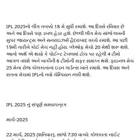
IPL 2025નો લીગ તબક્કો 18 મે સુધી રમાશે. આ દિવસે રવિવાર છે
અને આ દિવસે પણ ડબલ હેડર હશે. છેલ્લી લીગ મેચ સાંજે લખનૌ
સુપર જાયન્ટ્સ અને સનરાઇઝર્સ હૈદરાબાદ વચ્ચે રમાશે. આ પછી
19મી તારીખે કોઈ મેચ નહીં હોય. પ્લેઓફ મેચો 20 મેથી શરૂ થશે.
આનો અર્થ એ થયો કે પોઈન્ટ ટેબલમાં ટોચ પર રહેલી 4 ટીમો
આગળ વધશે અને બાકીની 6 ટીમોની સફર સમાપ્ત થશે. ફાઇનલ મેચ
25 મેના રોજ કોલકાતાના ઇડન ગાર્ડન્સ ખાતે રમાશે. આ દિવસ અને
રાતના મેચમાં IPLનો નવો ચેમ્પિયન નક્કી થશે.
IPL 2025 નું સંપૂર્ણ સમયપત્રક
માર્ચ-2025
22 માર્ચ, 2025 (શનિવાર), સાંજે 7:30 વાગ્યે: ​​કોલકાતા નાઈટ