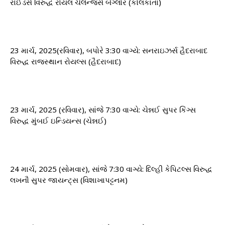
રાઈડર્સ વિરુદ્ધ રોયલ ચેલેન્જર્સ બેંગ્લોર (કોલકાતા)
23 માર્ચ, 2025(રવિવાર), બપોરે 3:30 વાગ્યે: ​​સનરાઇઝર્સ હૈદરાબાદ
વિરુદ્ધ રાજસ્થાન રોયલ્સ (હૈદરાબાદ)
23 માર્ચ, 2025 (રવિવાર), સાંજે 7:30 વાગ્યે: ​​ચેન્નઈ સુપર કિંગ્સ
વિરુદ્ધ મુંબઈ ઇન્ડિયન્સ (ચેન્નઈ)
24 માર્ચ, 2025 (સોમવાર), સાંજે 7:30 વાગ્યે: ​​દિલ્હી કેપિટલ્સ વિરુદ્ધ
લખનૌ સુપર જાયન્ટ્સ (વિશાખાપટ્ટનમ)