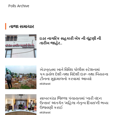
Polls Archive
તાજા સમાચાર
ઇડર નાગરિક સહકારી બેંક ની ચૂંટણી ની
તારીખ જાહેર..
ખેડબ્રહ્મા ખાતે વિવિધ પોલીસ સ્ટેશનમાં
પકડાયેલ દેશી તથા વિદેશી દારૂ તથા બિયરના
ટીનના મુદ્દામાલનો કરવામાં આવ્યો
ekbharat
સાબરકાંઠા જિલ્લા પંચાયતમાં ‘નારી વંદન
ઉત્સવ’ અંતર્ગત ‘મહિલા નેતૃત્વ દિવસ’ની ભવ્ય
ઉજવણી કરાઈ
ekbharat