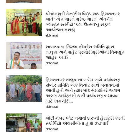
પીએમશ્રી કેન્દ્રીય વિદ્યાલય હિંમતનગર
ખાતે ‘એક ભારત શ્રેષ્ઠ ભારત’ અંતર્ગત
ક્લસ્ટર સ્તરીય ‘કલા ઉત્સવ’નું સફળ
આયોજન કરાયું
ekbharat
સાબરકાંઠા જિલ્લા કોંગ્રેસ સમિતિ દ્વારા
તાલુકા અને શહેર પ્રભારીશ્રીઓની નિમણૂક
જાહેર કરાઈ..
ekbharat
હિંમતનગર તાલુકાના ગઢોડા ગામે પર્યાવરણ
સંભાર સમિતિ એક વિચાર સાથે બનાવવામાં
આવી હતી અને ત્યારબાદ સમયાંતરે અલગ
અલગ કાર્યક્રમો થકી પર્યાવરણ બચાવવા
માટે કામગીરી...
ekbharat
ખોટી નંબર પ્લેટ લગાવી દારૂની હેરાફેરી કરતી
સ્કોર્પિયો એલસીબીના હાથે ઝડપાઈ
ekbharat