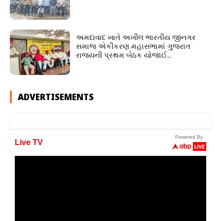
અમદાવાદ ખાતે અખીલ ભારતીય જીનગર
સમાજ એકીકરણ મહાસભામાં ગુજરાત
રાજ્યની પ્રથમ બેઠક યોજાઈ..
ADVERTISEMENTS