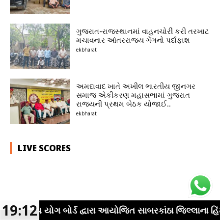
ગુજરાત-રાજસ્થાનમાં વાહનચોરી કરી તરખાટ
મચાવનાર આંતરરાજ્ય ગેંગનો પર્દાફાશ
ekbharat
અમદાવાદ ખાતે અખીલ ભારતીય જીનગર
સમાજ એકીકરણ મહાસભામાં ગુજરાત
રાજ્યની પ્રથમ બેઠક યોજાઈ..
ekbharat
LIVE SCORES
19:12
 બોર્ડ દ્વારા આયોજિત સાબરકાંઠા જિલ્લાના હિંમતનગર તાલુ