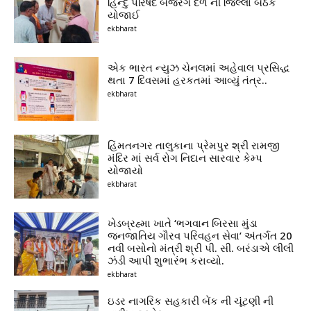
હિન્દુ પરિષદ બજરંગ દળ ની જિલ્લા બેઠક
યોજાઈ
ekbharat
એક ભારત ન્યુઝ ચેનલમાં અહેવાલ પ્રસિદ્ધ
થતા 7 દિવસમાં હરકતમાં આવ્યું તંત્ર..
ekbharat
હિંમતનગર તાલુકાના પ્રેમપુર શ્રી રામજી
મંદિર માં સર્વ રોગ નિદાન સારવાર કેમ્પ
યોજાયો
ekbharat
ખેડબ્રહ્મા ખાતે ‘ભગવાન બિરસા મુંડા
જનજાતિય ગૌરવ પરિવહન સેવા’ અંતર્ગત 20
નવી બસોનો મંત્રી શ્રી પી. સી. બરંડાએ લીલી
ઝંડી આપી શુભારંભ કરાવ્યો.
ekbharat
ઇડર નાગરિક સહકારી બેંક ની ચૂંટણી ની