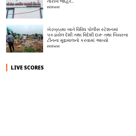
તારીખ જાહેર..
ekbharat
ખેડબ્રહ્મા ખાતે વિવિધ પોલીસ સ્ટેશનમાં
પકડાયેલ દેશી તથા વિદેશી દારૂ તથા બિયરના
ટીનના મુદ્દામાલનો કરવામાં આવ્યો
ekbharat
LIVE SCORES