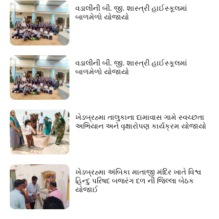
વડાલીની બી. જી. શાસ્ત્રી હાઈસ્કૂલમાં
બાળમેળો યોજાયો
વડાલીની બી. જી. શાસ્ત્રી હાઈસ્કૂલમાં
બાળમેળો યોજાયો
ખેડબ્રહ્મા તાલુકાના દામાવાસ ગામે સ્વચ્છતા
અભિયાન અને વૃક્ષારોપણ કાર્યક્રમ યોજાયો
ખેડબ્રહ્મા અંબિકા માતાજી મંદિર ખાતે વિશ્વ
હિન્દુ પરિષદ બજરંગ દળ ની જિલ્લા બેઠક
યોજાઈ