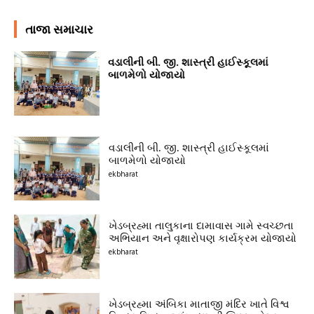
તાજા સમાચાર
વડાલીની બી. જી. શાસ્ત્રી હાઈસ્કૂલમાં
બાળમેળો યોજાયો
વડાલીની બી. જી. શાસ્ત્રી હાઈસ્કૂલમાં
બાળમેળો યોજાયો
ekbharat
ખેડબ્રહ્મા તાલુકાના દામાવાસ ગામે સ્વચ્છતા
અભિયાન અને વૃક્ષારોપણ કાર્યક્રમ યોજાયો
ekbharat
ખેડબ્રહ્મા અંબિકા માતાજી મંદિર ખાતે વિશ્વ