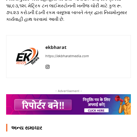
૧૪,૯૩,૧૨૬ મેટ્રિક ટન લાઈમસ્ટોનની ખનીજ ચોરી માટે કુલ રૂ.
૭૫.૨૩ કરોડની દંડની રકમ વસૂલવા બાબતે તંત્ર દ્વારા નિયમોનુસાર
કાર્યવાહી હાથ ધરવામાં આવી છે.
ekbharat
https://ekbharatmedia.com
- Advertisement -
અન્ય સમાચાર