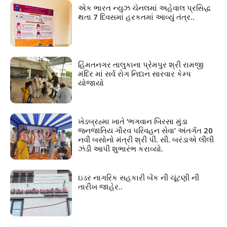
એક ભારત ન્યુઝ ચેનલમાં અહેવાલ પ્રસિદ્ધ
થતા 7 દિવસમાં હરકતમાં આવ્યું તંત્ર..
હિંમતનગર તાલુકાના પ્રેમપુર શ્રી રામજી
મંદિર માં સર્વ રોગ નિદાન સારવાર કેમ્પ
યોજાયો
ખેડબ્રહ્મા ખાતે ‘ભગવાન બિરસા મુંડા
જનજાતિય ગૌરવ પરિવહન સેવા’ અંતર્ગત 20
નવી બસોનો મંત્રી શ્રી પી. સી. બરંડાએ લીલી
ઝંડી આપી શુભારંભ કરાવ્યો.
ઇડર નાગરિક સહકારી બેંક ની ચૂંટણી ની
તારીખ જાહેર..