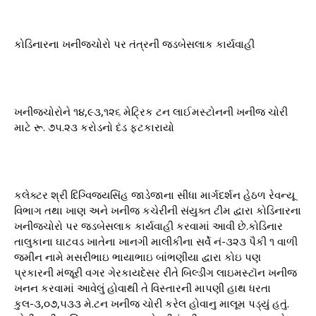
કોડિનારના ખનીજચોરો પર તંત્રની જડબેસલાક કાર્યવાહી
ખનીજચોરોને ૧૪,૯૩,૧૨૬ મેટ્રિક ટન લાઈમસ્ટોનની ખનીજ ચોરી
માટે રૂ. ૭૫.૨૩ કરોડનો દંડ ફટકારાયો
કલેક્ટર શ્રી દિગ્વિજયસિંહ જાડેજાના સીધા માર્ગદર્શન હેઠળ રેવન્યૂ
વિભાગ તથા ખાણ અને ખનીજ કચેરીની સંયુક્ત ટીમ દ્વારા કોડિનારના
ખનીજચોરો પર જડબેસલાક કાર્યવાહી કરવામાં આવી છે.કોડિનાર
તાલુકાના ઘાટવડ ખાતેના ખાનગી માલીકીના સર્વે નં-૩૨૩ પૈકી ૧ વાળી
જમીન નામે મસરીભાઇ ભાયાભાઇ બાંભણીયા દ્વારા કોઇ પણ
પ્રકારની મંજૂરી વગર ગેરકાયદેસર રીતે બિલ્ડીંગ લાઇમસ્ટૉન ખનીજ
ખનન કરવામાં આવેલું હોવાથી તે વિસ્તારની માપણી હાથ ધરતા
કુલ-૩,૦૭,૫૩૩ મે.ટન ખનીજ ચોરી કરેલ હોવાનુ માલૂમ પડ્યું હતું.