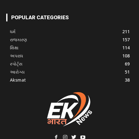
POPULAR CATEGORIES
ધર્મ
211
રાજકારણ
157
શિક્ષા
114
અપરાધ
108
સ્પોર્ટ્સ
69
આરોગ્ય
51
Aksmat
38