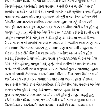
જેની ખનીજ કિંમત રૂ. ૧૫.૪૯ કરોડની દંડની રકમ વસૂલવા બાબતે
નિયમોનુસાર કાર્યવાહી હાથ ધરવામાં આવી છે.આ જ રીતે, ખાનગી
માલીકીના સર્વે નં-૩૩૪ પૈકી ૧ વાળી જમીન નામે સુલેમાન વલી ચૈહાણ
તથા અન્ય દ્વારા કોઇ પણ પ્રકારની મંજૂરી વગર ગેરકાયદેસર રીતે
બિલ્ડીંગ લાઇમસ્ટૉન ખનીજ ખનન કરેલ હોઇ સદરહું વિસ્તારની
માપણી હાથ ધરતા કુલ-૫,૪૦,૫૬૨ મે.ટન ખનીજ ચોરી કરેલ હોવાનુ
માલુમ પડ્યું હતું. જેની ખનીજ કિંમત રૂ. ૨૭.૨૪ કરોડની દંડની રકમ
વસૂલવા બાબતે નિયમોનુસાર કાર્યવાહી હાથ ધરવામાં આવી છે.આ
ઉપરાંત, ખાનગી માલીકીના સર્વે નં-૩૦૩ વાળી જમીન નામે ભાણાભાઇ
ભીખાભાઇ સિંગડ તથા અન્ય દ્વારા કોઇ પણ પ્રકારની મંજુરી વગર
ગેરકાયદેસર રીતે બિલ્ડીંગ લાઇમસ્ટૉન ખનીજ ખનન કરેલ હોઇ
સદરહું વિસ્તારની માપણી હાથ ધરતા કુલ-૩,૧૨,૯૨૪ મે.ટન ખનીજ
ચોરી કરેલ હોવાનું માલુમ પડ્યું હતું. જેની ખનીજ કિંમત રૂ.૧૫.૭૭
કરોડ જેની દંડની રકમ વસુલવા બાબતે નિયમોનુસાર કાર્યવાહી હાથ
ધરવામાં આવી છે.તેમજ, ખાનગી માલીકીના સર્વે નં-૩૦૧ પૈકી ૪ વાળી
જમીન નામે નથુભાઇ રામભાઇ પરમાર તથા અન્ય દ્વારા કોઇપણ
પ્રકારની મંજૂરી વગર ગેરકાયદેસર રીતે બિલ્ડીંગ લાઇમસ્ટૉન ખનીજ
ખનન કરેલ હોઇ સદરહું વિસ્તારની માપણી હાથ ધરતા
કુલ-૩,૩૨,૧૦૭ મે.ટન ખનીજ ચોરી કરી હોવાનું માલુમ પડ્યું હતું.
જેની ખનીજ કિંમત રૂ.૧૬.૭૩ કરોડની દંડની રકમ વસૂલવા બાબતે
નિયમોનુસાર કાર્યવાહી હાથ ધરવામાં આવી છે.આમ, સમગ્રતયા