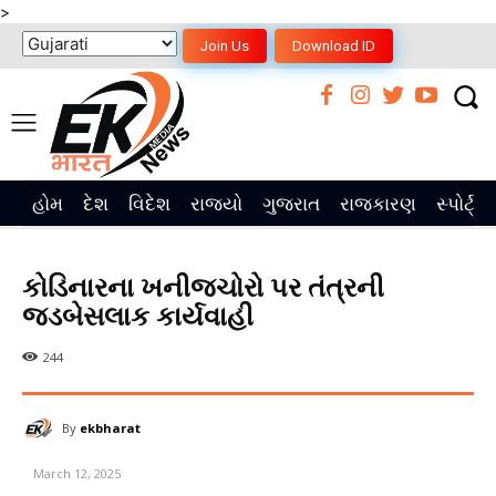
>
Join Us
Download ID
હોમ
દેશ
વિદેશ
રાજ્યો
ગુજરાત
રાજકારણ
સ્પોર્ટ્સ
કોડિનારના ખનીજચોરો પર તંત્રની
જડબેસલાક કાર્યવાહી
244
By
ekbharat
March 12, 2025