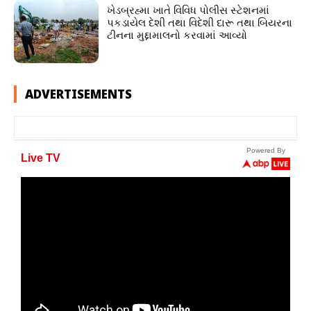
ખેડબ્રહ્મા ખાતે વિવિધ પોલીસ સ્ટેશનમાં
પકડાયેલ દેશી તથા વિદેશી દારૂ તથા બિયરના
ટીનના મુદ્દામાલનો કરવામાં આવ્યો
ADVERTISEMENTS