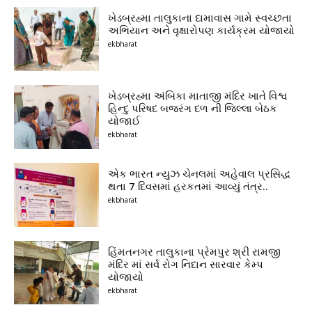
ખેડબ્રહ્મા તાલુકાના દામાવાસ ગામે સ્વચ્છતા
અભિયાન અને વૃક્ષારોપણ કાર્યક્રમ યોજાયો
ekbharat
ખેડબ્રહ્મા અંબિકા માતાજી મંદિર ખાતે વિશ્વ
હિન્દુ પરિષદ બજરંગ દળ ની જિલ્લા બેઠક
યોજાઈ
ekbharat
એક ભારત ન્યુઝ ચેનલમાં અહેવાલ પ્રસિદ્ધ
થતા 7 દિવસમાં હરકતમાં આવ્યું તંત્ર..
ekbharat
હિંમતનગર તાલુકાના પ્રેમપુર શ્રી રામજી
મંદિર માં સર્વ રોગ નિદાન સારવાર કેમ્પ
યોજાયો
ekbharat