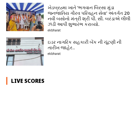
ખેડબ્રહ્મા ખાતે ‘ભગવાન બિરસા મુંડા
જનજાતિય ગૌરવ પરિવહન સેવા’ અંતર્ગત 20
નવી બસોનો મંત્રી શ્રી પી. સી. બરંડાએ લીલી
ઝંડી આપી શુભારંભ કરાવ્યો.
ekbharat
ઇડર નાગરિક સહકારી બેંક ની ચૂંટણી ની
તારીખ જાહેર..
ekbharat
LIVE SCORES