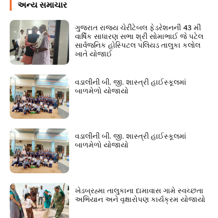
અન્ય સમાચાર
ગુજરાત રાજ્ય ચેરીટેબલ ફેડરેશનની 43 મી
વાર્ષિક સાધારણ સભા શ્રી સોમાભાઈ જે પટેલ
સાર્વજનિક હોસ્પિટલ પલિયડ તાલુકા કલોલ
ખાતે યોજાઈ
વડાલીની બી. જી. શાસ્ત્રી હાઈસ્કૂલમાં
બાળમેળો યોજાયો
વડાલીની બી. જી. શાસ્ત્રી હાઈસ્કૂલમાં
બાળમેળો યોજાયો
ખેડબ્રહ્મા તાલુકાના દામાવાસ ગામે સ્વચ્છતા
અભિયાન અને વૃક્ષારોપણ કાર્યક્રમ યોજાયો