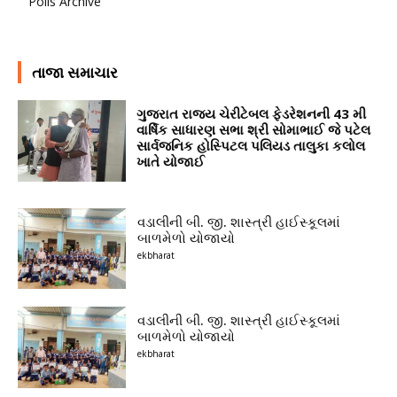
Polls Archive
તાજા સમાચાર
ગુજરાત રાજ્ય ચેરીટેબલ ફેડરેશનની 43 મી
વાર્ષિક સાધારણ સભા શ્રી સોમાભાઈ જે પટેલ
સાર્વજનિક હોસ્પિટલ પલિયડ તાલુકા કલોલ
ખાતે યોજાઈ
વડાલીની બી. જી. શાસ્ત્રી હાઈસ્કૂલમાં
બાળમેળો યોજાયો
ekbharat
વડાલીની બી. જી. શાસ્ત્રી હાઈસ્કૂલમાં
બાળમેળો યોજાયો
ekbharat