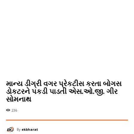
માન્ય ડીગ્રી વગર પ્રેકટીસ કરતા બોગસ
ડોકટરને પકડી પાડતી એસ.ઓ.જી. ગીર
સોમનાથ
236
By
ekbharat