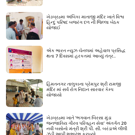
ખેડબ્રહ્મા અંબિકા માતાજી મંદિર ખાતે વિશ્વ
હિન્દુ પરિષદ બજરંગ દળ ની જિલ્લા બેઠક
યોજાઈ
એક ભારત ન્યુઝ ચેનલમાં અહેવાલ પ્રસિદ્ધ
થતા 7 દિવસમાં હરકતમાં આવ્યું તંત્ર..
હિંમતનગર તાલુકાના પ્રેમપુર શ્રી રામજી
મંદિર માં સર્વ રોગ નિદાન સારવાર કેમ્પ
યોજાયો
ખેડબ્રહ્મા ખાતે ‘ભગવાન બિરસા મુંડા
જનજાતિય ગૌરવ પરિવહન સેવા’ અંતર્ગત 20
નવી બસોનો મંત્રી શ્રી પી. સી. બરંડાએ લીલી
ઝંડી આપી શુભારંભ કરાવ્યો.