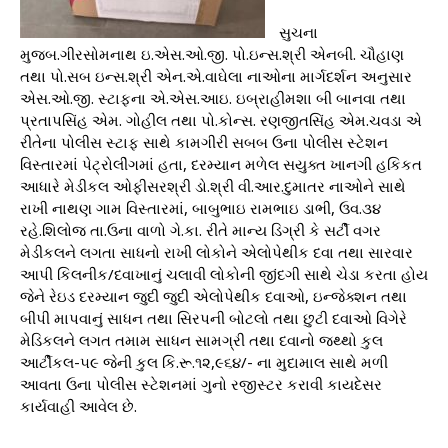
સુચના
મુજબ.ગીરસોમનાથ ઇ.એસ.ઓ.જી. પો.ઇન્સ.શ્રી એનબી. ચૌહાણ
તથા પો.સબ ઇન્સ.શ્રી એન.એ.વાઘેલા નાઓના માર્ગદર્શન અનુસાર
એસ.ઓ.જી. સ્ટાફના એ.એસ.આઇ. ઇબ્રાહીમશા બી બાનવા તથા
પ્રતાપસિંહ એમ. ગોહીલ તથા પો.કોન્સ. રણજીતસિંહ એમ.ચવડા એ
રીતેના પોલીસ સ્ટાફ સાથે કામગીરી સબબ ઉના પોલીસ સ્ટેશન
વિસ્તારમાં પેટ્રોલીંગમાં હતા, દરમ્યાન મળેલ સયુક્ત ખાનગી હકિકત
આધારે મેડીકલ ઓફીસરશ્રી ડો.શ્રી વી.આર.દુમાતર નાઓને સાથે
રાખી નાથણ ગામ વિસ્તારમાં, બાબુભાઇ રામભાઇ ડાભી, ઉવ.૩૪
રહે.શિલોજ તા.ઉના વાળો ગે.કા. રીતે માન્ય ડિગ્રી કે સર્ટી વગર
મેડીકલને લગતા સાધનો રાખી લોકોને એલોપેથીક દવા તથા સારવાર
આપી કિલનીક/દવાખાનું ચલાવી લોકોની જીંદગી સાથે ચેડા કરતા હોય
જેને રેઇડ દરમ્યાન જુદી જુદી એલોપેથીક દવાઓ, ઇન્જેક્શન તથા
બીપી માપવાનું સાધન તથા સિરપની બોટલો તથા છુટી દવાઓ વિગેરે
મેડિકલને લગત તમામ સાધન સામગ્રી તથા દવાનો જથ્થો કુલ
આર્ટીકલ-૫૯ જેની કુલ કિ.રૂ.૧૨,૯૬૪/- ના મુદામાલ સાથે મળી
આવતા ઉના પોલીસ સ્ટેશનમાં ગુનો રજીસ્ટર કરાવી કાયદેસર
કાર્યવાહી આવેલ છે.