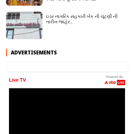
ઇડર નાગરિક સહકારી બેંક ની ચૂંટણી ની
તારીખ જાહેર..
ADVERTISEMENTS