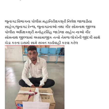
જુનાગઢ વિભાગના પોલીસ મહાનિરીક્ષકશ્રી નિલેશ જાજડીયા
સાહેબ,જુનાગઢ રેન્જ, જુનાગઢનાઓ તથા ગીર સોમનાથ જીલ્લા
પોલીસ અધિક્ષકશ્રી મનોહરસિંહ જાડેજા સાહેબ નાઓ ગીર
સોમનાથ જીલ્લામાં અસામાજીક તત્વો તેમજ લોકોની જીંદગી સાથે
ચેડા કરતા ઇસમો સામે સખત કાર્યવાહી કરવા કરેલ