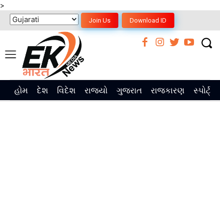
>
Join Us
Download ID
હોમ
દેશ
વિદેશ
રાજ્યો
ગુજરાત
રાજકારણ
સ્પોર્ટ્સ