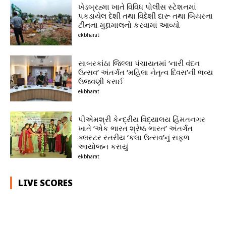
ખેડબ્રહ્મા ખાતે વિવિધ પોલીસ સ્ટેશનમાં
પકડાયેલ દેશી તથા વિદેશી દારૂ તથા બિયરના
ટીનના મુદ્દામાલનો કરવામાં આવ્યો
ekbharat
સાબરકાંઠા જિલ્લા પંચાયતમાં ‘નારી વંદન
ઉત્સવ’ અંતર્ગત ‘મહિલા નેતૃત્વ દિવસ’ની ભવ્ય
ઉજવણી કરાઈ
ekbharat
પીએમશ્રી કેન્દ્રીય વિદ્યાલય હિંમતનગર
ખાતે ‘એક ભારત શ્રેષ્ઠ ભારત’ અંતર્ગત
ક્લસ્ટર સ્તરીય ‘કલા ઉત્સવ’નું સફળ
આયોજન કરાયું
ekbharat
LIVE SCORES