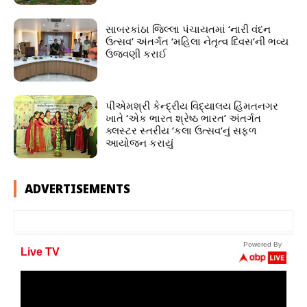
સાબરકાંઠા જિલ્લા પંચાયતમાં ‘નારી વંદન
ઉત્સવ’ અંતર્ગત ‘મહિલા નેતૃત્વ દિવસ’ની ભવ્ય
ઉજવણી કરાઈ
પીએમશ્રી કેન્દ્રીય વિદ્યાલય હિંમતનગર
ખાતે ‘એક ભારત શ્રેષ્ઠ ભારત’ અંતર્ગત
ક્લસ્ટર સ્તરીય ‘કલા ઉત્સવ’નું સફળ
આયોજન કરાયું
ADVERTISEMENTS