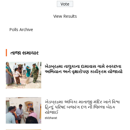
View Results
Polls Archive
તાજા સમાચાર
ખેડબ્રહ્મા તાલુકાના દામાવાસ ગામે સ્વચ્છતા
અભિયાન અને વૃક્ષારોપણ કાર્યક્રમ યોજાયો
ખેડબ્રહ્મા અંબિકા માતાજી મંદિર ખાતે વિશ્વ
હિન્દુ પરિષદ બજરંગ દળ ની જિલ્લા બેઠક
યોજાઈ
ekbharat