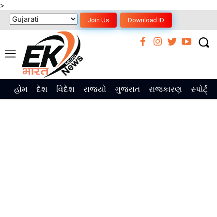
>
Join Us
Download ID
હોમ
દેશ
વિદેશ
રાજ્યો
ગુજરાત
રાજકારણ
સ્પોર્ટ્સ