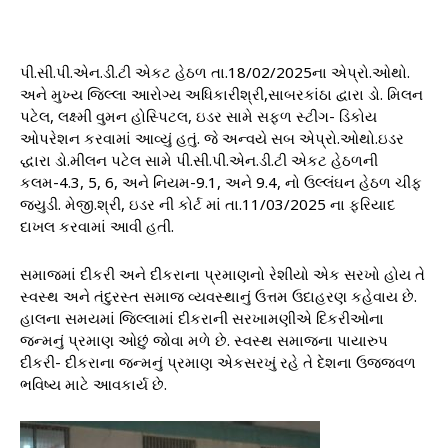
પી.સી.પી.એન.ડી.ટી એકટ હેઠળ તા.18/02/2025ના એપ્રો.ઓથો.
અને મુખ્ય જિલ્લા આરોગ્ય અધિકારીશ્રી,સાબરકાંઠા દ્વારા ડો. મિલન
પટેલ, લક્ષ્મી વુમન હોસ્પિટલ, ઇડર સામે સફળ સ્ટીગ- ડિકોય
ઓપરેશન કરવામાં આવ્યું હતું. જે અન્વયે સબ એપ્રો.ઓથો.ઇડર
દ્ધારા ડો.મીલન પટેલ સામે પી.સી.પી.એન.ડી.ટી એકટ હેઠળની
કલમ-4.3, 5, 6, અને નિયમ-9.1, અને 9.4, નો ઉલ્લંઘન હેઠળ ચીફ
જ્યુડી. મેજી.શ્રી, ઇડર ની કોર્ટ માં તા.11/03/2025 ના ફરિયાદ
દાખલ કરવામાં આવી હતી.
સમાજમાં દીકરી અને દીકરાના પ્રમાણનો રેશીયો એક સરખો હોય તે
સ્વસ્થ અને તંદુરસ્ત સમાજ વ્યવસ્થાનું ઉત્તમ ઉદાહરણ કહેવાય છે.
હાલના સમયમાં જિલ્લામાં દીકરાની સરખામણીએ દિકરીઓના
જન્મનું પ્રમાણ ઓછું જોવા મળે છે. સ્વસ્થ સમાજના પાયારુપ
દીકરી- દીકરાના જન્મનું પ્રમાણ એકસરખું રહે તે દેશના ઉજ્જ્વળ
ભવિષ્ય માટે આવકાર્ય છે.