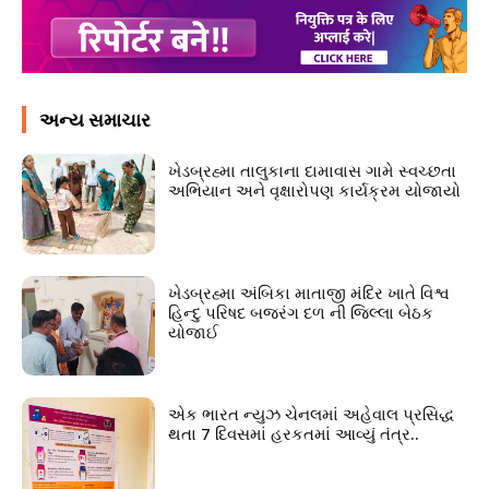
અન્ય સમાચાર
ખેડબ્રહ્મા તાલુકાના દામાવાસ ગામે સ્વચ્છતા
અભિયાન અને વૃક્ષારોપણ કાર્યક્રમ યોજાયો
ખેડબ્રહ્મા અંબિકા માતાજી મંદિર ખાતે વિશ્વ
હિન્દુ પરિષદ બજરંગ દળ ની જિલ્લા બેઠક
યોજાઈ
એક ભારત ન્યુઝ ચેનલમાં અહેવાલ પ્રસિદ્ધ
થતા 7 દિવસમાં હરકતમાં આવ્યું તંત્ર..