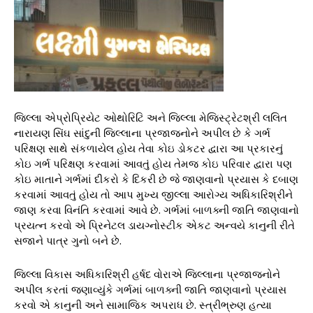
જિલ્લા એપ્રોપ્રિયેટ ઓથોરિટિ અને જિલ્લા મેજિસ્ટ્રેટશ્રી લલિત
નારાયણ સિંઘ સાંદુની જિલ્લાના પ્રજાજનોને અપીલ છે કે ગર્ભ
પરિક્ષણ સાથે સંકળાયેલ હોય તેવા કોઇ ડોકટર દ્વારા આ પ્રકારનું
કોઇ ગર્ભ પરિક્ષણ કરવામાં આવતું હોય તેમજ કોઇ પરિવાર દ્વારા પણ
કોઇ માતાને ગર્ભમાં દીકરો કે દિકરી છે જે જાણવાનો પ્રયાસ કે દબાણ
કરવામાં આવતું હોય તો આપ મુખ્ય જીલ્લા આરોગ્ય અધિકારિશ્રીને
જાણ કરવા વિનંતિ કરવામાં આવે છે. ગર્ભમાં બાળક્ની જાતિ જાણવાનો
પ્રયત્ન કરવો એ પ્રિનેટલ ડાયગ્નોસ્ટીક એકટ અન્વયે કાનુની રીતે
સજાને પાત્ર ગુનો બને છે.
જિલ્લા વિકાસ અધિકારિશ્રી હર્ષદ વોરાએ જિલ્લાના પ્રજાજનોને
અપીલ કરતાં જણાવ્યુંકે ગર્ભમાં બાળક્ની જાતિ જાણવાનો પ્રયાસ
કરવો એ કાનુની અને સામાજિક અપરાધ છે. સ્ત્રીભ્રુણ હત્યા