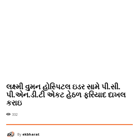
લક્ષ્મી વુમન હોસ્પિટલ ઇડર સામે પી.સી.
પી.એન.ડી.ટી એકટ હેઠળ ફરિયાદ દાખલ
કરાઇ
332
By
ekbharat