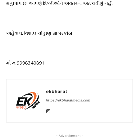
મહાપાપ છે. આપણે દિકરીઓને અવતરતાં અટકાવીશું નહી.
અહેવાલ. વિશાલ ચૌહાણ સાબરકાંઠા
મો ન 9998340891
ekbharat
https://ekbharatmedia.com
- Advertisement -