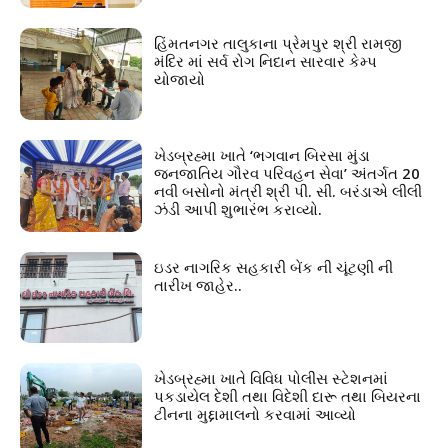
હિંમતનગર તાલુકાના પ્રેમપુર શ્રી રામજી
મંદિર માં સર્વ રોગ નિદાન સારવાર કેમ્પ
યોજાયો
ખેડબ્રહ્મા ખાતે ‘ભગવાન બિરસા મુંડા
જનજાતિય ગૌરવ પરિવહન સેવા’ અંતર્ગત 20
નવી બસોનો મંત્રી શ્રી પી. સી. બરંડાએ લીલી
ઝંડી આપી શુભારંભ કરાવ્યો.
ઇડર નાગરિક સહકારી બેંક ની ચૂંટણી ની
તારીખ જાહેર..
ખેડબ્રહ્મા ખાતે વિવિધ પોલીસ સ્ટેશનમાં
પકડાયેલ દેશી તથા વિદેશી દારૂ તથા બિયરના
ટીનના મુદ્દામાલનો કરવામાં આવ્યો