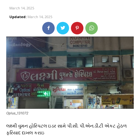
March 14, 2025
Updated:
March 14, 2025
Oplus_131072
લક્ષ્મી વુમન હોસ્પિટલ ઇડર સામે પી.સી. પી.એન.ડી.ટી એકટ હેઠળ
ફરિયાદ દાખલ કરાઇ