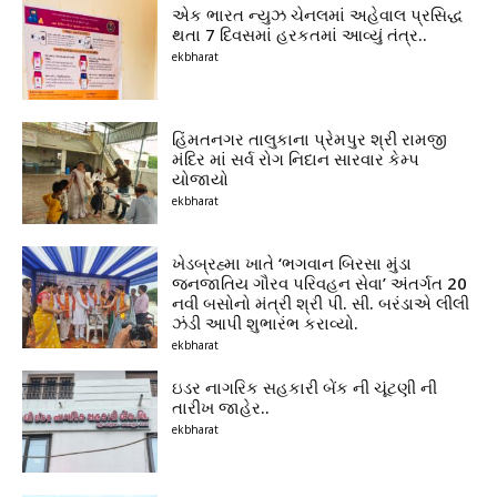
એક ભારત ન્યુઝ ચેનલમાં અહેવાલ પ્રસિદ્ધ
થતા 7 દિવસમાં હરકતમાં આવ્યું તંત્ર..
ekbharat
હિંમતનગર તાલુકાના પ્રેમપુર શ્રી રામજી
મંદિર માં સર્વ રોગ નિદાન સારવાર કેમ્પ
યોજાયો
ekbharat
ખેડબ્રહ્મા ખાતે ‘ભગવાન બિરસા મુંડા
જનજાતિય ગૌરવ પરિવહન સેવા’ અંતર્ગત 20
નવી બસોનો મંત્રી શ્રી પી. સી. બરંડાએ લીલી
ઝંડી આપી શુભારંભ કરાવ્યો.
ekbharat
ઇડર નાગરિક સહકારી બેંક ની ચૂંટણી ની
તારીખ જાહેર..
ekbharat