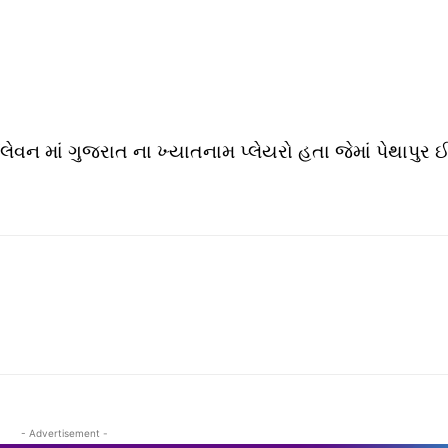
ઈલેવન માં ગુજરાત ના ખ્યાતનામ પ્લેયરો હતા જેમાં પેથાપુર 
- Advertisement -