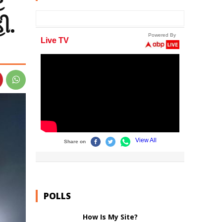
ટ
ી.
POLLS
How Is My Site?