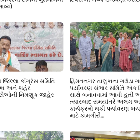
આવ્યો
 જિલ્લા કોંગ્રેસ સમિતિ
હિંમતનગર તાલુકાના ગઢોડા ગા
લુકા અને શહેર
પર્યાવરણ સંભાર સમિતિ એક 
્રીઓની નિમણૂક જાહેર
સાથે બનાવવામાં આવી હતી અ
ત્યારબાદ સમયાંતરે અલગ 
કાર્યક્રમો થકી પર્યાવરણ બચ
માટે કામગીરી...