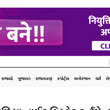
રાજ્યો
ગુજરાત
રાજકારણ
સ્પોર્ટ્સ
મનોરંજન
ધર્મ
ર