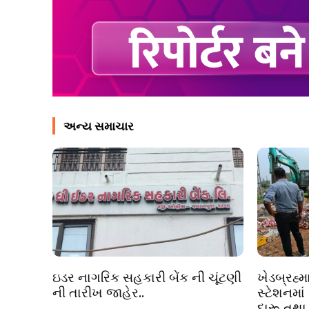
અન્ય સમાચાર
ઇડર નાગરિક સહકારી બેંક ની ચૂંટણી
ખેડબ્રહ્મ
ની તારીખ જાહેર..
સ્ટેશનમાં
દારૂ તથા