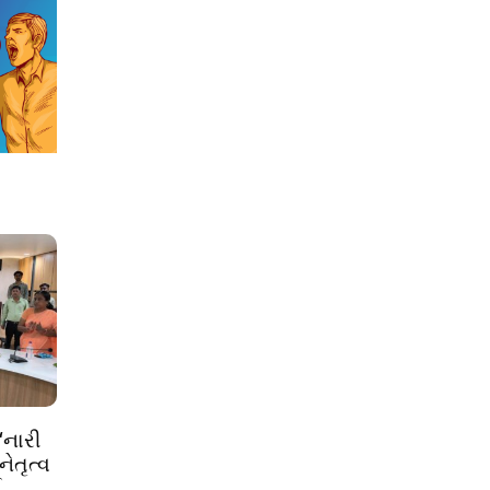
‘નારી
ેતૃત્વ
ઈ