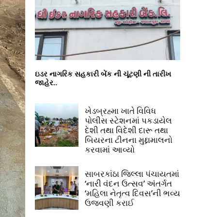
ઇડર નાગરિક સહકારી બેંક ની ચૂંટણી ની તારીખ
જાહેર..
ખેડબ્રહ્મા ખાતે વિવિધ
પોલીસ સ્ટેશનમાં પકડાયેલ
દેશી તથા વિદેશી દારૂ તથા
બિયરના ટીનના મુદ્દામાલનો
કરવામાં આવ્યો
સાબરકાંઠા જિલ્લા પંચાયતમાં
‘નારી વંદન ઉત્સવ’ અંતર્ગત
‘મહિલા નેતૃત્વ દિવસ’ની ભવ્ય
ઉજવણી કરાઈ