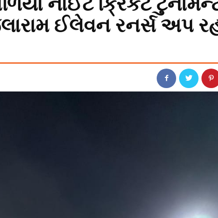
િયા નાઈટ ક્રિકેટ ટુર્નામેન્
લારામ ઈલેવન રનર્સ અપ રહ