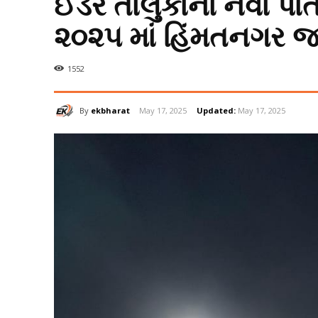
ઈડર તાલુકાના નવા પાતળ
૨૦૨૫ માં હિંમતનગર જ
1552
By
ekbharat
May 17, 2025
Updated:
May 17, 2025