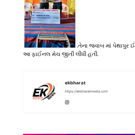
.તેના જવાબ માં પેથાપુર 
આ ફાઈનલ મેચ જીતી લીધી હતી.
ekbharat
https://ekbharatmedia.com