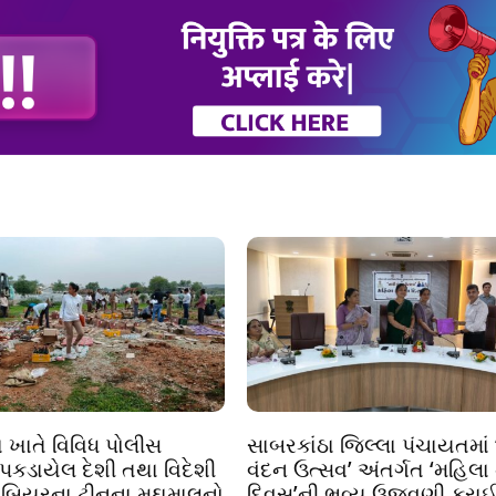
ા ખાતે વિવિધ પોલીસ
સાબરકાંઠા જિલ્લા પંચાયતમાં 
 પકડાયેલ દેશી તથા વિદેશી
વંદન ઉત્સવ’ અંતર્ગત ‘મહિલા ન
 બિયરના ટીનના મુદ્દામાલનો
દિવસ’ની ભવ્ય ઉજવણી કરા