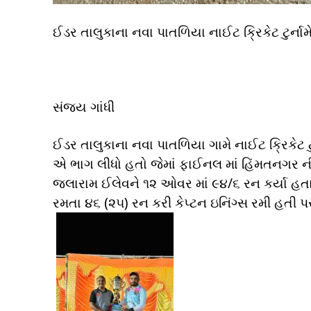
ઈડર તાલુકાના નવા પાતળિયા નાઈટ ક્રિકેટ ટુર્ન
સંજય ગાંધી
ઈડર તાલુકાના નવા પાતળિયા ગામે નાઈટ ક્રિકેટ ટુર
એ ભાગ લીધો હતો જેમાં ફાઈનલ માં હિંમતનગર ન
જલારામ ઈલેવને ૧૨ ઓવર માં ૯૪/૬ રન કર્યા હતા 
રમતા ૪૬ (૨૫) રન કરી કેપ્ટન ઇનિંગ્સ રમી હતી