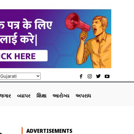
ોજગાર
વ્યાપર
શિક્ષા
આરોગ્ય
અપરાધ
ADVERTISEMENTS