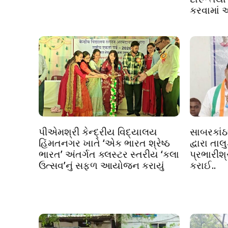
કરવામાં 
પીએમશ્રી કેન્દ્રીય વિદ્યાલય
સાબરકાંઠા
હિંમતનગર ખાતે ‘એક ભારત શ્રેષ્ઠ
દ્વારા તા
ભારત’ અંતર્ગત ક્લસ્ટર સ્તરીય ‘કલા
પ્રભારીશ
ઉત્સવ’નું સફળ આયોજન કરાયું
કરાઈ..