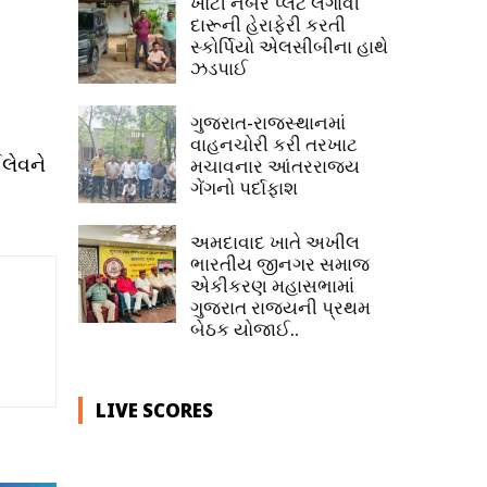
ખોટી નંબર પ્લેટ લગાવી
દારૂની હેરાફેરી કરતી
સ્કોર્પિયો એલસીબીના હાથે
ઝડપાઈ
ગુજરાત-રાજસ્થાનમાં
વાહનચોરી કરી તરખાટ
ઈલેવને
મચાવનાર આંતરરાજ્ય
ગેંગનો પર્દાફાશ
અમદાવાદ ખાતે અખીલ
ભારતીય જીનગર સમાજ
એકીકરણ મહાસભામાં
ગુજરાત રાજ્યની પ્રથમ
બેઠક યોજાઈ..
LIVE SCORES