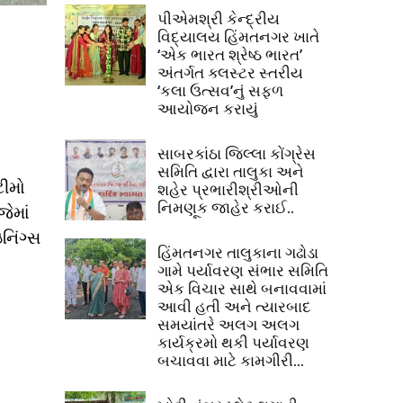
પીએમશ્રી કેન્દ્રીય
વિદ્યાલય હિંમતનગર ખાતે
‘એક ભારત શ્રેષ્ઠ ભારત’
અંતર્ગત ક્લસ્ટર સ્તરીય
‘કલા ઉત્સવ’નું સફળ
આયોજન કરાયું
સાબરકાંઠા જિલ્લા કોંગ્રેસ
સમિતિ દ્વારા તાલુકા અને
ટીમો
શહેર પ્રભારીશ્રીઓની
નિમણૂક જાહેર કરાઈ..
ેમાં
નિંગ્સ
હિંમતનગર તાલુકાના ગઢોડા
ગામે પર્યાવરણ સંભાર સમિતિ
એક વિચાર સાથે બનાવવામાં
આવી હતી અને ત્યારબાદ
સમયાંતરે અલગ અલગ
કાર્યક્રમો થકી પર્યાવરણ
બચાવવા માટે કામગીરી...