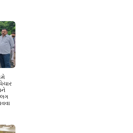
મે
વિચાર
ને
અલગ
ાવવા