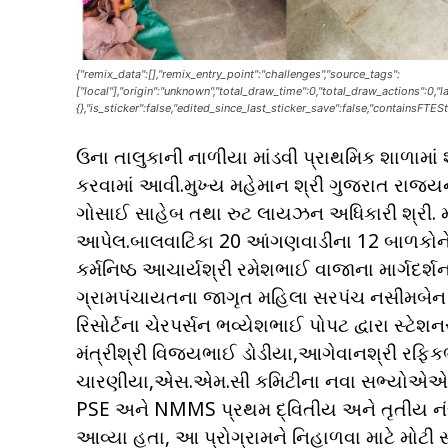
{"remix_data":[],"remix_entry_point":"challenges","source_tags":
["local"],"origin":"unknown","total_draw_time":0,"total_draw_actions":0,
{},"is_sticker":false,"edited_since_last_sticker_save":false,"containsFTESt
ઉના તાલુકાની નાળીયા માંડવી પ્રાથમિક શાળામા
કરવામાં આવી.મુખ્ય મહેમાન શ્રી ગુજરાત રાજ
ગોસાઈ સાહેબ તથા રુટ લાયઝન અધિકારી શ્રી. મ
આપેલ.બાલવાટિકા 20 આંગણવાડીના 12 બાળકોને 
કર્મનિષ્ઠ આચાર્યશ્રી રમેશભાઈ વાજાના માર્ગદર
ગ્રામપંચાયતના જાગૃત મહિલા સરપંચ નસીમબેન રફ
રિસોર્ટના ચેરપર્સન ભવ્યેશભાઈ પોપટ દ્વારા સ્ટ
મંત્રીશ્રી વિજયભાઈ ડોડીયા,આગેવાનશ્રી રફિકભા
ચારણીયા,એસ.એમ.સી કમિટીના નવા સભ્યોએએ ખ
PSE અને NMMS પ્રથમ દ્વિતીય અને તૃતીય નંબર
આવ્યા હતા, આ પ્રોગ્રામને નિહાળવા માટે મોટી