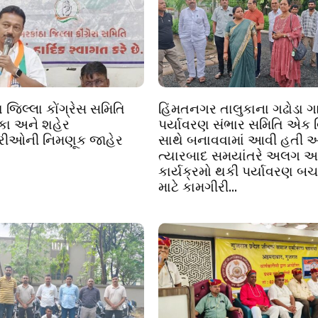
 જિલ્લા કોંગ્રેસ સમિતિ
હિંમતનગર તાલુકાના ગઢોડા ગા
લુકા અને શહેર
પર્યાવરણ સંભાર સમિતિ એક 
્રીઓની નિમણૂક જાહેર
સાથે બનાવવામાં આવી હતી અ
ત્યારબાદ સમયાંતરે અલગ 
કાર્યક્રમો થકી પર્યાવરણ બચ
માટે કામગીરી...