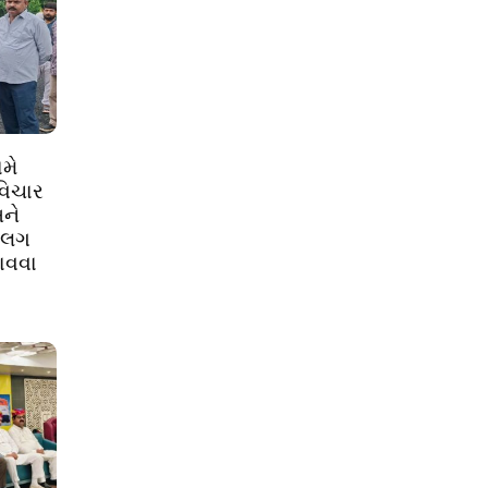
મે
વિચાર
ને
અલગ
ાવવા