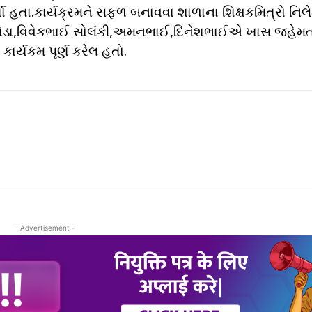
યા હતા.કાર્યક્રમને સફળ બનાવવા શાળાના શિક્ષકમિત્રો નિ
ન ખોડા,વિવેકભાઈ સોલંકી,અમનભાઈ,દિનેશભાઈએ ખાસ જહેમ
કાર્યકમ પૂર્ણ કરેલ હતો.
- Advertisement -