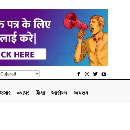
ોજગાર
વ્યાપર
શિક્ષા
આરોગ્ય
અપરાધ