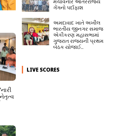
મચાવનાર આંતરરાજ્ય
ગેંગનો પર્દાફાશ
અમદાવાદ ખાતે અખીલ
ભારતીય જીનગર સમાજ
એકીકરણ મહાસભામાં
ગુજરાત રાજ્યની પ્રથમ
બેઠક યોજાઈ..
LIVE SCORES
‘નારી
ેતૃત્વ
ઈ