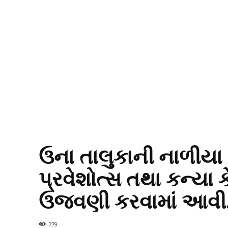
ઉના તાલુકાની નાળીયા 
પ્રવેશોત્સ તથા કન્યા
ઉજવણી કરવામાં આવી
779