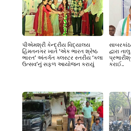
પીએમશ્રી કેન્દ્રીય વિદ્યાલય
સાબરકાંઠા
હિંમતનગર ખાતે ‘એક ભારત શ્રેષ્ઠ
દ્વારા તા
ભારત’ અંતર્ગત ક્લસ્ટર સ્તરીય ‘કલા
પ્રભારીશ
ઉત્સવ’નું સફળ આયોજન કરાયું
કરાઈ..