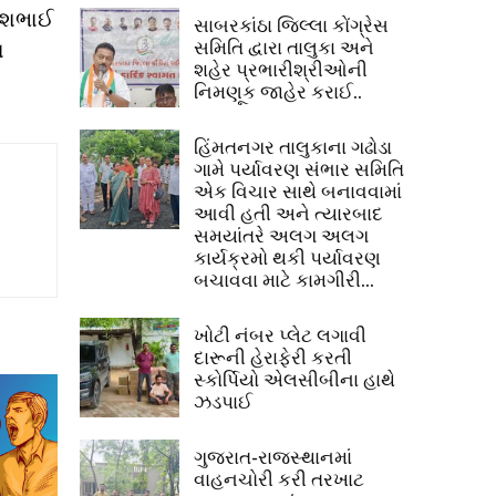
લેશભાઈ
સાબરકાંઠા જિલ્લા કોંગ્રેસ
સમિતિ દ્વારા તાલુકા અને
ત
શહેર પ્રભારીશ્રીઓની
નિમણૂક જાહેર કરાઈ..
હિંમતનગર તાલુકાના ગઢોડા
ગામે પર્યાવરણ સંભાર સમિતિ
એક વિચાર સાથે બનાવવામાં
આવી હતી અને ત્યારબાદ
સમયાંતરે અલગ અલગ
કાર્યક્રમો થકી પર્યાવરણ
બચાવવા માટે કામગીરી...
ખોટી નંબર પ્લેટ લગાવી
દારૂની હેરાફેરી કરતી
સ્કોર્પિયો એલસીબીના હાથે
ઝડપાઈ
ગુજરાત-રાજસ્થાનમાં
વાહનચોરી કરી તરખાટ