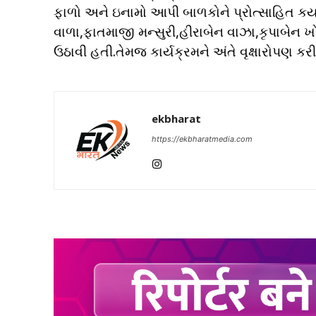
ફાળો અને ઇનામો આપી બાળકોને પ્રોત્સાહિત કર્
વાળા,ફાતમાજી મન્સુરી,હીરાબેન વાઝા,કૃપાબે
ઉઠાવી હતી.તેમજ કાર્યક્રમને અંતે વૃક્ષારોપણ કરી 
ekbharat
https://ekbharatmedia.com