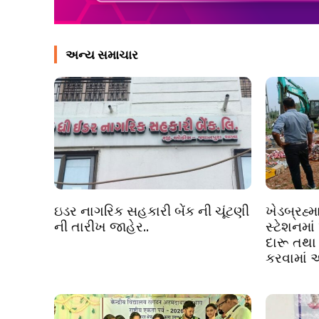
અન્ય સમાચાર
ઇડર નાગરિક સહકારી બેંક ની ચૂંટણી
ખેડબ્રહ્મ
ની તારીખ જાહેર..
સ્ટેશનમાં
દારૂ તથા
કરવામાં 