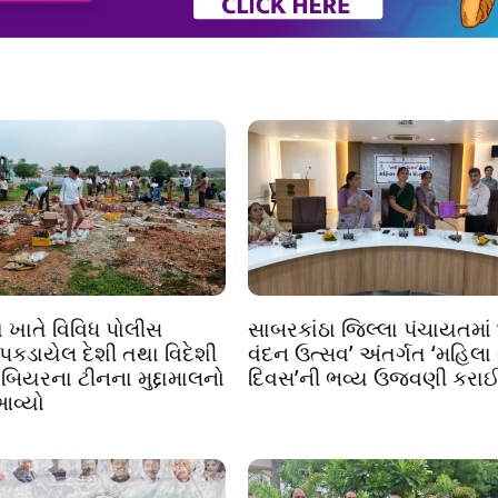
ા ખાતે વિવિધ પોલીસ
સાબરકાંઠા જિલ્લા પંચાયતમાં 
 પકડાયેલ દેશી તથા વિદેશી
વંદન ઉત્સવ’ અંતર્ગત ‘મહિલા ન
 બિયરના ટીનના મુદ્દામાલનો
દિવસ’ની ભવ્ય ઉજવણી કરા
આવ્યો