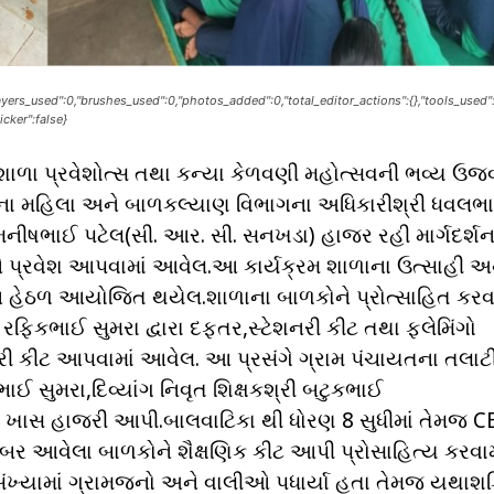
"layers_used":0,"brushes_used":0,"photos_added":0,"total_editor_actions":{},"tools_used"
icker":false}
ં શાળા પ્રવેશોત્સ તથા કન્યા કેળવણી મહોત્સવની ભવ્ય ઉ
્યના મહિલા અને બાળકલ્યાણ વિભાગના અધિકારીશ્રી ધવલભ
નીષભાઈ પટેલ(સી. આર. સી. સનખડા) હાજર રહી માર્ગદર્શ
પ્રવેશ આપવામાં આવેલ.આ કાર્યક્રમ શાળાના ઉત્સાહી અ
્શન હેઠળ આયોજિત થયેલ.શાળાના બાળકોને પ્રોત્સાહિત કરવા
િકભાઈ સુમરા દ્વારા દફતર,સ્ટેશનરી કીટ તથા ફ્લેમિંગો
ેશનરી કીટ આપવામાં આવેલ. આ પ્રસંગે ગ્રામ પંચાયતના તલાટ
ઈ સુમરા,દિવ્યાંગ નિવૃત શિક્ષકશ્રી બટુકભાઈ
ાસ હાજરી આપી.બાલવાટિકા થી ધોરણ 8 સુધીમાં તેમજ C
 આવેલા બાળકોને શૈક્ષણિક કીટ આપી પ્રોસાહિત્ય કરવામ
 સંખ્યામાં ગ્રામજનો અને વાલીઓ પધાર્યા હતા તેમજ યથાશક