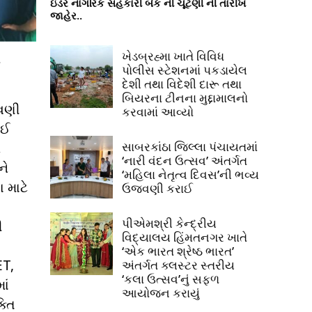
ઇડર નાગરિક સહકારી બેંક ની ચૂંટણી ની તારીખ
જાહેર..
ખેડબ્રહ્મા ખાતે વિવિધ
:
પોલીસ સ્ટેશનમાં પકડાયેલ
દેશી તથા વિદેશી દારૂ તથા
બિયરના ટીનના મુદ્દામાલનો
જવણી
કરવામાં આવ્યો
ાઈ
સાબરકાંઠા જિલ્લા પંચાયતમાં
ન
‘નારી વંદન ઉત્સવ’ અંતર્ગત
ને
‘મહિલા નેતૃત્વ દિવસ’ની ભવ્ય
 માટે
ઉજવણી કરાઈ
પીએમશ્રી કેન્દ્રીય
ી
વિદ્યાલય હિંમતનગર ખાતે
‘એક ભારત શ્રેષ્ઠ ભારત’
ET,
અંતર્ગત ક્લસ્ટર સ્તરીય
‘કલા ઉત્સવ’નું સફળ
ાં
આયોજન કરાયું
્તિ