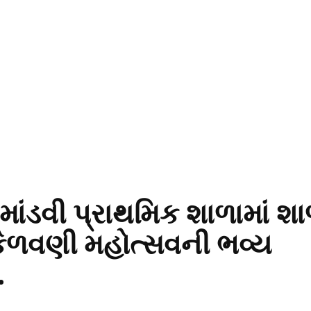
માંડવી પ્રાથમિક શાળામાં શા
 કેળવણી મહોત્સવની ભવ્ય
.