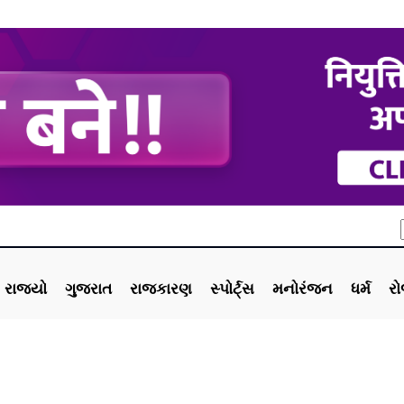
રાજ્યો
ગુજરાત
રાજકારણ
સ્પોર્ટ્સ
મનોરંજન
ધર્મ
ર