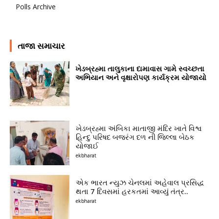
Polls Archive
તાજા સમાચાર
ખેડબ્રહ્મા તાલુકાના દામાવાસ ગામે સ્વચ્છતા
અભિયાન અને વૃક્ષારોપણ કાર્યક્રમ યોજાયો
ખેડબ્રહ્મા અંબિકા માતાજી મંદિર ખાતે વિશ્વ
હિન્દુ પરિષદ બજરંગ દળ ની જિલ્લા બેઠક
યોજાઈ
ekbharat
એક ભારત ન્યુઝ ચેનલમાં અહેવાલ પ્રસિદ્ધ
થતા 7 દિવસમાં હરકતમાં આવ્યું તંત્ર..
ekbharat