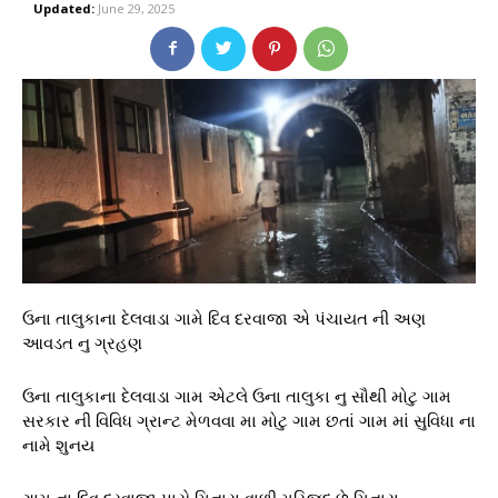
Updated:
June 29, 2025
ઉના તાલુકાના દેલવાડા ગામે દિવ દરવાજા એ પંચાયત ની અણ
આવડત નુ ગ્રહણ
ઉના તાલુકાના દેલવાડા ગામ એટલે ઉના તાલુકા નુ સૌથી મોટુ ગામ
સરકાર ની વિવિધ ગ્રાન્ટ મેળવવા મા મોટુ ગામ છતાં ગામ માં સુવિધા ના
નામે શુનય
ગામ ના દિવ દરવાજા પાસે મિનારા વાળી મસ્જિદ છે મિનારા