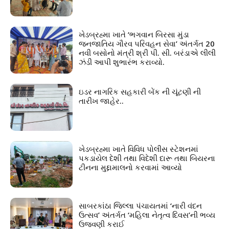
ખેડબ્રહ્મા ખાતે ‘ભગવાન બિરસા મુંડા
જનજાતિય ગૌરવ પરિવહન સેવા’ અંતર્ગત 20
નવી બસોનો મંત્રી શ્રી પી. સી. બરંડાએ લીલી
ઝંડી આપી શુભારંભ કરાવ્યો.
ઇડર નાગરિક સહકારી બેંક ની ચૂંટણી ની
તારીખ જાહેર..
ખેડબ્રહ્મા ખાતે વિવિધ પોલીસ સ્ટેશનમાં
પકડાયેલ દેશી તથા વિદેશી દારૂ તથા બિયરના
ટીનના મુદ્દામાલનો કરવામાં આવ્યો
સાબરકાંઠા જિલ્લા પંચાયતમાં ‘નારી વંદન
ઉત્સવ’ અંતર્ગત ‘મહિલા નેતૃત્વ દિવસ’ની ભવ્ય
ઉજવણી કરાઈ