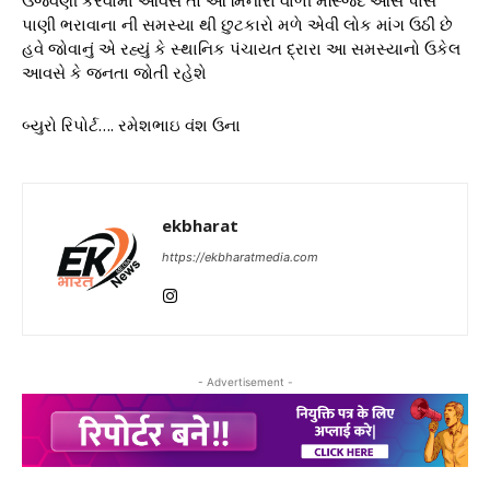
પાણી ભરાવાના ની સમસ્યા થી છુટકારો મળે એવી લોક માંગ ઉઠી છે
હવે જોવાનું એ રહ્યું કે સ્થાનિક પંચાયત દ્રારા આ સમસ્યાનો ઉકેલ
આવસે કે જનતા જોતી રહેશે
બ્યુરો રિપોર્ટ…. રમેશભાઇ વંશ ઉના
ekbharat
https://ekbharatmedia.com
- Advertisement -