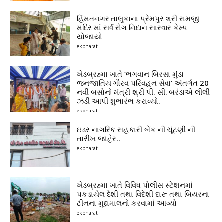
હિંમતનગર તાલુકાના પ્રેમપુર શ્રી રામજી
મંદિર માં સર્વ રોગ નિદાન સારવાર કેમ્પ
યોજાયો
ekbharat
ખેડબ્રહ્મા ખાતે ‘ભગવાન બિરસા મુંડા
જનજાતિય ગૌરવ પરિવહન સેવા’ અંતર્ગત 20
નવી બસોનો મંત્રી શ્રી પી. સી. બરંડાએ લીલી
ઝંડી આપી શુભારંભ કરાવ્યો.
ekbharat
ઇડર નાગરિક સહકારી બેંક ની ચૂંટણી ની
તારીખ જાહેર..
ekbharat
ખેડબ્રહ્મા ખાતે વિવિધ પોલીસ સ્ટેશનમાં
પકડાયેલ દેશી તથા વિદેશી દારૂ તથા બિયરના
ટીનના મુદ્દામાલનો કરવામાં આવ્યો
ekbharat