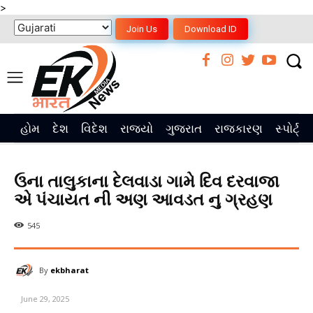
>
Join Us
Download ID
હોમ
દેશ
વિદેશ
રાજ્યો
ગુજરાત
રાજકારણ
સ્પોર્ટ્સ
ઉના તાલુકાના દેલવાડા ગામે દિવ દરવાજા
એ પંચાયત ની અણ આવડત નુ ગ્રહણ
545
By
ekbharat
June 29, 2025