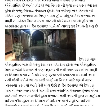
ઐતિહાસિક છે અને પર્યટકો આ મિનારા ની મુલાકાત કરવા આવતા
હોય છે પરંતુ દેલવાડા પંચાયત દ્રારા આ ઐતિહાસિક મિનારા ની
ગરિમા પણ જાળવવા મા નિષ્ફળ ગય હોય એવું લાગે છે વરસાદ ના
પાણી ના યોગ્ય નિકાલ કરવા માટે ની કોઈ વ્યવસ્થા નો હોય એ
કારણોસર હાલ મા દિવ દરવાજા પાસે થી ચાલવું મુશ્કેલ બની ગયું છે
દેલવાડા ગામ
ઐતિહાસિક ગામ છે પરંતુ સ્થાનિક પંચાયત દ્રારા આ ઐતિહાસિક
મિનારા જેવી વિરાસત ને પણ ગણકારતી નથી અને વરસાદ ના પાણી
ના નિકાલ કરવા માટે કોઈ પણ પ્રકારની વ્યવસ્થા કરવામાં આવી
નથી જેથી કરીને આ વરસાદી પાણી ના નિકાલ માટે ભુગર્ભ ગટર
વ્યવસ્થા કરવામાં આવે તેવી માંગ ઉઠી છે દિવ દરવાજો એ દેલવાડા
ગામ ની આન બાન અને શાન છે છતાં સ્થાનિક પંચાયત દ્રારા એના
માટે કોઈ નક્કર કામગીરી હાથ ધરવામાં નથી આવતી હાલ મા મહોરમ
પર્વ નજદીક હોય આ મિનારા ની મસ્જિદ પાસે મહોરમ પર્વ ની
ઉજવણી કરવામાં આવસે તો આ મિનારા વાળી મસ્જિદ આસ પાસ