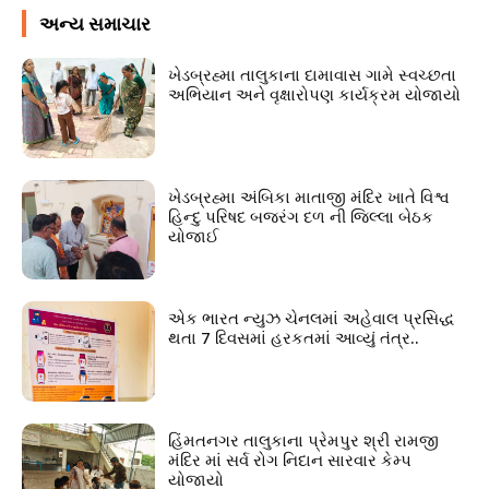
અન્ય સમાચાર
ખેડબ્રહ્મા તાલુકાના દામાવાસ ગામે સ્વચ્છતા
અભિયાન અને વૃક્ષારોપણ કાર્યક્રમ યોજાયો
ખેડબ્રહ્મા અંબિકા માતાજી મંદિર ખાતે વિશ્વ
હિન્દુ પરિષદ બજરંગ દળ ની જિલ્લા બેઠક
યોજાઈ
એક ભારત ન્યુઝ ચેનલમાં અહેવાલ પ્રસિદ્ધ
થતા 7 દિવસમાં હરકતમાં આવ્યું તંત્ર..
હિંમતનગર તાલુકાના પ્રેમપુર શ્રી રામજી
મંદિર માં સર્વ રોગ નિદાન સારવાર કેમ્પ
યોજાયો