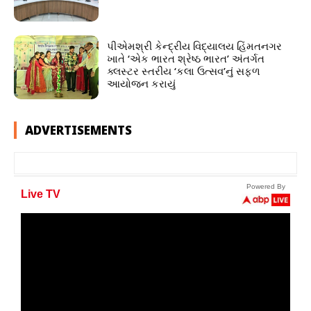
પીએમશ્રી કેન્દ્રીય વિદ્યાલય હિંમતનગર
ખાતે ‘એક ભારત શ્રેષ્ઠ ભારત’ અંતર્ગત
ક્લસ્ટર સ્તરીય ‘કલા ઉત્સવ’નું સફળ
આયોજન કરાયું
ADVERTISEMENTS