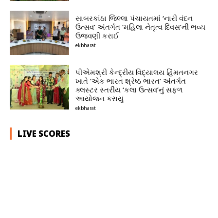
સાબરકાંઠા જિલ્લા પંચાયતમાં ‘નારી વંદન
ઉત્સવ’ અંતર્ગત ‘મહિલા નેતૃત્વ દિવસ’ની ભવ્ય
ઉજવણી કરાઈ
ekbharat
પીએમશ્રી કેન્દ્રીય વિદ્યાલય હિંમતનગર
ખાતે ‘એક ભારત શ્રેષ્ઠ ભારત’ અંતર્ગત
ક્લસ્ટર સ્તરીય ‘કલા ઉત્સવ’નું સફળ
આયોજન કરાયું
ekbharat
LIVE SCORES