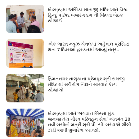
ખેડબ્રહ્મા અંબિકા માતાજી મંદિર ખાતે વિશ્વ
હિન્દુ પરિષદ બજરંગ દળ ની જિલ્લા બેઠક
યોજાઈ
એક ભારત ન્યુઝ ચેનલમાં અહેવાલ પ્રસિદ્ધ
થતા 7 દિવસમાં હરકતમાં આવ્યું તંત્ર..
હિંમતનગર તાલુકાના પ્રેમપુર શ્રી રામજી
મંદિર માં સર્વ રોગ નિદાન સારવાર કેમ્પ
યોજાયો
ખેડબ્રહ્મા ખાતે ‘ભગવાન બિરસા મુંડા
જનજાતિય ગૌરવ પરિવહન સેવા’ અંતર્ગત 20
નવી બસોનો મંત્રી શ્રી પી. સી. બરંડાએ લીલી
ઝંડી આપી શુભારંભ કરાવ્યો.