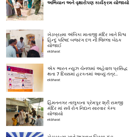
અભિયાન અને વૃક્ષારોપણ કાર્યક્રમ યોજાયો
ખેડબ્રહ્મા અંબિકા માતાજી મંદિર ખાતે વિશ્વ
હિન્દુ પરિષદ બજરંગ દળ ની જિલ્લા બેઠક
યોજાઈ
ekbharat
એક ભારત ન્યુઝ ચેનલમાં અહેવાલ પ્રસિદ્ધ
થતા 7 દિવસમાં હરકતમાં આવ્યું તંત્ર..
ekbharat
હિંમતનગર તાલુકાના પ્રેમપુર શ્રી રામજી
મંદિર માં સર્વ રોગ નિદાન સારવાર કેમ્પ
યોજાયો
ekbharat
ખેડબ્રહ્મા ખાતે ‘ભગવાન બિરસા મુંડા