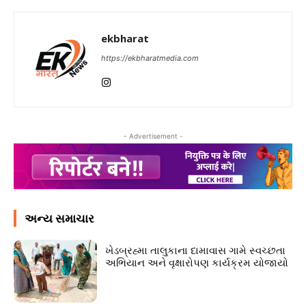
ekbharat
https://ekbharatmedia.com
- Advertisement -
અન્ય સમાચાર
ખેડબ્રહ્મા તાલુકાના દામાવાસ ગામે સ્વચ્છતા
અભિયાન અને વૃક્ષારોપણ કાર્યક્રમ યોજાયો