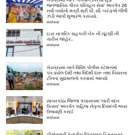
જનજાતિય ગૌરવ પરિવહન સેવા’ અંતર્ગત 20
નવી બસોનો મંત્રી શ્રી પી. સી. બરંડાએ લીલી
ઝંડી આપી શુભારંભ કરાવ્યો.
ekbharat
ઇડર નાગરિક સહકારી બેંક ની ચૂંટણી ની
તારીખ જાહેર..
ekbharat
ખેડબ્રહ્મા ખાતે વિવિધ પોલીસ સ્ટેશનમાં
પકડાયેલ દેશી તથા વિદેશી દારૂ તથા બિયરના
ટીનના મુદ્દામાલનો કરવામાં આવ્યો
ekbharat
સાબરકાંઠા જિલ્લા પંચાયતમાં ‘નારી વંદન
ઉત્સવ’ અંતર્ગત ‘મહિલા નેતૃત્વ દિવસ’ની ભવ્ય
ઉજવણી કરાઈ
ekbharat
પીએમશ્રી કેન્દ્રીય વિદ્યાલય હિંમતનગર