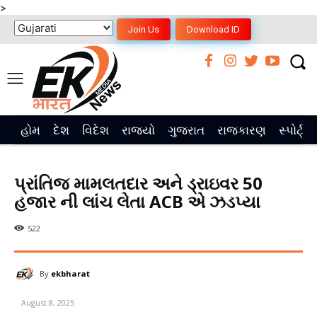
>
Join Us
Download ID
હોમ
દેશ
વિદેશ
રાજ્યો
ગુજરાત
રાજકારણ
સ્પોર્ટ્સ
પ્રાંતિજ મામલતદાર અને ડ્રાઇવર 50
હજાર ની લાંચ લેતા ACB એ ઝડપ્યા
522
By
ekbharat
August 8, 2025