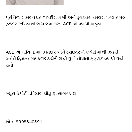
પ્રાંતિજ મામલતદાર જગદીશ ડાભી અને ડ્રાઇવર કમલેશ પરમાર ૫૦
હજાર રૂપિયાની લાંચ લેવા જતા ACB એ ઝડપી પાડ્યા
ACB એ લાંચિયા મામલતદાર અને ડ્રાઇવર ને કચેરી માંથી ઝડપી
બંનેને હિંમતનગર ACB કચેરી લાવી ગુનો નોંધાતા ફફડાટ વ્યાપી ગયો
હતો
બ્યુરો રિપોર્ટ …વિશાલ ચૌહાણ સાબરકાંઠા
મો ન 9998340891