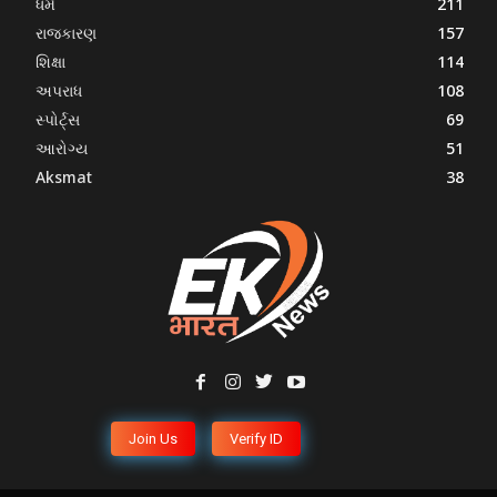
ધર્મ
211
રાજકારણ
157
શિક્ષા
114
અપરાધ
108
સ્પોર્ટ્સ
69
આરોગ્ય
51
Aksmat
38
Join Us
Verify ID