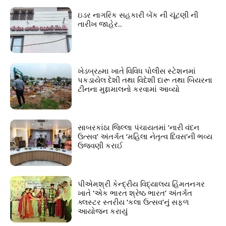
ઇડર નાગરિક સહકારી બેંક ની ચૂંટણી ની
તારીખ જાહેર..
ખેડબ્રહ્મા ખાતે વિવિધ પોલીસ સ્ટેશનમાં
પકડાયેલ દેશી તથા વિદેશી દારૂ તથા બિયરના
ટીનના મુદ્દામાલનો કરવામાં આવ્યો
સાબરકાંઠા જિલ્લા પંચાયતમાં ‘નારી વંદન
ઉત્સવ’ અંતર્ગત ‘મહિલા નેતૃત્વ દિવસ’ની ભવ્ય
ઉજવણી કરાઈ
પીએમશ્રી કેન્દ્રીય વિદ્યાલય હિંમતનગર
ખાતે ‘એક ભારત શ્રેષ્ઠ ભારત’ અંતર્ગત
ક્લસ્ટર સ્તરીય ‘કલા ઉત્સવ’નું સફળ
આયોજન કરાયું