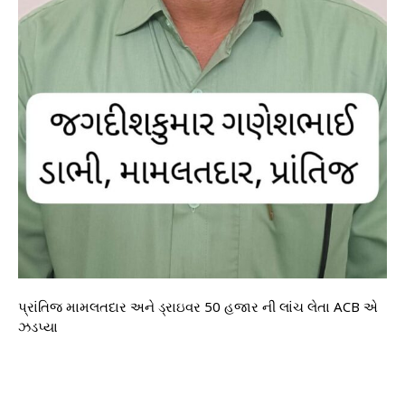
પ્રાંતિજ મામલતદાર અને ડ્રાઇવર 50 હજાર ની લાંચ લેતા ACB એ
ઝડપ્યા