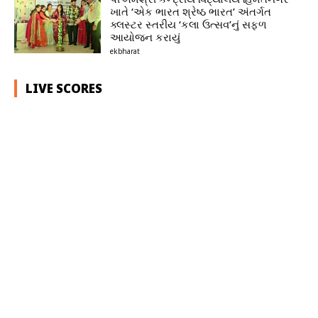
ખાતે ‘એક ભારત શ્રેષ્ઠ ભારત’ અંતર્ગત
ક્લસ્ટર સ્તરીય ‘કલા ઉત્સવ’નું સફળ
આયોજન કરાયું
ekbharat
LIVE SCORES