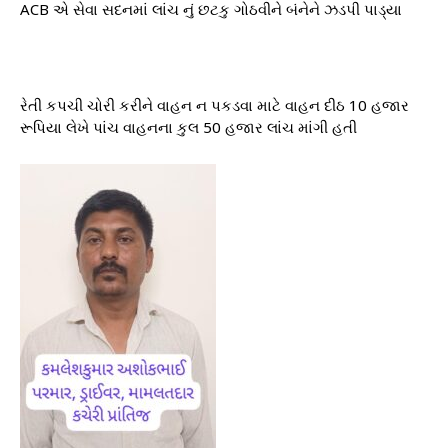
ACB એ સેવા સદનમાં લાંચ નું છટકુ ગોઠવીને બંનેને ઝડપી પાડ્યા
રેતી કપચી ચોરી કરીને વાહન ન પકડવા માટે વાહન દીઠ 10 હજાર
રૂપિયા લેખે પાંચ વાહનના કુલ 50 હજાર લાંચ માંગી હતી