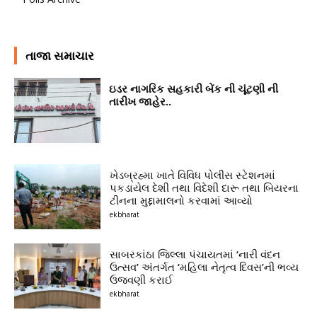
તાજા સમાચાર
ઇડર નાગરિક સહકારી બેંક ની ચૂંટણી ની
તારીખ જાહેર..
ખેડબ્રહ્મા ખાતે વિવિધ પોલીસ સ્ટેશનમાં
પકડાયેલ દેશી તથા વિદેશી દારૂ તથા બિયરના
ટીનના મુદ્દામાલનો કરવામાં આવ્યો
ekbharat
સાબરકાંઠા જિલ્લા પંચાયતમાં ‘નારી વંદન
ઉત્સવ’ અંતર્ગત ‘મહિલા નેતૃત્વ દિવસ’ની ભવ્ય
ઉજવણી કરાઈ
ekbharat