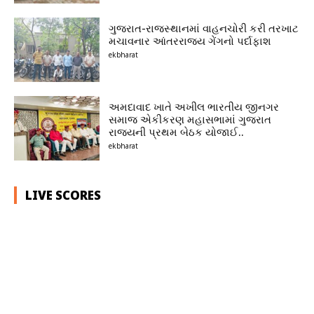
ગુજરાત-રાજસ્થાનમાં વાહનચોરી કરી તરખાટ
મચાવનાર આંતરરાજ્ય ગેંગનો પર્દાફાશ
ekbharat
અમદાવાદ ખાતે અખીલ ભારતીય જીનગર
સમાજ એકીકરણ મહાસભામાં ગુજરાત
રાજ્યની પ્રથમ બેઠક યોજાઈ..
ekbharat
LIVE SCORES