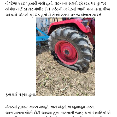
વોલ્ટેજ કરંટ પ્રસરી ગયો હતો. ઘટનાના સમયે ટ્રેક્ટર પર હાજર
યોગેશભાઈ ઠાકોર ગંભીર રીતે કરંટની ઝપેટમાં આવી ગયા હતા. વીજ
આંચકો એટલો પ્રચંડ હતો કે તેઓ સ્થળ પર જ બેભાન થઈને
ફસડાઈ પડ્યા હતા.
ખેતરમાં હાજર અન્ય મજૂરો અને ખેડૂતોએ બૂમાબૂમ કરતા
આસપાસના લોકો દોડી આવ્યા હતા. ઘટનાની જાણ થતાં સ્થાનિકોએ