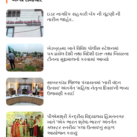
ઇડર નાગરિક સહકારી બેંક ની ચૂંટણી ની
તારીખ જાહેર..
ખેડબ્રહ્મા ખાતે વિવિધ પોલીસ સ્ટેશનમાં
પકડાયેલ દેશી તથા વિદેશી દારૂ તથા બિયરના
ટીનના મુદ્દામાલનો કરવામાં આવ્યો
સાબરકાંઠા જિલ્લા પંચાયતમાં ‘નારી વંદન
ઉત્સવ’ અંતર્ગત ‘મહિલા નેતૃત્વ દિવસ’ની ભવ્ય
ઉજવણી કરાઈ
પીએમશ્રી કેન્દ્રીય વિદ્યાલય હિંમતનગર
ખાતે ‘એક ભારત શ્રેષ્ઠ ભારત’ અંતર્ગત
ક્લસ્ટર સ્તરીય ‘કલા ઉત્સવ’નું સફળ
આયોજન કરાયું