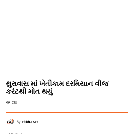
થુરાવાસ માં ખેતીકામ દરમિયાન વીજ
કરંટથી મોત થયું
738
By
ekbharat
May 8, 2026