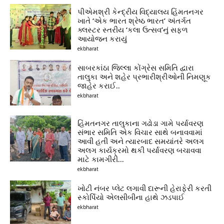
પીએમશ્રી કેન્દ્રીય વિદ્યાલય હિંમતનગર
ખાતે ‘એક ભારત શ્રેષ્ઠ ભારત’ અંતર્ગત
ક્લસ્ટર સ્તરીય ‘કલા ઉત્સવ’નું સફળ
આયોજન કરાયું
ekbharat
સાબરકાંઠા જિલ્લા કોંગ્રેસ સમિતિ દ્વારા
તાલુકા અને શહેર પ્રભારીશ્રીઓની નિમણૂક
જાહેર કરાઈ..
ekbharat
હિંમતનગર તાલુકાના ગઢોડા ગામે પર્યાવરણ
સંભાર સમિતિ એક વિચાર સાથે બનાવવામાં
આવી હતી અને ત્યારબાદ સમયાંતરે અલગ
અલગ કાર્યક્રમો થકી પર્યાવરણ બચાવવા
માટે કામગીરી...
ekbharat
ખોટી નંબર પ્લેટ લગાવી દારૂની હેરાફેરી કરતી
સ્કોર્પિયો એલસીબીના હાથે ઝડપાઈ
ekbharat