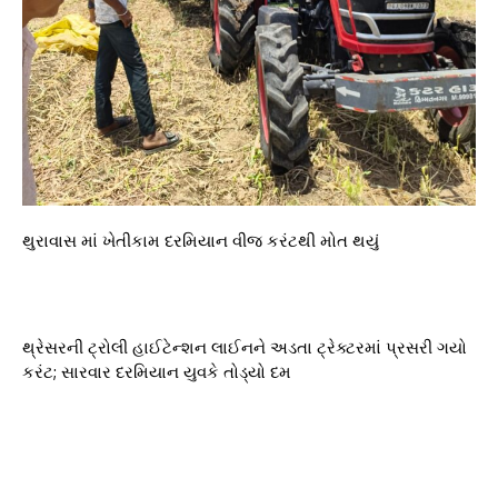
થુરાવાસ માં ખેતીકામ દરમિયાન વીજ કરંટથી મોત થયું
થ્રેસરની ટ્રોલી હાઈટેન્શન લાઈનને અડતા ટ્રેક્ટરમાં પ્રસરી ગયો
કરંટ; સારવાર દરમિયાન યુવકે તોડ્યો દમ