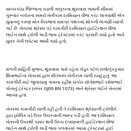
સાબરકાંઠા જિલ્લાના વડાલી તાલુકાના થુરાવાસ ગામની સીમમાં
ગુરૂવાર બપોરના સમયે ખેતીકામ દરમિયાન વીજ કરંટ લાગવાથી એક
યુવાનનું કરુણ મોત નિપજતાં સમગ્ર પંથકમાં શોકની લાગણી વ્યાપી
ગઈ છે. ખેતરમાં થ્રેસર વડે કામગીરી દરમિયાન હાઈટેન્શન વીજ
લાઈન સાથે ટ્રોલી અડી જતા ટ્રેક્ટરમાં કરંટ પ્રસરી ગયો હતો અને
યુવક તેની લપેટમાં આવી ગયો હતો.
મળતી માહિતી મુજબ, થુરાવાસ ગામે રહેતા ખેડૂત પટેલ રાજેન્દ્રકુમાર
શિવાભાઈના ખેતરમાં હાલ સીઝનલ ખેતીકામ ચાલી રહ્યું હતું. આ
કામગીરી માટે જુનાચામુ ગામના રહીશ ઠાકોર યોગેશભાઈ રમેશભાઈ
પોતાનું ટ્રેક્ટર (નંબર GJ09 BN 1073) અને થ્રેસર લઈને ખેતરમાં
આવ્યા હતા.
ખેતરમાં કામગીરી ચાલી રહી હતી તે દરમિયાન થ્રેસરની ટ્રોલીને
હાઇડ્રોલિક વડે ઉપર ઉંચકવાની જરૂર પડી હતી. આ દરમિયાન
ખેતરની ઉપરથી પસાર થતી ઉચ્ચ દબાણવાળી હાઈટેન્શન વીજ
લાઈન સાથે ટ્રોલી અડી જતા પળવારમાં આખા ટ્રેક્ટરમાં હાઈ