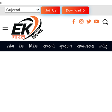
>
Join Us
Download ID
હોમ
દેશ
વિદેશ
રાજ્યો
ગુજરાત
રાજકારણ
સ્પોર્ટ્સ