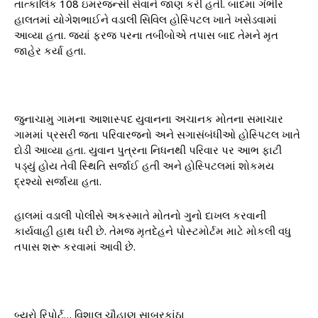
તાત્કાલિક 108 ઇમરજન્સી સેવાને જાણ કરી હતી. બાદમાં ગંભીર
હાલતમાં યોગેશભાઈને વડાલી સિવિલ હોસ્પિટલ ખાતે ખસેડવામાં
આવ્યા હતા. જ્યાં ફરજ પરના તબીબોએ તપાસ બાદ તેમને મૃત
જાહેર કર્યા હતા.
જુનાચામુ ગામના આશાસ્પદ યુવાનના અચાનક મોતના સમાચાર
ગામમાં પ્રસરી જતા પરિવારજનો અને સગાસંબંધીઓ હોસ્પિટલ ખાતે
દોડી આવ્યા હતા. યુવાન પુત્રના નિધનથી પરિવાર પર આભ ફાટી
પડ્યું હોય તેવી સ્થિતિ સર્જાઈ હતી અને હોસ્પિટલમાં શોકમય
દ્રશ્યો સર્જાયા હતા.
હાલમાં વડાલી પોલીસે અકસ્માતે મોતનો ગુનો દાખલ કરવાની
કાર્યવાહી હાથ ધરી છે. તેમજ મૃતદેહને પોસ્ટમોર્ટમ માટે મોકલી વધુ
તપાસ શરૂ કરવામાં આવી છે.
બ્યુરો રિપોર્ટ… વિશાલ ચૌહાણ સાબરકાંઠા