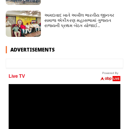
અમદાવાદ ખાતે અખીલ ભારતીય જીનગર
સમાજ એકીકરણ મહાસભામાં ગુજરાત
રાજ્યની પ્રથમ બેઠક યોજાઈ..
ADVERTISEMENTS