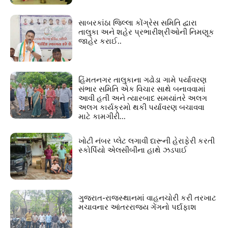
સાબરકાંઠા જિલ્લા કોંગ્રેસ સમિતિ દ્વારા
તાલુકા અને શહેર પ્રભારીશ્રીઓની નિમણૂક
જાહેર કરાઈ..
હિંમતનગર તાલુકાના ગઢોડા ગામે પર્યાવરણ
સંભાર સમિતિ એક વિચાર સાથે બનાવવામાં
આવી હતી અને ત્યારબાદ સમયાંતરે અલગ
અલગ કાર્યક્રમો થકી પર્યાવરણ બચાવવા
માટે કામગીરી...
ખોટી નંબર પ્લેટ લગાવી દારૂની હેરાફેરી કરતી
સ્કોર્પિયો એલસીબીના હાથે ઝડપાઈ
ગુજરાત-રાજસ્થાનમાં વાહનચોરી કરી તરખાટ
મચાવનાર આંતરરાજ્ય ગેંગનો પર્દાફાશ