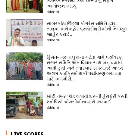
ક્લસ્ટર સ્તરીય ‘કલા ઉત્સવ’નું સફળ
આયોજન કરાયું
ekbharat
સાબરકાંઠા જિલ્લા કોંગ્રેસ સમિતિ દ્વારા
તાલુકા અને શહેર પ્રભારીશ્રીઓની નિમણૂક
જાહેર કરાઈ..
ekbharat
હિંમતનગર તાલુકાના ગઢોડા ગામે પર્યાવરણ
સંભાર સમિતિ એક વિચાર સાથે બનાવવામાં
આવી હતી અને ત્યારબાદ સમયાંતરે અલગ
અલગ કાર્યક્રમો થકી પર્યાવરણ બચાવવા
માટે કામગીરી...
ekbharat
ખોટી નંબર પ્લેટ લગાવી દારૂની હેરાફેરી કરતી
સ્કોર્પિયો એલસીબીના હાથે ઝડપાઈ
ekbharat
LIVE SCORES