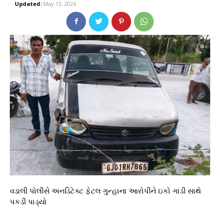
Updated:
May 13, 2026
વડાલી પોલીસે અનડિટેક્ટ ફેટલ ગુન્હાના આરોપીને ઇકો ગાડી સાથે
પકડી પાડ્યો