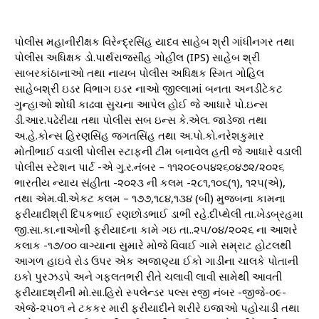
પોલીસ મહાનીરીક્ષક વિરેન્દ્રસિંહ યાદવ સાહેબ શ્રી ગાંધીનગર તથા
પોલીસ અધિક્ષક ડો.પાર્થરાજસીંહ ગોહીલ (IPS) સાહેબ શ્રી
સાબરકાંઠાનાઓ તથા નાયબ પોલીસ અધિક્ષક સ્મિત ગોહિલ
સાહેબશ્રી ઇડર વિભાગ ઇડર નાઓ જીલ્લામાં બનતા અનડીટેકટ
ગુન્હાઓ શોધી કાઢવા સુચના આપેલ હોઈ જે આધારે પો.ઇન્સ
ડી.આર.પઢેરીયા તથા પોલીસ સબ ઇન્સ કે.એલ. જાડેજા તથા
અ.હે.કોન્સ હિરણસિંહ જગતસિંહ તથા અ.પો.કો.નરેશકુમાર
મોતીભાઈ વડાલી પોલીસ સ્ટાફની ટીમ બનાવેલ હતી જે આધારે વડાલી
પોલીસ સ્ટેશન પાર્ટ -એ ગુ.ર.નંબર – ૧૧૨૦૯૦૫૪૨૬૦૪૭૨/૨૦૨૬
ભારતીય ન્યાય સંહીતા -૨૦૨૩ ની કલમ -૨૮૧,૧૦૬(૧), ૧૨૫(એ),
તથા એમ.વી.એકટ કલમ – ૧૭૭,૧૮૪,૧૩૪ (બી) મુજબના કામના
ફરીયાદીશ્રી દિપકભાઈ રણછોડભાઈ ડાભી રહે.દીપ્થેલી તા.ખેડબ્રહમા
જી.સા.કા.નાઓની ફરીયાદના કામે ગઇ તા..૨૫/૦૪/૨૦૨૬ ના આશરે
કલાક -૧૭/૦૦ વાગ્યાના સુમારે મોજે વિવાઈ ગામે સમ્રાટ હોટલથી
આગળ હાઇવે રોડ ઉપર એક અજાણ્યા ઈકો ગાડીના ચાલકે પોતાની
ઇકો પુરઝડપે અને ગફલતભરી રીતે ચલાવી લાવી સામેથી આવતી
ફરીયાદશ્રીની મો.સા.હિરો સ્પલેન્ડર પલ્સ રજી નંબર -જીજે-૦૯-
એજે-૨૫૦૧ ને ટકકર મારી ફરીયાદીને શરીરે ઇજાઓ પહોચાડી તથા