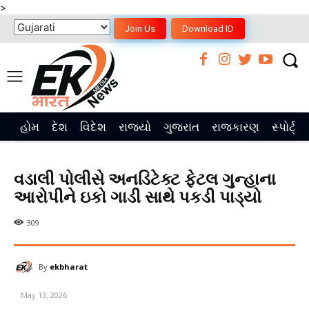
>
Join Us
Download ID
હોમ
દેશ
વિદેશ
રાજ્યો
ગુજરાત
રાજકારણ
સ્પોર્ટ્સ
વડાલી પોલીસે અનડિટેક્ટ ફેટલ ગુન્હાના
આરોપીને ઇકો ગાડી સાથે પકડી પાડ્યો
309
By
ekbharat
May 13, 2026