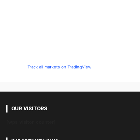
Track all markets on TradingView
OUR VISITORS
[wps_visitor_counter]