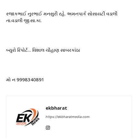
રજાકભાઈ નુરભાઈ મનસુરી રહે. અમનપાર્ક સોસાયટી વડાલી
તા.વડાલી જી.સા.કા.
બ્યુરો રિપોર્ટ… વિશાલ ચૌહાણ સાબરકાંઠા
મો ન 9998340891
ekbharat
https://ekbharatmedia.com