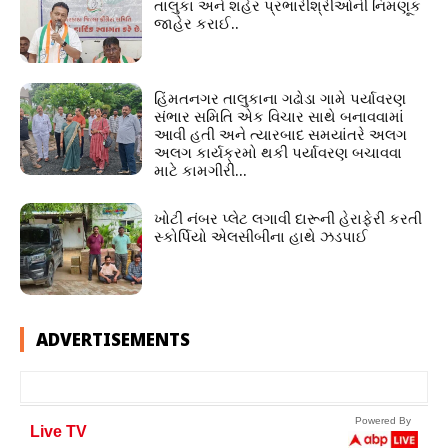
તાલુકા અને શહેર પ્રભારીશ્રીઓની નિમણૂક
જાહેર કરાઈ..
હિંમતનગર તાલુકાના ગઢોડા ગામે પર્યાવરણ
સંભાર સમિતિ એક વિચાર સાથે બનાવવામાં
આવી હતી અને ત્યારબાદ સમયાંતરે અલગ
અલગ કાર્યક્રમો થકી પર્યાવરણ બચાવવા
માટે કામગીરી...
ખોટી નંબર પ્લેટ લગાવી દારૂની હેરાફેરી કરતી
સ્કોર્પિયો એલસીબીના હાથે ઝડપાઈ
ADVERTISEMENTS