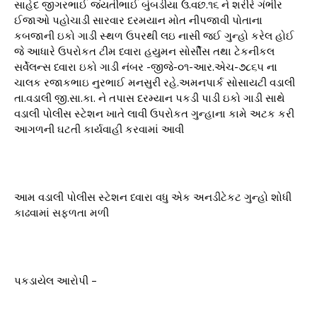
સાહેદ જીગરભાઈ જંયતીભાઈ બુંબડીયા ઉ.વછ.૧૬ ને શરીરે ગંભીર
ઈજાઓ પહોચાડી સારવાર દરમયાન મોત નીપજાવી પોતાના
કબજાની ઇકો ગાડી સ્થળ ઉપરથી લઇ નાસી જઈ ગુન્હો કરેલ હોઈ
જે આધારે ઉપરોકત ટીમ ધ્વારા હયુમન સોર્સીસ તથા ટેકનીકલ
સર્વેલન્સ ધ્વારા ઇકો ગાડી નંબર -જીજે-૦૧-આર.એચ-૭૮૬૫ ના
ચાલક રજાકભાઇ નુરભાઈ મનસુરી રહે.અમનપાર્ક સોસાયટી વડાલી
તા.વડાલી જી.સા.કા. ને તપાસ દરમ્યાન પકડી પાડી ઇકો ગાડી સાથે
વડાલી પોલીસ સ્ટેશન ખાતે લાવી ઉપરોકત ગુન્હાના કામે અટક કરી
આગળની ઘટતી કાર્યવાહી કરવામાં આવી
આમ વડાલી પોલીસ સ્ટેશન ધ્વારા વધુ એક અનડીટેકટ ગુન્હો શોધી
કાઢવામાં સફળતા મળી
પકડાયેલ આરોપી –