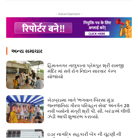
- Advertisement -
અન્ય સમાચાર
હિંમતનગર તાલુકાના પ્રેમપુર શ્રી રામજી
મંદિર માં સર્વ રોગ નિદાન સારવાર કેમ્પ
યોજાયો
ખેડબ્રહ્મા ખાતે ‘ભગવાન બિરસા મુંડા
જનજાતિય ગૌરવ પરિવહન સેવા’ અંતર્ગત 20
નવી બસોનો મંત્રી શ્રી પી. સી. બરંડાએ લીલી
ઝંડી આપી શુભારંભ કરાવ્યો.
ઇડર નાગરિક સહકારી બેંક ની ચૂંટણી ની