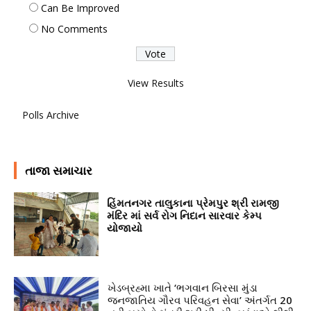
Can Be Improved
No Comments
View Results
Polls Archive
તાજા સમાચાર
હિંમતનગર તાલુકાના પ્રેમપુર શ્રી રામજી
મંદિર માં સર્વ રોગ નિદાન સારવાર કેમ્પ
યોજાયો
ખેડબ્રહ્મા ખાતે ‘ભગવાન બિરસા મુંડા
જનજાતિય ગૌરવ પરિવહન સેવા’ અંતર્ગત 20