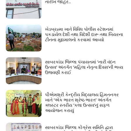
તારીખ જાહેર..
ખેડબ્રહ્મા ખાતે વિવિધ પોલીસ સ્ટેશનમાં
પકડાયેલ દેશી તથા વિદેશી દારૂ તથા બિયરના
ટીનના મુદ્દામાલનો કરવામાં આવ્યો
સાબરકાંઠા જિલ્લા પંચાયતમાં ‘નારી વંદન
ઉત્સવ’ અંતર્ગત ‘મહિલા નેતૃત્વ દિવસ’ની ભવ્ય
ઉજવણી કરાઈ
પીએમશ્રી કેન્દ્રીય વિદ્યાલય હિંમતનગર
ખાતે ‘એક ભારત શ્રેષ્ઠ ભારત’ અંતર્ગત
ક્લસ્ટર સ્તરીય ‘કલા ઉત્સવ’નું સફળ
આયોજન કરાયું
સાબરકાંઠા જિલ્લા કોંગ્રેસ સમિતિ દ્વારા