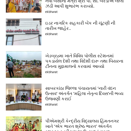
નવી બસોનો મંત્રી શ્રી પી. સી. બરંડાએ લીલી
ઝંડી આપી શુભારંભ કરાવ્યો.
ekbharat
ઇડર નાગરિક સહકારી બેંક ની ચૂંટણી ની
તારીખ જાહેર..
ekbharat
ખેડબ્રહ્મા ખાતે વિવિધ પોલીસ સ્ટેશનમાં
પકડાયેલ દેશી તથા વિદેશી દારૂ તથા બિયરના
ટીનના મુદ્દામાલનો કરવામાં આવ્યો
ekbharat
સાબરકાંઠા જિલ્લા પંચાયતમાં ‘નારી વંદન
ઉત્સવ’ અંતર્ગત ‘મહિલા નેતૃત્વ દિવસ’ની ભવ્ય
ઉજવણી કરાઈ
ekbharat
પીએમશ્રી કેન્દ્રીય વિદ્યાલય હિંમતનગર
ખાતે ‘એક ભારત શ્રેષ્ઠ ભારત’ અંતર્ગત