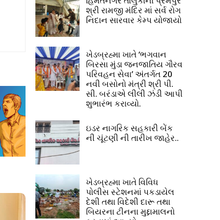
હિંમતનગર તાલુકાના પ્રેમપુર
શ્રી રામજી મંદિર માં સર્વ રોગ
નિદાન સારવાર કેમ્પ યોજાયો
ખેડબ્રહ્મા ખાતે ‘ભગવાન
બિરસા મુંડા જનજાતિય ગૌરવ
પરિવહન સેવા’ અંતર્ગત 20
નવી બસોનો મંત્રી શ્રી પી.
સી. બરંડાએ લીલી ઝંડી આપી
શુભારંભ કરાવ્યો.
ઇડર નાગરિક સહકારી બેંક
ની ચૂંટણી ની તારીખ જાહેર..
ખેડબ્રહ્મા ખાતે વિવિધ
પોલીસ સ્ટેશનમાં પકડાયેલ
દેશી તથા વિદેશી દારૂ તથા
બિયરના ટીનના મુદ્દામાલનો