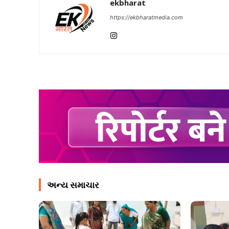
ekbharat
https://ekbharatmedia.com
અન્ય સમાચાર