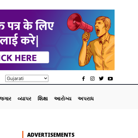
ોજગાર
વ્યાપર
શિક્ષા
આરોગ્ય
અપરાધ
ADVERTISEMENTS