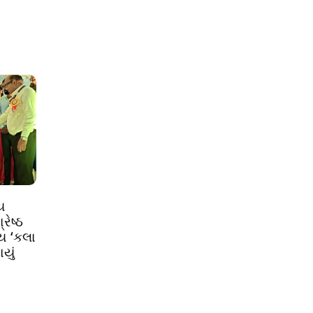
ય
ેષ્ઠ
ીય ‘કલા
યું