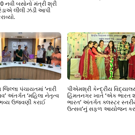
0 નવી બસોનો મંત્રી શ્રી
બરંડાએ લીલી ઝંડી આપી
રાવ્યો.
 જિલ્લા પંચાયતમાં ‘નારી
પીએમશ્રી કેન્દ્રીય વિદ્યાલ
વ’ અંતર્ગત ‘મહિલા નેતૃત્વ
હિંમતનગર ખાતે ‘એક ભારત શ્ર
 ભવ્ય ઉજવણી કરાઈ
ભારત’ અંતર્ગત ક્લસ્ટર સ્તર
ઉત્સવ’નું સફળ આયોજન કરા