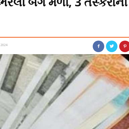
ભરેલી બેગ મળી, 3 તસ્કરોની
 2024