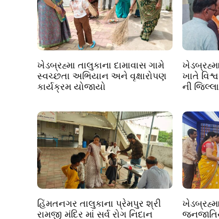
ખેડબ્રહ્મા તાલુકાના દામાવાસ ગામે
ખેડબ્રહ્મ
સ્વચ્છતા અભિયાન અને વૃક્ષારોપણ
ખાતે વિશ્
કાર્યક્રમ યોજાયો
ની જિલ્
હિંમતનગર તાલુકાના પ્રેમપુર શ્રી
ખેડબ્રહ્મ
રામજી મંદિર માં સર્વ રોગ નિદાન
જનજાતિય