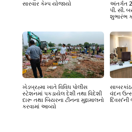
સારવાર કેમ્પ યોજાયો
અંતર્ગત 2
પી. સી. 
શુભારંભ ક
ખેડબ્રહ્મા ખાતે વિવિધ પોલીસ
સાબરકાંઠા
સ્ટેશનમાં પકડાયેલ દેશી તથા વિદેશી
વંદન ઉત્સ
દારૂ તથા બિયરના ટીનના મુદ્દામાલનો
દિવસ’ની
કરવામાં આવ્યો