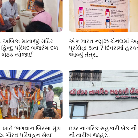
ા અંબિકા માતાજી મંદિર
એક ભારત ન્યુઝ ચેનલમાં અ
વ હિન્દુ પરિષદ બજરંગ દળ
પ્રસિદ્ધ થતા 7 દિવસમાં હરક
લા બેઠક યોજાઈ
આવ્યું તંત્ર..
ા ખાતે ‘ભગવાન બિરસા મુંડા
ઇડર નાગરિક સહકારી બેંક ની 
 ગૌરવ પરિવહન સેવા’
ની તારીખ જાહેર..