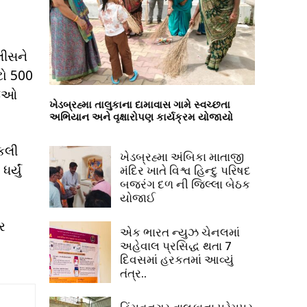
લીસને
ટો 500
જેઓ
ખેડબ્રહ્મા તાલુકાના દામાવાસ ગામે સ્વચ્છતા
અભિયાન અને વૃક્ષારોપણ કાર્યક્રમ યોજાયો
કલી
ખેડબ્રહ્મા અંબિકા માતાજી
્યું
મંદિર ખાતે વિશ્વ હિન્દુ પરિષદ
બજરંગ દળ ની જિલ્લા બેઠક
યોજાઈ
ર
એક ભારત ન્યુઝ ચેનલમાં
અહેવાલ પ્રસિદ્ધ થતા 7
દિવસમાં હરકતમાં આવ્યું
તંત્ર..