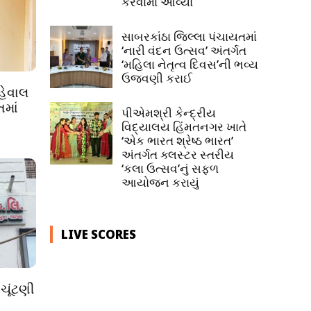
કરવામાં આવ્યો
સાબરકાંઠા જિલ્લા પંચાયતમાં
‘નારી વંદન ઉત્સવ’ અંતર્ગત
‘મહિલા નેતૃત્વ દિવસ’ની ભવ્ય
ઉજવણી કરાઈ
હેવાલ
તમાં
પીએમશ્રી કેન્દ્રીય
વિદ્યાલય હિંમતનગર ખાતે
‘એક ભારત શ્રેષ્ઠ ભારત’
અંતર્ગત ક્લસ્ટર સ્તરીય
‘કલા ઉત્સવ’નું સફળ
આયોજન કરાયું
LIVE SCORES
ચૂંટણી