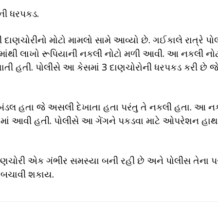
ોની ધરપકડ.
ી દાણચોરીનો મોટો મામલો સામે આવ્યો છે. ગઈકાલે રાત્રે પો
ંથી લાખો રૂપિયાની નકલી નોટો મળી આવી. આ નકલી નો
ાતી હતી. પોલીસે આ કેસમાં 3 દાણચોરોની ધરપકડ કરી છે 
 બંડલ હતા જે અસલી દેખાતા હતા પરંતુ તે નકલી હતા. આ ન
વામાં આવી હતી. પોલીસે આ ગેંગને પકડવા માટે ઓપરેશન હાથ ધર
દાણચોરી એક ગંભીર સમસ્યા બની રહી છે અને પોલીસ તેના પ
ા બચાવી શકાય.