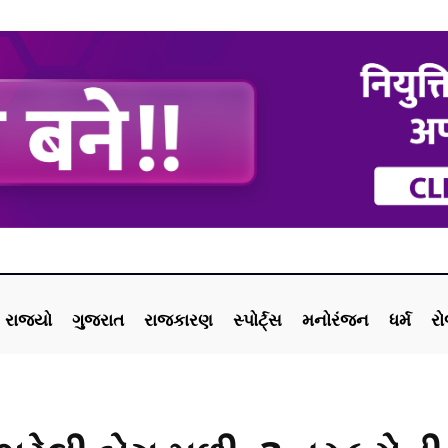
રાજ્યો
ગુજરાત
રાજકારણ
સ્પોર્ટ્સ
મનોરંજન
ધર્મ
ર