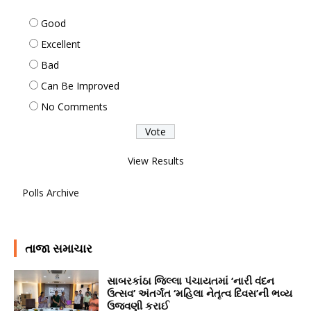
Good
Excellent
Bad
Can Be Improved
No Comments
View Results
Polls Archive
તાજા સમાચાર
સાબરકાંઠા જિલ્લા પંચાયતમાં ‘નારી વંદન
ઉત્સવ’ અંતર્ગત ‘મહિલા નેતૃત્વ દિવસ’ની ભવ્ય
ઉજવણી કરાઈ