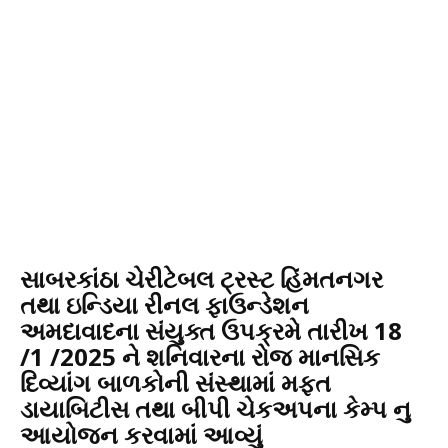
સાબરકાંઠા ચેરીટેબલ ટ્રસ્ટ હિંમતનગર
તથા ઇન્ડિયા રીનલ ફાઉન્ડેશન
અમદાવાદના સંયુક્ત ઉપક્રમે તારીખ 18
/1 /2025 ને શનિવારના રોજ માનસિક
દિવ્યાંગ બાળકોની સંસ્થામાં મફત
ડાયાબિટીસ તથા બીપી ચેકઅપના કેમ્પ નુ
આયોજન કરવામાં આવ્યું