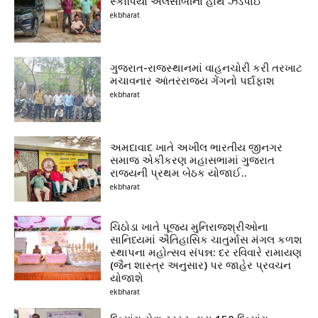
સ્કોર્પિયો એલસીબીના હાથે ઝડપાઈ
ekbharat
ગુજરાત-રાજસ્થાનમાં વાહનચોરી કરી તરખાટ
મચાવનાર આંતરરાજ્ય ગેંગનો પર્દાફાશ
ekbharat
અમદાવાદ ખાતે અખીલ ભારતીય જીનગર
સમાજ એકીકરણ મહાસભામાં ગુજરાત
રાજ્યની પ્રથમ બેઠક યોજાઈ..
ekbharat
ચિઠોડા ખાતે પૂજ્ય મુનિરાજશ્રીઓના
સાનિધ્યમાં ઐતિહાસિક ચાતુર્માસ મંગલ કળશ
સ્થાપના મહોત્સવ સંપન્ન: દર રવિવારે રામાયણ
(જૈન શાસ્ત્ર અનુસાર) પર જાહેર પ્રવચન
યોજાશે
ekbharat