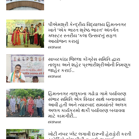
પીએમશ્રી કેન્દ્રીય વિદ્યાલય હિંમતનગર
ખાતે ‘એક ભારત શ્રેષ્ઠ ભારત’ અંતર્ગત
ક્લસ્ટર સ્તરીય ‘કલા ઉત્સવ’નું સફળ
આયોજન કરાયું
ekbharat
સાબરકાંઠા જિલ્લા કોંગ્રેસ સમિતિ દ્વારા
તાલુકા અને શહેર પ્રભારીશ્રીઓની નિમણૂક
જાહેર કરાઈ..
ekbharat
હિંમતનગર તાલુકાના ગઢોડા ગામે પર્યાવરણ
સંભાર સમિતિ એક વિચાર સાથે બનાવવામાં
આવી હતી અને ત્યારબાદ સમયાંતરે અલગ
અલગ કાર્યક્રમો થકી પર્યાવરણ બચાવવા
માટે કામગીરી...
ekbharat
ખોટી નંબર પ્લેટ લગાવી દારૂની હેરાફેરી કરતી