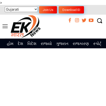
>
Join Us
Download ID
હોમ
દેશ
વિદેશ
રાજ્યો
ગુજરાત
રાજકારણ
સ્પોર્ટ્સ