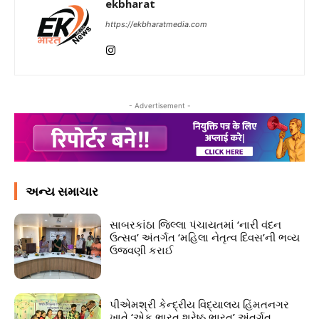
ekbharat
https://ekbharatmedia.com
- Advertisement -
અન્ય સમાચાર
સાબરકાંઠા જિલ્લા પંચાયતમાં ‘નારી વંદન
ઉત્સવ’ અંતર્ગત ‘મહિલા નેતૃત્વ દિવસ’ની ભવ્ય
ઉજવણી કરાઈ
પીએમશ્રી કેન્દ્રીય વિદ્યાલય હિંમતનગર
ખાતે ‘એક ભારત શ્રેષ્ઠ ભારત’ અંતર્ગત