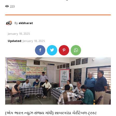
223
By
ekbharat
January 18, 2025
Updated:
January 18, 2025
(એક ભારત ન્યુઝ સંજય ગાંધી) સાબરકાંઠા ચેરીટેબલ ટ્રસ્ટ