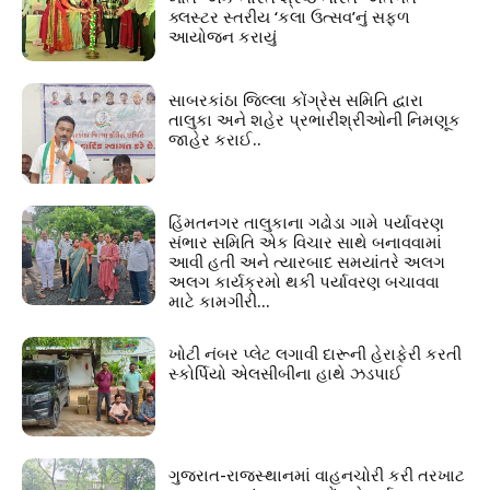
ક્લસ્ટર સ્તરીય ‘કલા ઉત્સવ’નું સફળ
આયોજન કરાયું
સાબરકાંઠા જિલ્લા કોંગ્રેસ સમિતિ દ્વારા
તાલુકા અને શહેર પ્રભારીશ્રીઓની નિમણૂક
જાહેર કરાઈ..
હિંમતનગર તાલુકાના ગઢોડા ગામે પર્યાવરણ
સંભાર સમિતિ એક વિચાર સાથે બનાવવામાં
આવી હતી અને ત્યારબાદ સમયાંતરે અલગ
અલગ કાર્યક્રમો થકી પર્યાવરણ બચાવવા
માટે કામગીરી...
ખોટી નંબર પ્લેટ લગાવી દારૂની હેરાફેરી કરતી
સ્કોર્પિયો એલસીબીના હાથે ઝડપાઈ
ગુજરાત-રાજસ્થાનમાં વાહનચોરી કરી તરખાટ