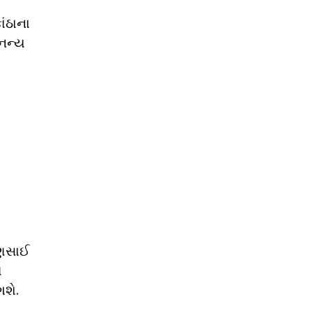
ાંઠાના
નન્ય
ાણસાઈ
ણ
શે.