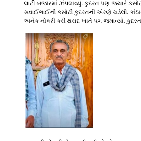
લાટી બજારમાં ઝંપલાવ્યું. કુદરત પણ જ્યારે કસ
સવાઈભાઈની કસોટી કુદરતની એરણે ચડેલી. કાંઠાન
અનેક નોકરી કરી થરાદ ખાતે પગ જમાવ્યો. કુદરત