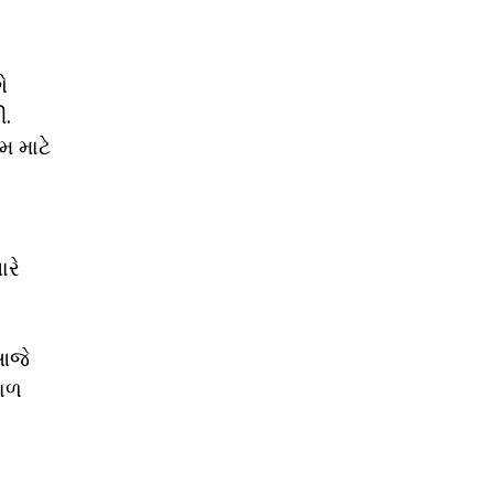
ે
ી.
મ માટે
ારે
 આજે
માળ