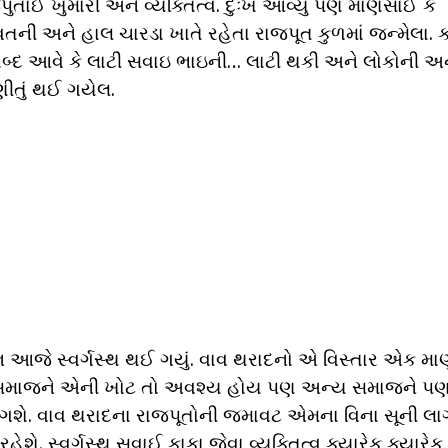
ઈ ખુમારી અને વ્યક્તિત્વ. દુઃખ આવ્યું પણ માણસાઈ કે
ા વતની અને હાલ ચારડા ખાતે રહેતા રાજપૂત કુળમાં જન્મેલા. ક
બ્દ આવે કે લાટી સવાઇ ભાઇની… લાટી થકી અને લોકોની અ
ીતું થઈ ગયેલ.
 આજે સ્વર્ગસ્થ થઈ ગયું. વાવ થરાદનો એ વિસ્તાર એક મ
ુત સમાજને એની ખોટ તો અવશ્ય હોય પણ અન્ય સમાજને પ
ગશે. વાવ થરાદના રાજપૂતોની જમાવટ એમના વિના સૂની લાગ
શે. સ્વર્ગસ્થ સવાઈ કાકા જેવા વ્યક્તિત્વ ક્યારેક ક્યારેક