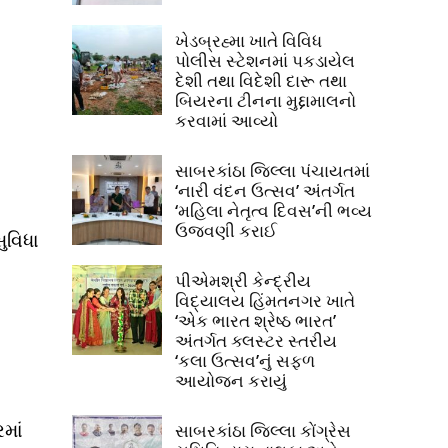
ખેડબ્રહ્મા ખાતે વિવિધ
પોલીસ સ્ટેશનમાં પકડાયેલ
દેશી તથા વિદેશી દારૂ તથા
બિયરના ટીનના મુદ્દામાલનો
કરવામાં આવ્યો
સાબરકાંઠા જિલ્લા પંચાયતમાં
‘નારી વંદન ઉત્સવ’ અંતર્ગત
‘મહિલા નેતૃત્વ દિવસ’ની ભવ્ય
ઉજવણી કરાઈ
ુવિધા
પીએમશ્રી કેન્દ્રીય
વિદ્યાલય હિંમતનગર ખાતે
‘એક ભારત શ્રેષ્ઠ ભારત’
અંતર્ગત ક્લસ્ટર સ્તરીય
‘કલા ઉત્સવ’નું સફળ
આયોજન કરાયું
માં
સાબરકાંઠા જિલ્લા કોંગ્રેસ