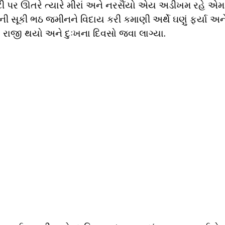
ોટી પર ઊતરે ત્યારે મીરાં અને નરસૈંયો એય અડીખમ રહે એમ
ી સૂકી ભઠ જમીનને વિદાય કરી કમાણી અર્થે ઘણું ફર્યા અન
 રાજી થયો અને દુઃખના દિવસો જવા લાગ્યા.