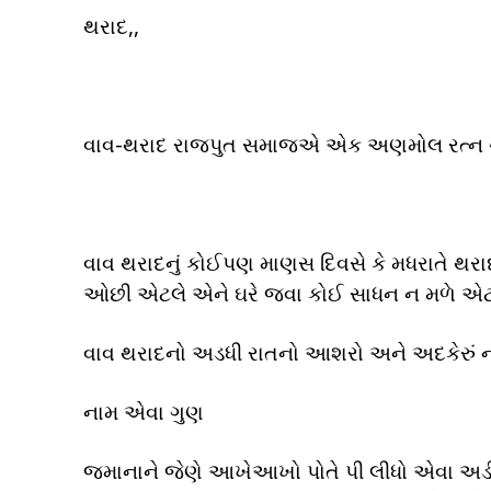
થરાદ,,
વાવ-થરાદ રાજપુત સમાજએ એક અણમોલ રત્ન ગુમ
વાવ થરાદનું કોઈપણ માણસ દિવસે કે મધરાતે થરા
ઓછી એટલે એને ઘરે જવા કોઈ સાધન ન મળે એટલ
વાવ થરાદનો અડધી રાતનો આશરો અને અદકેરું
નામ એવા ગુણ
જમાનાને જેણે આખેઆખો પોતે પી લીધો એવા અડી