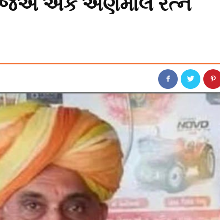
માજએ એક અણમોલ રત્ન