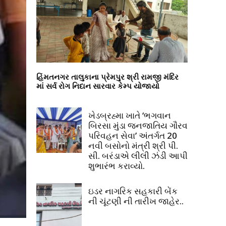
હિંમતનગર તાલુકાના પ્રેમપુર શ્રી રામજી મંદિર
માં સર્વ રોગ નિદાન સારવાર કેમ્પ યોજાયો
ખેડબ્રહ્મા ખાતે ‘ભગવાન
બિરસા મુંડા જનજાતિય ગૌરવ
પરિવહન સેવા’ અંતર્ગત 20
નવી બસોનો મંત્રી શ્રી પી.
સી. બરંડાએ લીલી ઝંડી આપી
શુભારંભ કરાવ્યો.
ઇડર નાગરિક સહકારી બેંક
ની ચૂંટણી ની તારીખ જાહેર..