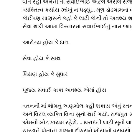
વાત રહી એમની તો સવાઈભાઈ એટલે અસલ રાજપુતા
વ્યક્તિત્વ ક્યાંય ઝાંખું ન પડ્યું… મૂળ ડોડગામન
કોઈપણ માણસને કહો કે લાટી કોની તો અવશ્ય શ
સેવા થકી આખા વિસ્તારમાં સવાઈભાઈનું નામ જાણ
આરોગ્ય હોય કે દાન
સેવા હોય કે સાથ
શિક્ષણ હોય કે સુધાર
પૂજ્ય સવાઈ કાકા અવશ્ય એમાં હોય
વતનની માં ભોમનું અણમોલ કહી શકાય એવું રતન
અને વિરલ વ્યક્તિ વિના સુનો થઈ ગયો. રાજપ
એમની ખોટ કાયમ રહેશે…. થરાદની લાટી સૂની લા
ચારડાને પોતાના ગામના દીકરાને ખોયાનો વસવસો રહે