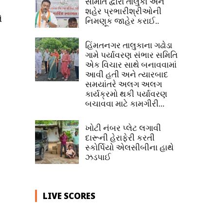
સમિતિ દ્વારા તાલુકા અને
શહેર પ્રભારીશ્રીઓની
ે
નિમણૂક જાહેર કરાઈ..
હિંમતનગર તાલુકાના ગઢોડા
ગામે પર્યાવરણ સંભાર સમિતિ
એક વિચાર સાથે બનાવવામાં
આવી હતી અને ત્યારબાદ
સમયાંતરે અલગ અલગ
કાર્યક્રમો થકી પર્યાવરણ
બચાવવા માટે કામગીરી...
ખોટી નંબર પ્લેટ લગાવી
દારૂની હેરાફેરી કરતી
સ્કોર્પિયો એલસીબીના હાથે
ઝડપાઈ
LIVE SCORES