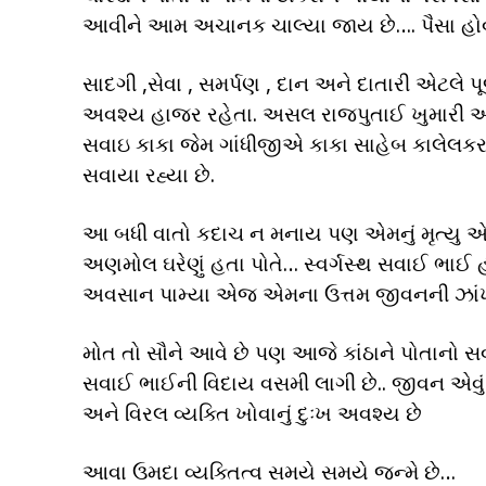
આવીને આમ અચાનક ચાલ્યા જાય છે…. પૈસા હોવ
સાદગી ,સેવા , સમર્પણ , દાન અને દાતારી એટલે 
અવશ્ય હાજર રહેતા. અસલ રાજપુતાઈ ખુમારી અન
સવાઇ કાકા જેમ ગાંધીજીએ કાકા સાહેબ કાલેલકર
સવાયા રહ્યા છે.
આ બધી વાતો કદાચ ન મનાય પણ એમનું મૃત્યુ એ વા
અણમોલ ઘરેણું હતા પોતે… સ્વર્ગસ્થ સવાઈ ભાઈ હ
અવસાન પામ્યા એજ એમના ઉત્તમ જીવનની ઝાંખ
મોત તો સૌને આવે છે પણ આજે કાંઠાને પોતાનો સવ
સવાઈ ભાઈની વિદાય વસમી લાગી છે.. જીવન એવું
અને વિરલ વ્યક્તિ ખોવાનું દુઃખ અવશ્ય છે
આવા ઉમદા વ્યક્તિત્વ સમયે સમયે જન્મે છે…