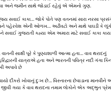
ા અને જમીન સાથે જોડાઈ રહેવું એ એમનો ગુણ.
પૂજ્ય સવાઈ કાકા… જોકે પોતે પણ વતનમાં સારા નરસા પ્રસંગ
ે પહેરવેશ એની ઓળખ… અઢીવટો અને માથે પાઘડી કે લૂંગ
ને સવાઈ ગુજરાતી કહ્યા એમ અમારા માટે સવાઈ કાકા કાય
તની સાક્ષી પૂરે કે પુણ્યશાળી આત્મા હતા… વાવ થરાદનું
રિદ્વારની યાત્રાએ હતા અને ભારતની પવિત્ર નદી ગંગા કિન
ી અપાવે છે
ાયો દીકરો ખોવાનું દુઃખ છે… વિસ્તારના છેવાડાના માનવીને
 જીવી ગયા કે વાવ થરાદના તમામ લોકોને એક અદ્ભુત પ્રે