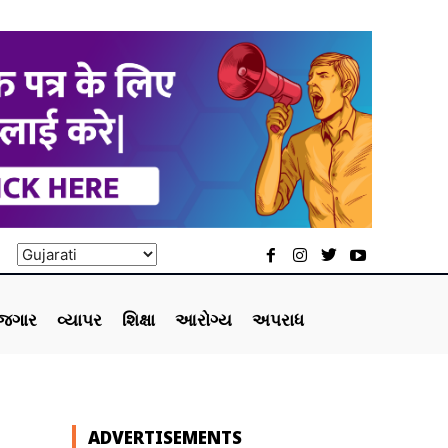
ોજગાર
વ્યાપર
શિક્ષા
આરોગ્ય
અપરાધ
ADVERTISEMENTS