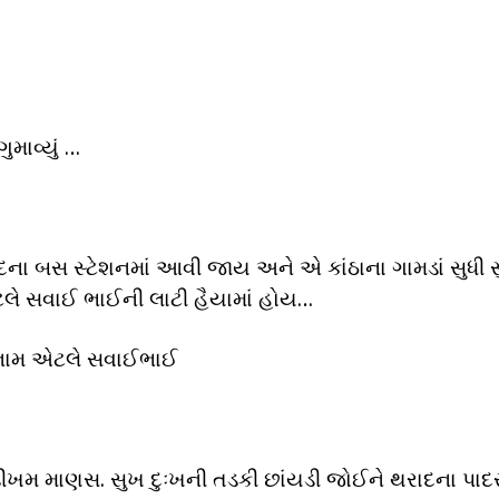
ાવ્યું …
દના બસ સ્ટેશનમાં આવી જાય અને એ કાંઠાના ગામડાં સુધી સ
ે સવાઈ ભાઈની લાટી હૈયામાં હોય…
 નામ એટલે સવાઈભાઈ
ખમ માણસ. સુખ દુઃખની તડકી છાંયડી જોઈને થરાદના પાદર