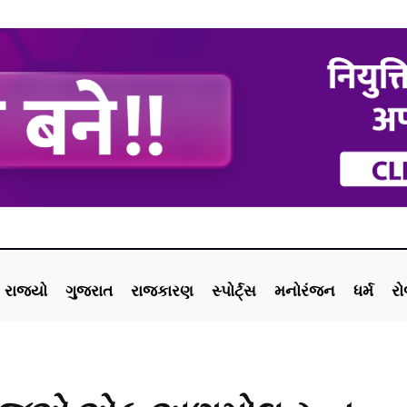
રાજ્યો
ગુજરાત
રાજકારણ
સ્પોર્ટ્સ
મનોરંજન
ધર્મ
ર